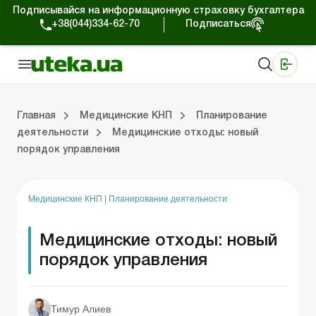
Подписывайся на информационную страховку бухгалтера
+38(044)334-62-70
Подписаться
Медицинские КНП
Online издание «Баланс»
Online издание «Баланс-Агро»
Online библиотека «Баланс»
Портал Баланс-Бюджет
Сервисы Баланс-Бюджет
Мир позитива
Организационные документы
Оплата труда и кадровый учет
Главная
Медицинские КНП
Планирование
деятельности
Медицинские отходы: новый
порядок управления
ые документы
да и кадровый учет
Планирование деятельности
Юридическая поддержка
Бухучет и нало
Медицинские КНП
|
Планирование деятельности
Медицинские отходы: новый
порядок управления
Тимур Алиев