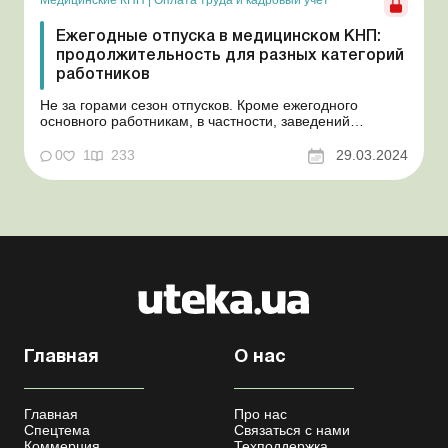
Ежегодные отпуска в медицинском КНП:
продолжительность для разных категорий
работников
Не за горами сезон отпусков. Кроме ежегодного
основного работникам, в частности, заведений
здравоохранения могут предоставляться и ежегодные
дополнительные отпуска. И здесь многое зависит от
0
1
233
29.03.2024
профиля заведения, выполняемой работы, должности
или профессии, стажа работы. Поэтому медицинским
КНП непреме...
Главная
О нас
Главная
Про нас
Спецтема
Связаться с нами
Коммерция
Техподдержка