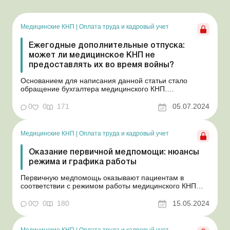
Медицинские КНП
|
Оплата труда и кадровый учет
Ежегодные дополнительные отпуска:
может ли медицинское КНП не
предоставлять их во время войны?
Основанием для написания данной статьи стало
обращение бухгалтера медицинского КНП.
Коллективным договором заведения предусмотрено
несколько видов дополнительных ежегодных отпусков
0
0
171
05.07.2024
как за вредные и тяжелые условия труда, так и за
особый характер труда, в частности за
ненормированный рабочий день. Мо...
Медицинские КНП
|
Оплата труда и кадровый учет
Оказание первичной медпомощи: нюансы
режима и графика работы
Первичную медпомощь оказывают пациентам в
соответствии с режимом работы медицинского КНП
(часов приема пациентов). Но человек не выбирает,
когда ему болеть, и организм не подстроен под график
0
0
180
15.05.2024
работы медзаведений. Поэтому иногда возникает
необходимость обратиться за медпомощью вне часов
приема пациен...
Медицинские КНП
|
Оплата труда и кадровый учет