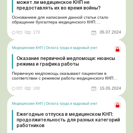
может ли медицинское КНП не
предоставлять их во время войны?
Основанием для написания данной статьи стало
обращение бухгалтера медицинского КНП.
Коллективным договором заведения предусмотрено
несколько видов дополнительных ежегодных отпусков
0
0
170
05.07.2024
как за вредные и тяжелые условия труда, так и за
особый характер труда, в частности за
ненормированный рабочий день. Мо...
Медицинские КНП
|
Оплата труда и кадровый учет
Оказание первичной медпомощи: нюансы
режима и графика работы
Первичную медпомощь оказывают пациентам в
соответствии с режимом работы медицинского КНП
(часов приема пациентов). Но человек не выбирает,
когда ему болеть, и организм не подстроен под график
0
0
180
15.05.2024
работы медзаведений. Поэтому иногда возникает
необходимость обратиться за медпомощью вне часов
приема пациен...
Медицинские КНП
|
Оплата труда и кадровый учет
Ежегодные отпуска в медицинском КНП:
продолжительность для разных категорий
работников