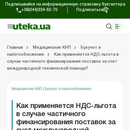
Подписывайся на информационную страховку бухгалтера
+38(044)334-62-70
Подписаться
Медицинские КНП
Online издание «Баланс»
Online издание «Баланс-Агро»
Online библиотека «Баланс»
Портал Баланс-Бюджет
Сервисы Баланс-Бюджет
Мир позитива
Организационные документы
Оплата труда и кадровый учет
Главная
Медицинские КНП
Бухучет и
налогообложение
Как применяется НДС-льгота в
случае частичного финансирования поставок за счет
ые документы
да и кадровый учет
Планирование деятельности
Юридическая поддержка
Бухучет и нало
международной технической помощи?
Медицинские КНП
|
Бухучет и налогообложение
Как применяется НДС-льгота
в случае частичного
финансирования поставок за