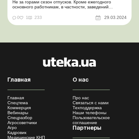
Не за горами сезон отпусков. Кроме ежегодного
основного работникам, в частности, заведений
здравоохранения могут предоставляться и ежегодные
дополнительные отпуска. И здесь многое зависит от
0
1
233
29.03.2024
профиля заведения, выполняемой работы, должности
или профессии, стажа работы. Поэтому медицинским
КНП непреме...
Главная
О нас
Главная
Про нас
Спецтема
Связаться с нами
Коммерция
Техподдержка
Вебинары
Наши телефоны
Спецразбор
Пользовательское
Агросоветчики
соглашение
Агро
Партнеры
Кадровик
Медицинские КНП