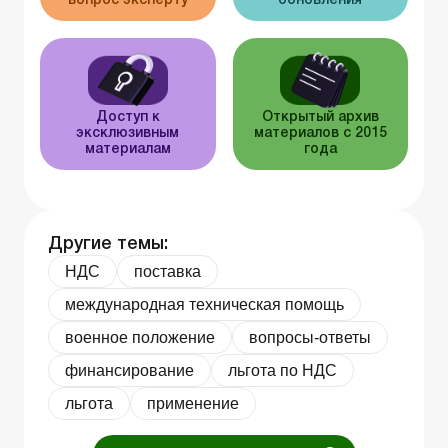
вопрос эксперту
обновления
Доступ к
Открытый архив
эксклюзивным
материалов с 2015
материалам
года
Другие темы:
НДС
поставка
международная техническая помощь
военное положение
вопросы-ответы
финансирование
льгота по НДС
льгота
применение