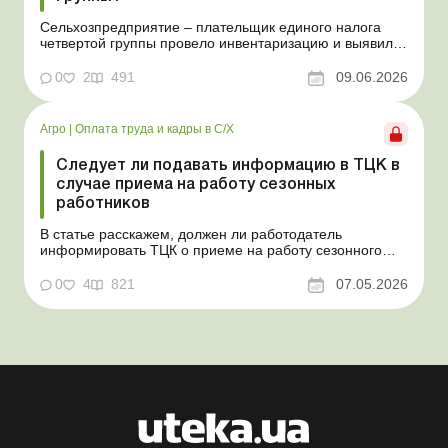
Сельхозпредприятие – плательщик единого налога
четвертой группы провело инвентаризацию и выявило
излишки не оприходованных при покупке товаров,
продукции собственного производства, а также
0
2
491
09.06.2026
основных средств (далее – ОС). Как повлияют такие
излишки при их оприходовании на долю
сельхозтовар...
Агро
|
Оплата труда и кадры в С/Х
Следует ли подавать информацию в ТЦК в
случае приема на работу сезонных
работников
В статье расскажем, должен ли работодатель
информировать ТЦК о приеме на работу сезонного
работника. Суть проблемы. Сейчас многие
агропредприятия принимают работников на сезонные
0
4
821
07.05.2026
работы. Из-за значительных штрафных санкций за
нарушение порядка ведения воинского учета у
сельхозпредприятий возникает в...