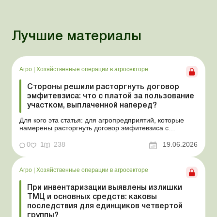
Лучшие материалы
Агро
|
Хозяйственные операции в агросекторе
Стороны решили расторгнуть договор
эмфитевзиса: что с платой за пользование
участком, выплаченной наперед?
Для кого эта статья: для агропредприятий, которые
намерены расторгнуть договор эмфитевзиса с
собственником земельного участка по взаимному
согласию. Усложним эту ситуацию тем, что плата за
0
1
238
19.06.2026
пользование земельным участком была выплачена
собственнику наперед за несколько лет. В таком случае
перед эмфит...
Агро
|
Хозяйственные операции в агросекторе
При инвентаризации выявлены излишки
ТМЦ и основных средств: каковы
последствия для единщиков четвертой
группы?