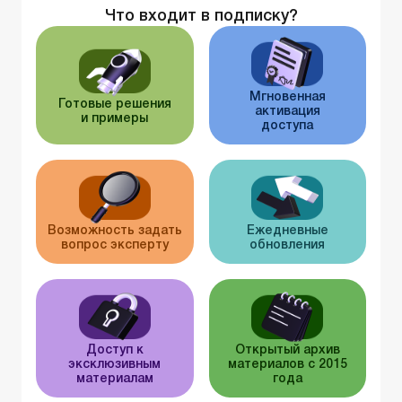
Что входит в подписку?
Мгновенная
Готовые решения
активация
и примеры
доступа
Возможность задать
Ежедневные
вопрос эксперту
обновления
Доступ к
Открытый архив
эксклюзивным
материалов с 2015
материалам
года