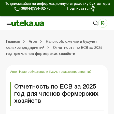
Подписывайся на информационную страховку бухгалтера
+38(044)334-62-70
Подписаться
Медицинские КНП
Online издание «Баланс»
Online издание «Баланс-Агро»
Online библиотека «Баланс»
Портал Баланс-Бюджет
Сервисы Баланс-Бюджет
Мир позитива
Налогообложение и бухучет сельхозпредприятий
Фермерское хозяйство
Школа бухгалтера с/х отрасли
Отраслевой бухгалтерский учет в С/Х
Проверки с/х предприятий
Главная
Агро
Налогообложение и бухучет
сельхозпредприятий
Отчетность по ЕСВ за 2025
год для членов фермерских хозяйств
ение и бухучет сельхозпредприятий
хозяйство
 с/х отрасли
/х предприятий
Земля и земельные правоотношения
Юридические консультации
Спецвыпуски для агропредприятий
Блог редакции Uteka-Агро
Хозяйственные 
Оплата труд
Государственная 
Агро
|
Налогообложение и бухучет сельхозпредприятий
Отчетность по ЕСВ за 2025
год для членов фермерских
хозяйств