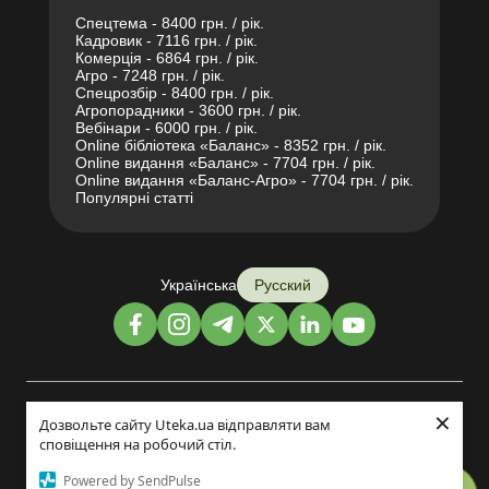
Спецтема - 8400 грн. / рік.
Кадровик - 7116 грн. / рік.
Комерція - 6864 грн. / рік.
Агро - 7248 грн. / рік.
Спецрозбір - 8400 грн. / рік.
Агропорадники - 3600 грн. / рік.
Вебінари - 6000 грн. / рік.
Online бібліотека «Баланс» - 8352 грн. / рік.
Online видання «Баланс» - 7704 грн. / рік.
Online видання «Баланс-Агро» - 7704 грн. / рік.
Популярні статті
Українська
Русский
×
Дизайн и разработка:
Дозвольте сайту Uteka.ua відправляти вам
сповіщення на робочий стіл.
©2014-2026
Powered by SendPulse