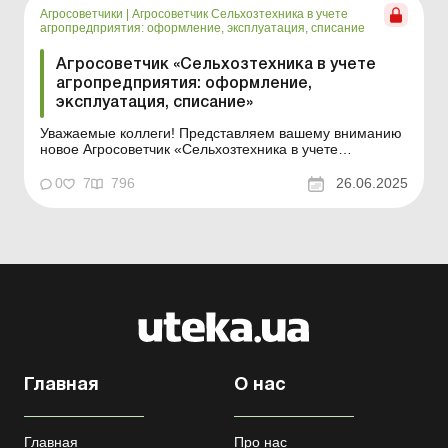
Агросоветчики
|
Агросоветчик Сельхозтехника в учете
агропредприятия: оформление, эксплуатация, списание
Агросоветчик «Сельхозтехника в учете
агропредприятия: оформление,
эксплуатация, списание»
Уважаемые коллеги! Представляем вашему вниманию
новое Агросоветчик «Сельхозтехника в учете
агропредприятия: оформление, эксплуатация,
списание». В нем мы собрали материалы, которые
0
7
796
26.06.2025
помогут вам безошибочно вести бухгалтерский учет
сельскохозяйственной техники, – от приобретения до
...
Главная
О нас
Главная
Про нас