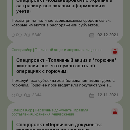
Спецпроект «Командировки по Украине и
за границу: все нюансы оформления и
учета»
Несмотря на наличие всевозможных средств связи,
которые имеются в распоряжении субъектов
хозяйствования, в отдельных ситуациях при
осуществлении хоздеятельности не обойтись без
0
3
5340
02.12.2021
общения с контрагентами вживую. Именно для таких
случаев и предназначены служебные командировки –
поездки наемных раб...
Спецразбор
|
Топливный акциз и «горючие» лицензии
Спецпроект «Топливный акциз и "горючие"
лицензии: все, что нужно знать об
операциях с горючим»
Пожалуй, все субъекты хозяйствования имеют дело с
горючим. Горючее производят или покупают уже в
готовом виде, горючее продают или заправляют им
свои транспортные средства. Однако этим весь спектр
0
6
3644
12.11.2021
операций с горючим не ограничивается. Ведь для того
чтобы использовать горючее, его приходится иногда
с...
Спецразбор
|
Первичные документы: правила
составления, хранения, уничтожения
Спецпроект «Первичные документы: