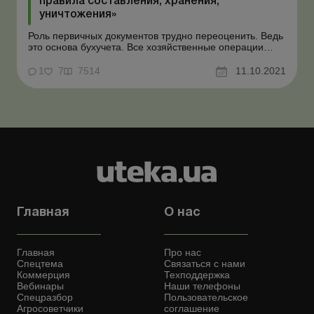
правила составления, хранения,
уничтожения»
Роль первичных документов трудно переоценить. Ведь
это основа бухучета. Все хозяйственные операции
подлежат документированию. Конечно же, на базе
первичных документов ведется и налоговый учет,
1
7
7514
11.10.2021
поскольку именно они подтверждают данные,
указанные в налоговой отчетности. Неудивительно, что
контролирую...
Главная
О нас
Главная
Про нас
Спецтема
Связаться с нами
Коммерция
Техподдержка
Вебинары
Наши телефоны
Спецразбор
Пользовательское
Агросоветчики
соглашение