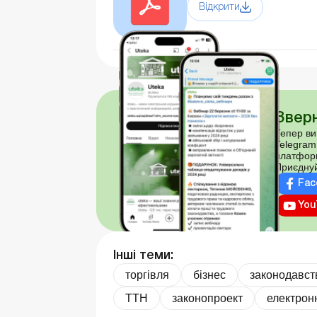
Відкрити
Зверн
Тепер ви
Telegram
платфор
Приєднуй
Fac
You
Інші теми:
торгівля
бізнес
законодавст
ТТН
законопроект
електрон