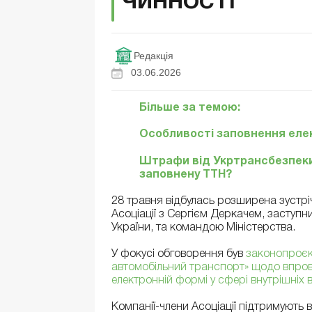
чинності
Редакція
03.06.2026
Більше за темою:
Особливості заповнення еле
Штрафи від Укртрансбезпеки
заповнену ТТН?
28 травня відбулась розширена зустріч
Асоціації з Сергієм Деркачем, заступн
України, та командою Міністерства.
У фокусі обговорення був
законопроєк
автомобільний транспорт» щодо впров
електронній формі у сфері внутрішніх 
Компанії-члени Асоціації підтримують