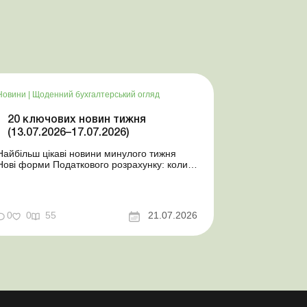
Новини
|
Щоденний бухгалтерський огляд
20 ключових новин тижня
(13.07.2026–17.07.2026)
Найбільш цікаві новини минулого тижня
Нові форми Податкового розрахунку: коли
а за які періоди звітувати Порядок
оформлення та переоформлення
відстрочки від призову під час мобілізації
досконалено Кабмін утворив
0
0
55
21.07.2026
Координаційний центр з організації
бронювання військовозобов’язаних
Верховна ...