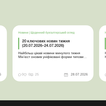
Новини
|
Щоденний бухгалтерський огляд
20 ключових новин тижня
(20.07.2026–24.07.2026)
Найбільш цікаві новини минулого тижня
Мін’юст оновив уніфіковані форми типових
документів для юросіб Мінекономіки
т
відкликало новину про створення
координаційного центру з організації
бронювання У працівника виявлено статус
у
6
0
0
25
28.07.2026
«у розшуку»: що потрібно знати
роботодавцям Закон про ВП...