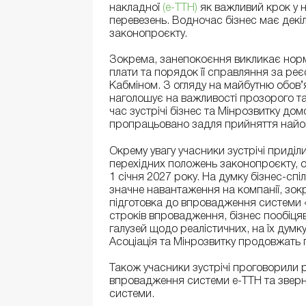
накладної
(е-ТТН)
як важливий крок у н
перевезень. Водночас бізнес має дек
законопроєкту.
Зокрема, занепокоєння викликає норма
плати та порядок її справляння за ре
Кабміном. З огляду на майбутню обов’
наголошує на важливості прозорого та 
час зустрічі бізнес та Мінрозвитку до
пропрацьовано задля прийняття найоп
Окрему увагу учасники зустрічі приді
перехідних положень законопроєкту, 
1 січня 2027 року. На думку бізнес-сп
значне навантаження на компанії, зокр
підготовка до впровадження системи 
строків впровадження, бізнес пообіцяв
галузей щодо реалістичних, на їх думк
Асоціація та Мінрозвитку продовжать 
Також учасники зустрічі проговорили 
впровадження системи е-ТТН та зверну
системи.