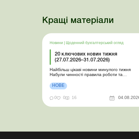
Кращі матеріали
Новини
|
Щоденний бухгалтерський огляд
20 ключових новин тижня
(27.07.2026–31.07.2026)
Найбільш цікаві новини минулого тижня
Набули чинності правила роботи та
відпочинку водіїв Президент підписав
закони про мобілізацію та воєнний стан Для
НОВЕ
сільгосппідприємств і ФОП запроваджено
нові одноразові статистичні форми З 2
0
0
16
04.08.202
серпня змінюється порядок зарахування
окремих періодів роботи до стр...