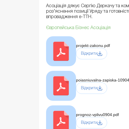
Асоціація дякує Сергію Деркачу та кома
роз’яснення позиції Уряду та готовні
впровадження е-ТТН.
Європейська Бізнес Асоціація
projekt-zakonu.pdf
Відкрити
poiasniuvalna-zapiska-10904
Відкрити
prognoz-vplivu0904.pdf
Відкрити