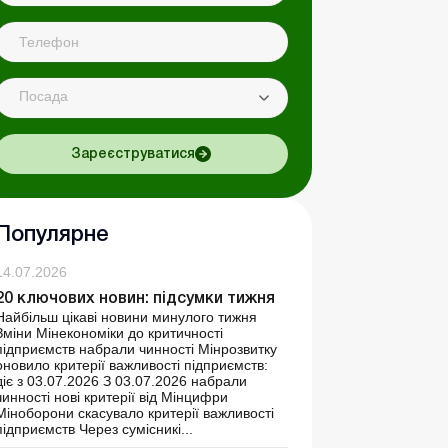
Посада
Зареєструватися
Популярне
14.07.2026
20 ключових новин: підсумки тижня
Найбільш цікаві новини минулого тижня
Зміни Мінекономіки до критичності
підприємств набрали чинності Мінрозвитку
оновило критерії важливості підприємств:
діє з 03.07.2026 З 03.07.2026 набрали
чинності нові критерії від Мінцифри
Міноборони скасувало критерії важливості
підприємств Через сумісникі...