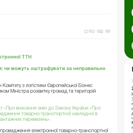
0
0
88
ктронної ТТН
: чи можуть оштрафувати за неправильно
 Комітету з логістики Європейської Бізнес
иком Міністра розвитку громад та територій
т «Про внесення змін до Закону України «Про
адження товарно-транспортної накладної в
вантажних перевезень».
 впровадження електронної товарно-транспортної