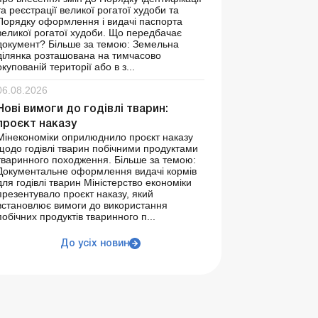
та реєстрації великої рогатої худоби та
Порядку оформлення і видачі паспорта
великої рогатої худоби. Що передбачає
документ? Більше за темою: Земельна
ділянка розташована на тимчасово
окупованій території або в з...
06.08.2026
Нові вимоги до годівлі тварин:
проєкт наказу
Мінекономіки оприлюднило проєкт наказу
щодо годівлі тварин побічними продуктами
тваринного походження. Більше за темою:
Документальне оформлення видачі кормів
для годівлі тварин Міністерство економіки
презентувало проєкт наказу, який
встановлює вимоги до використання
побічних продуктів тваринного п...
До усіх новин