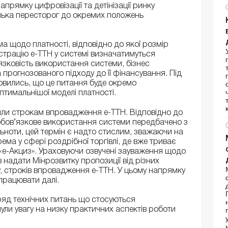
апрямку цифровізації та детінізації ринку
ілька пересторог до окремих положень
 щодо платності, відповідно до якої розмір
єстрацію е-ТТН у системі визначатимуться
язковість використання системи, бізнес
прогнозованого підходу до її фінансування. Під
мовились, що це питання буде окремо
тимальнішої моделі платності.
лили строкам впровадження е-ТТН. Відповідно до
обов’язкове використання системи передбачено з
ільноти, цей термін є надто стислим, зважаючи на
ема у сфері роздрібної торгівлі, де вже триває
«е-Акциз». Ураховуючи озвучені зауваження щодо
 надати Мінрозвитку пропозиції від різних
у, строків впровадження е-ТТН. У цьому напрямку
працювати далі.
ряд технічних питань що стосуються
ли увагу на низку практичних аспектів роботи