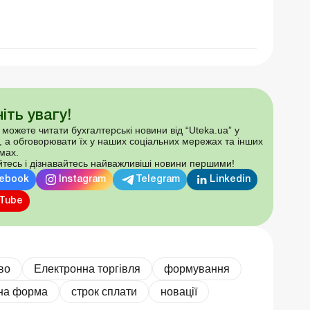
іть увагу!
 можете читати бухгалтерські новини від “Uteka.ua” у
, а обговорювати їх у наших соціальних мережах та інших
мах.
тесь і дізнавайтесь найважливіші новини першими!
ebook
Instagram
Telegram
Linkedin
Tube
во
Електронна торгівля
формування
на форма
строк сплати
новації