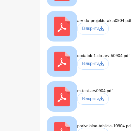
arv-do-projektu-akta0904.pd
Відкрити
dodatok-1-do-arv-50904.pdf
Відкрити
m-test-arv0904.pdf
Відкрити
porivnialna-tablicia-10904.pd