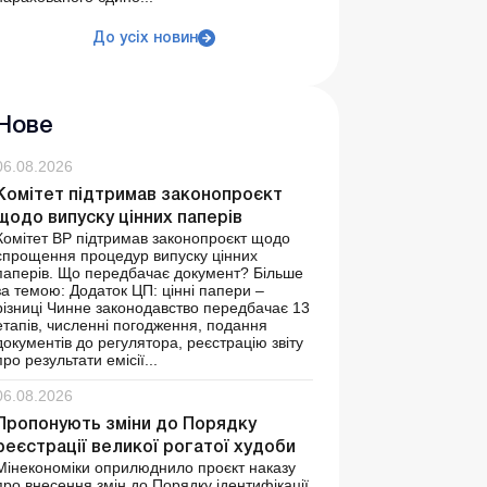
До усіх новин
Нове
06.08.2026
Комітет підтримав законопроєкт
щодо випуску цінних паперів
Комітет ВР підтримав законопроєкт щодо
спрощення процедур випуску цінних
паперів. Що передбачає документ? Більше
за темою: Додаток ЦП: цінні папери –
різниці Чинне законодавство передбачає 13
етапів, численні погодження, подання
документів до регулятора, реєстрацію звіту
про результати емісії...
06.08.2026
Пропонують зміни до Порядку
реєстрації великої рогатої худоби
Мінекономіки оприлюднило проєкт наказу
про внесення змін до Порядку ідентифікації