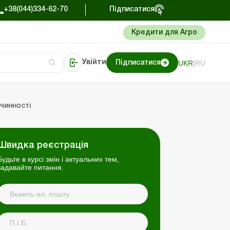
+38(044)334-62-70
Підписатися
Кредити для Агро
|
UKR
RU
Увійти
Підписатися
сто про облік
Портал Баланс-Бюджет
чинності
Швидка реєстрація
Будьте в курсі змін і актуальних тем,
задавайте питання.