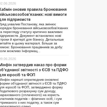
02.06.2026
Кабмін оновив правила бронювання
військовозобов’язаних: нові вимоги
для підприємств
Уряд ухвалив Постанову, яка змінює
порядок бронювання військовозобов’язаних
та перегляду статусу критично важливих
підприємств. Документ встановлює нові
строки й критерії для бізнесу. Детальніше
читайте в цьому матеріалі. Більше за
темою: Бронювання працівників за добу:
коли можливо Інформац...
09.06.2026
Мінфін затвердив наказ про форми
об'єднаної звітності з ЄСВ та ПДФО
для юросіб та ФОП
Мінфін нарешті оприлюднив оновлені
форми об’єднаної звітності з ЄСВ та ПДФО
для юросіб та ФОП, затверджено форму
Податкового розрахунку сум доходу,
нарахованого (сплаченого) на користь
платників податків – фізичних осіб, і сум
утриманого з них податку, а також сум
нарахованого єдино...