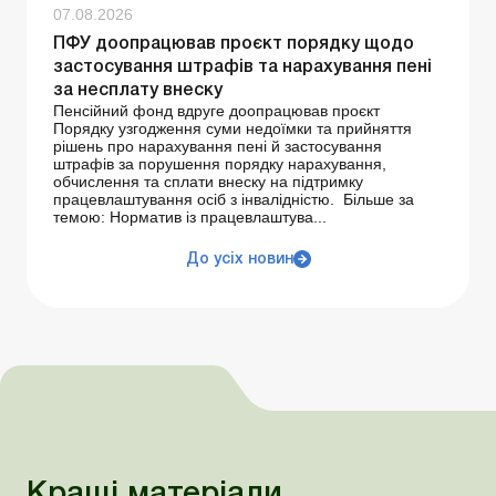
07.08.2026
ПФУ доопрацював проєкт порядку щодо
застосування штрафів та нарахування пені
за несплату внеску
Пенсійний фонд вдруге доопрацював проєкт
Порядку узгодження суми недоїмки та прийняття
рішень про нарахування пені й застосування
штрафів за порушення порядку нарахування,
обчислення та сплати внеску на підтримку
працевлаштування осіб з інвалідністю. Більше за
темою: Норматив із працевлаштува...
До усіх новин
Кращі матеріали