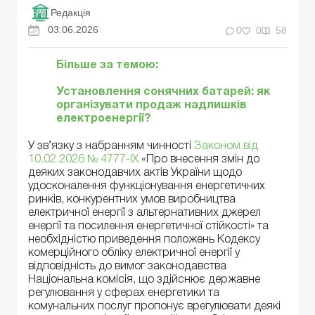
Редакція
03.06.2026
0
0
58
Більше за темою:
Установлення сонячних батарей: як
організувати продаж надлишків
електроенергії?
У зв’язку з набранням чинності
Законом від
10.02.2026 № 4777-IX
«Про внесення змін до
деяких законодавчих актів України щодо
удосконалення функціонування енергетичних
ринків, конкурентних умов виробництва
електричної енергії з альтернативних джерел
енергії та посилення енергетичної стійкості» та
необхідністю приведення положень Кодексу
комерційного обліку електричної енергії у
відповідність до вимог законодавства
Національна комісія, що здійснює державне
регулювання у сферах енергетики та
комунальних послуг пропонує врегулювати деякі