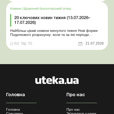
знати роботодавцям Закон про ВП...
Новини
|
Щоденний бухгалтерський огляд
20 ключових новин тижня (13.07.2026–
17.07.2026)
Найбільш цікаві новини минулого тижня Нові форми
Податкового розрахунку: коли та за які періоди
звітувати Порядок оформлення та переоформлення
відстрочки від призову під час мобілізації удосконалено
0
0
55
21.07.2026
Кабмін утворив Координаційний центр з організації
бронювання військовозобов’язаних Верховна ...
Головна
Про нас
Головна
Про нас
Спецтема
Зв'язатися з нами