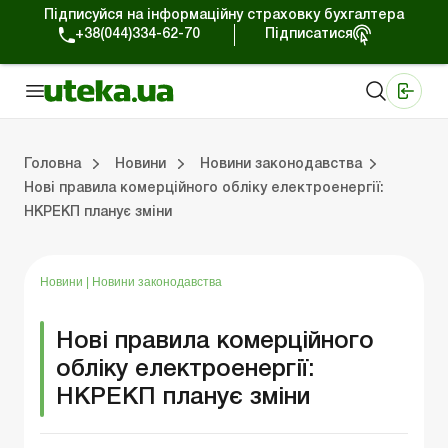
Підписуйся на інформаційну страховку бухгалтера
+38(044)334-62-70
Підписатися
Медичні КНП
Online видання «Баланс»
Online видання «Баланс-Агро»
Online бібліотека «Баланс»
Портал Баланс-Бюджет
Сервіси Баланс-Бюджет
Свiт позитива
Робота з приватними підприємцями
Господарські операції
Юридичні консультації
Спецвипуски для комерційних підприємств
Блог редакції Uteka-Комерція
Зо
Об
Сх
Головна
Новини
Новини законодавства
Нові правила комерційного обліку електроенергії:
НКРЕКП планує зміни
дприємцями
ації
риємств
Зовнішньоекономічна діяльність
Облік, податки та звiтнiсть
Схеми бухгалтерських проводок
Школа бухгалтера: просто про облік
Фінансовий аудит
Приватний підприєме
Інструкції для роботи
Новини
|
Новини законодавства
Нові правила комерційного
обліку електроенергії:
НКРЕКП планує зміни