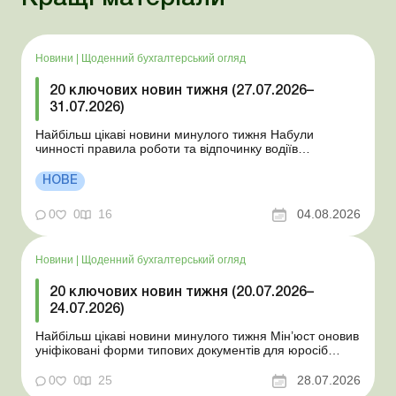
Новини
|
Щоденний бухгалтерський огляд
20 ключових новин тижня (27.07.2026–
31.07.2026)
Найбільш цікаві новини минулого тижня Набули
чинності правила роботи та відпочинку водіїв
Президент підписав закони про мобілізацію та воєнний
стан Для сільгосппідприємств і ФОП запроваджено нові
НОВЕ
одноразові статистичні форми З 2 серпня змінюється
порядок зарахування окремих періодів роботи до стр...
0
0
16
04.08.2026
Новини
|
Щоденний бухгалтерський огляд
20 ключових новин тижня (20.07.2026–
24.07.2026)
Найбільш цікаві новини минулого тижня Мін’юст оновив
уніфіковані форми типових документів для юросіб
Мінекономіки відкликало новину про створення
координаційного центру з організації бронювання У
0
0
25
28.07.2026
працівника виявлено статус «у розшуку»: що потрібно