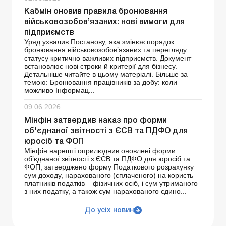
Кабмін оновив правила бронювання
військовозобов’язаних: нові вимоги для
підприємств
Уряд ухвалив Постанову, яка змінює порядок
бронювання військовозобов’язаних та перегляду
статусу критично важливих підприємств. Документ
встановлює нові строки й критерії для бізнесу.
Детальніше читайте в цьому матеріалі. Більше за
темою: Бронювання працівників за добу: коли
можливо Інформац...
09.06.2026
Мінфін затвердив наказ про форми
об'єднаної звітності з ЄСВ та ПДФО для
юросіб та ФОП
Мінфін нарешті оприлюднив оновлені форми
об’єднаної звітності з ЄСВ та ПДФО для юросіб та
ФОП, затверджено форму Податкового розрахунку
сум доходу, нарахованого (сплаченого) на користь
платників податків – фізичних осіб, і сум утриманого
з них податку, а також сум нарахованого єдино...
До усіх новин