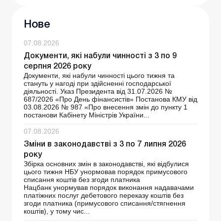
Нове
07.08.2026
Документи, які набули чинності з 3 по 9
серпня 2026 року
Документи, які набули чинності цього тижня та
стануть у нагоді при здійсненні господарської
діяльності. Указ Президента від 31.07.2026 №
687/2026 «Про День фінансистів» Постанова КМУ від
03.08.2026 № 987 «Про внесення змін до пункту 1
постанови Кабінету Міністрів України...
07.08.2026
Зміни в законодавстві з 3 по 7 липня 2026
року
Збірка основних змін в законодавстві, які відбулися
цього тижня НБУ унормовав порядок примусового
списання коштів без згоди платника
Нацбанк унормував порядок виконання надавачами
платіжних послуг дебетового переказу коштів без
згоди платника (примусового списання/стягнення
коштів), у тому чис...