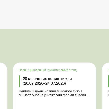
Новини
|
Щоденний бухгалтерський огляд
20 ключових новин тижня
(20.07.2026–24.07.2026)
Найбільш цікаві новини минулого тижня
Мін’юст оновив уніфіковані форми типових
документів для юросіб Мінекономіки
т
відкликало новину про створення
координаційного центру з організації