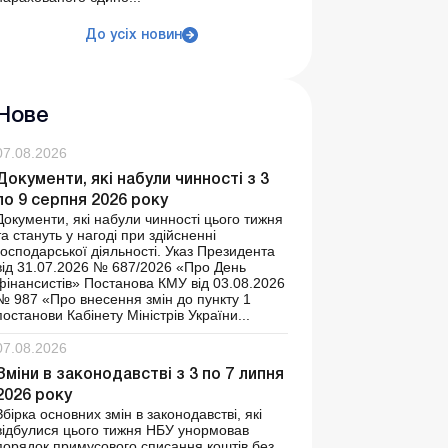
До усіх новин
Нове
07.08.2026
Документи, які набули чинності з 3
по 9 серпня 2026 року
Документи, які набули чинності цього тижня
та стануть у нагоді при здійсненні
господарської діяльності. Указ Президента
від 31.07.2026 № 687/2026 «Про День
фінансистів» Постанова КМУ від 03.08.2026
№ 987 «Про внесення змін до пункту 1
постанови Кабінету Міністрів України...
07.08.2026
Зміни в законодавстві з 3 по 7 липня
2026 року
Збірка основних змін в законодавстві, які
відбулися цього тижня НБУ унормовав
порядок примусового списання коштів без