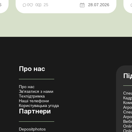
бронювання У працівника виявлено статус
у
6
0
0
25
28.07.2026
«у розшуку»: що потрібно знати
роботодавцям Закон про ВП...
Про нас
Пі
Про нас
Зв'язатися з нами
Спец
Техпідтримка
Кадр
Наші телефони
Коме
Користувацька угода
Агро 
Партнери
Спец
Агро
Вебі
Onli
Depositphotos
Onli