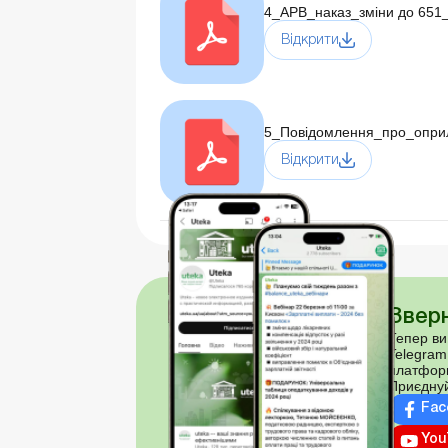
4_АРВ_наказ_зміни до 651_
Відкрити
5_Повідомлення_про_опри
Відкрити
Зверн
Тепер ви
Telegram
платфор
Приєднуй
Fac
You