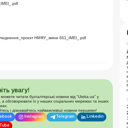
IMEI_.pdf
люднення_проєкт НМФУ_зміни 651_ІМЕІ_.pdf
іть увагу!
 можете читати бухгалтерські новини від “Uteka.ua” у
, а обговорювати їх у наших соціальних мережах та інших
мах.
тесь і дізнавайтесь найважливіші новини першими!
ebook
Instagram
Telegram
Linkedin
Tube