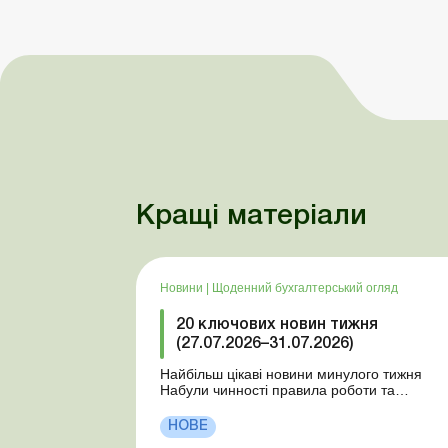
Кращі матеріали
Новини
|
Щоденний бухгалтерський огляд
20 ключових новин тижня
(27.07.2026–31.07.2026)
Найбільш цікаві новини минулого тижня
Набули чинності правила роботи та
відпочинку водіїв Президент підписав
закони про мобілізацію та воєнний стан Для
НОВЕ
сільгосппідприємств і ФОП запроваджено