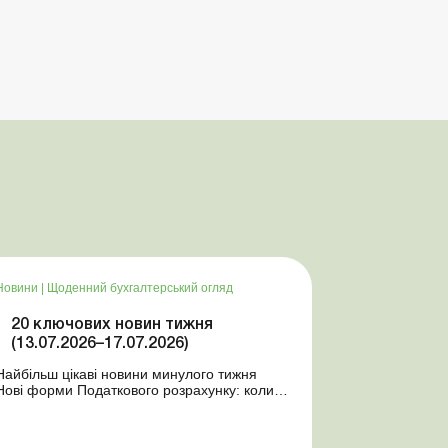
Новини
|
Щоденний бухгалтерський огляд
20 ключових новин тижня
(13.07.2026–17.07.2026)
Найбільш цікаві новини минулого тижня
Нові форми Податкового розрахунку: коли
а за які періоди звітувати Порядок
оформлення та переоформлення
відстрочки від призову під час мобілізації