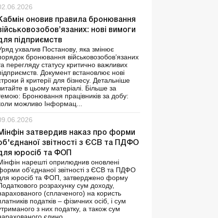
02.06.2026
Кабмін оновив правила бронювання
військовозобов’язаних: нові вимоги
для підприємств
Уряд ухвалив Постанову, яка змінює
порядок бронювання військовозобов’язаних
та перегляду статусу критично важливих
підприємств. Документ встановлює нові
строки й критерії для бізнесу. Детальніше
читайте в цьому матеріалі. Більше за
темою: Бронювання працівників за добу:
коли можливо Інформац...
09.06.2026
Мінфін затвердив наказ про форми
об'єднаної звітності з ЄСВ та ПДФО
для юросіб та ФОП
Мінфін нарешті оприлюднив оновлені
форми об’єднаної звітності з ЄСВ та ПДФО
для юросіб та ФОП, затверджено форму
Податкового розрахунку сум доходу,
нарахованого (сплаченого) на користь
платників податків – фізичних осіб, і сум
утриманого з них податку, а також сум
нарахованого єдино...