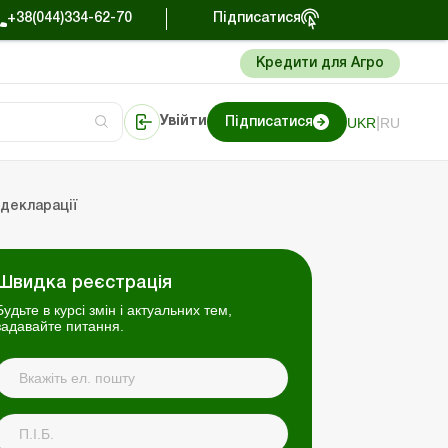
+38(044)334-62-70
Підписатися
Кредити для Агро
|
UKR
RU
Увійти
Підписатися
сто про облік
Портал Баланс-Бюджет
 декларації
Швидка реєстрація
Будьте в курсі змін і актуальних тем,
задавайте питання.