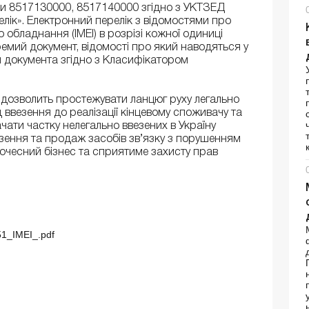
ми 8517130000, 8517140000 згідно з УКТЗЕД
елік». Електронний перелік з відомостями про
обладнання (IMEI) в розрізі кожної одиниці
емий документ, відомості про який наводяться у
ом документа згідно з Класифікатором
дозволить простежувати ланцюг руху легально
д ввезення до реалізації кінцевому споживачу та
ачати частку нелегально ввезених в Україну
езення та продаж засобів зв’язку з порушенням
очесний бізнес та сприятиме захисту прав
51_ІМЕІ_.pdf