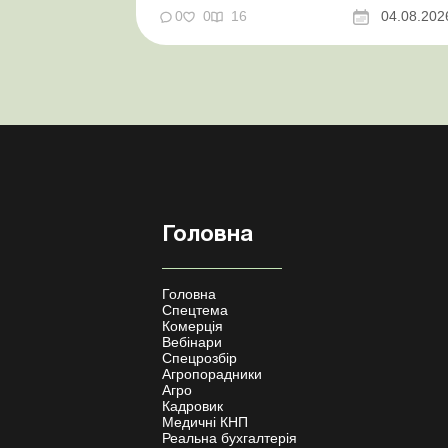
нові одноразові статистичні форми З 2
0
0
16
04.08.202
серпня змінюється порядок зарахування
окремих періодів роботи до стр...
Головна
Головна
Спецтема
Комерція
Вебінари
Спецрозбір
Агропорадники
Агро
Кадровик
Медичні КНП
Реальна бухгалтерія