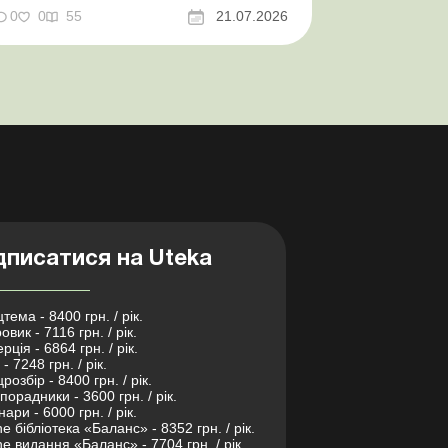
досконалено Кабмін утворив
0
0
55
21.07.2026
Координаційний центр з організації
бронювання військовозобов’язаних
Верховна ...
дписатися на Uteka
тема - 8400 грн. / рік.
овик - 7116 грн. / рік.
рція - 6864 грн. / рік.
- 7248 грн. / рік.
розбір - 8400 грн. / рік.
порадники - 3600 грн. / рік.
нари - 6000 грн. / рік.
ne бібліотека «Баланс» - 8352 грн. / рік.
ne видання «Баланс» - 7704 грн. / рік.