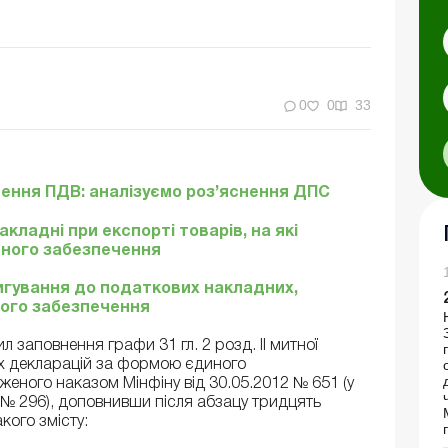
0
0
33
ення ПДВ: аналізуємо роз’яснення ДПС
ладні при експорті товарів, на які
ного забезпечення
игування до податкових накладних,
ного забезпечення
 заповнення графи 31 гл. 2 розд. ІІ митної
х декларацій за формою єдиного
женого наказом Мінфіну від 30.05.2012 № 651 (у
2 № 296), доповнивши після абзацу тридцять
ого змісту: