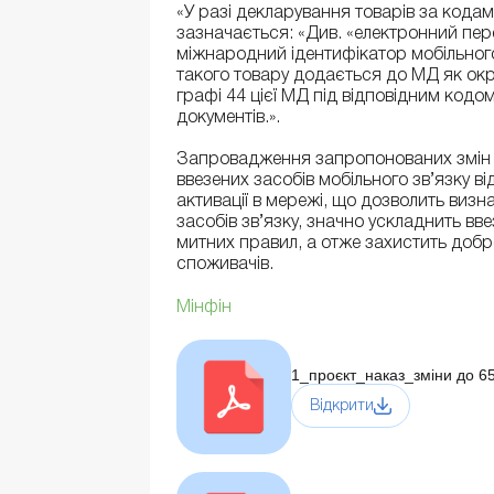
«У разі декларування товарів за кода
зазначається: «Див. «електронний пер
міжнародний ідентифікатор мобільного 
такого товару додається до МД як окр
графі 44 цієї МД під відповідним код
документів.».
Запровадження запропонованих змін 
ввезених засобів мобільного зв’язку ві
активації в мережі, що дозволить визн
засобів зв’язку, значно ускладнить вв
митних правил, а отже захистить добр
споживачів.
Мінфін
1_проєкт_наказ_зміни до 6
Відкрити