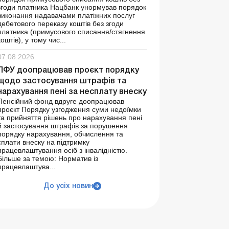
згоди платника Нацбанк унормував порядок
виконання надавачами платіжних послуг
дебетового переказу коштів без згоди
платника (примусового списання/стягнення
коштів), у тому чис...
07.08.2026
ПФУ доопрацював проєкт порядку
щодо застосування штрафів та
нарахування пені за несплату внеску
Пенсійний фонд вдруге доопрацював
проєкт Порядку узгодження суми недоїмки
та прийняття рішень про нарахування пені
й застосування штрафів за порушення
порядку нарахування, обчислення та
сплати внеску на підтримку
працевлаштування осіб з інвалідністю.
Більше за темою: Норматив із
працевлаштува...
До усіх новин