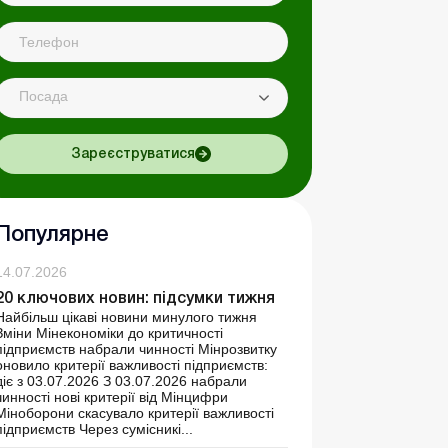
Посада
Зареєструватися
Популярне
14.07.2026
20 ключових новин: підсумки тижня
Найбільш цікаві новини минулого тижня
Зміни Мінекономіки до критичності
підприємств набрали чинності Мінрозвитку
оновило критерії важливості підприємств:
діє з 03.07.2026 З 03.07.2026 набрали
чинності нові критерії від Мінцифри
Міноборони скасувало критерії важливості
підприємств Через сумісникі...