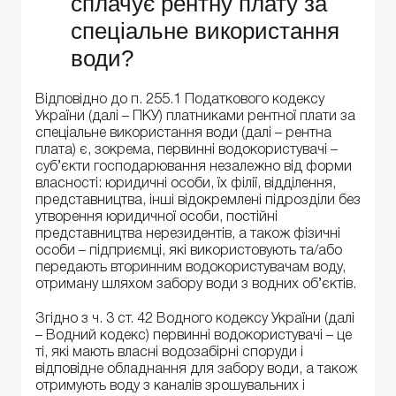
сплачує рентну плату за
спеціальне використання
води?
Відповідно до п. 255.1 Податкового кодексу
України (далі – ПКУ) платниками рентної плати за
спеціальне використання води (далі – рентна
плата) є, зокрема, первинні водокористувачі –
суб’єкти господарювання незалежно від форми
власності: юридичні особи, їх філії, відділення,
представництва, інші відокремлені підрозділи без
утворення юридичної особи, постійні
представництва нерезидентів, а також фізичні
особи – підприємці, які використовують та/або
передають вторинним водокористувачам воду,
отриману шляхом забору води з водних об’єктів.
Згідно з ч. 3 ст. 42 Водного кодексу України (далі
– Водний кодекс) первинні водокористувачі – це
ті, які мають власні водозабірні споруди і
відповідне обладнання для забору води, а також
отримують воду з каналів зрошувальних і