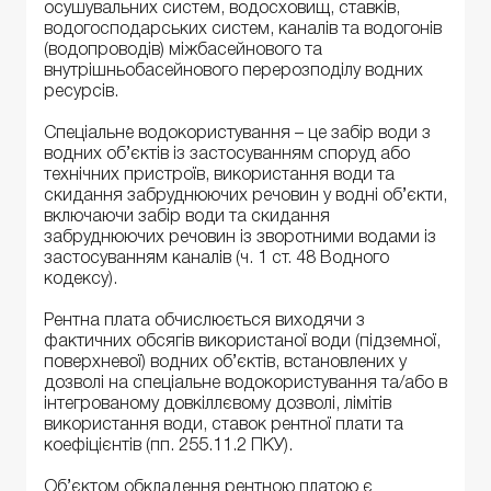
осушувальних систем, водосховищ, ставків,
водогосподарських систем, каналів та водогонів
(водопроводів) міжбасейнового та
внутрішньобасейнового перерозподілу водних
ресурсів.
Спеціальне водокористування – це забір води з
водних об’єктів із застосуванням споруд або
технічних пристроїв, використання води та
скидання забруднюючих речовин у водні об’єкти,
включаючи забір води та скидання
забруднюючих речовин із зворотними водами із
застосуванням каналів (ч. 1 ст. 48 Водного
кодексу).
Рентна плата обчислюється виходячи з
фактичних обсягів використаної води (підземної,
поверхневої) водних об’єктів, встановлених у
дозволі на спеціальне водокористування та/або в
інтегрованому довкіллєвому дозволі, лімітів
використання води, ставок рентної плати та
коефіцієнтів (пп. 255.11.2 ПКУ).
Об’єктом обкладення рентною платою є