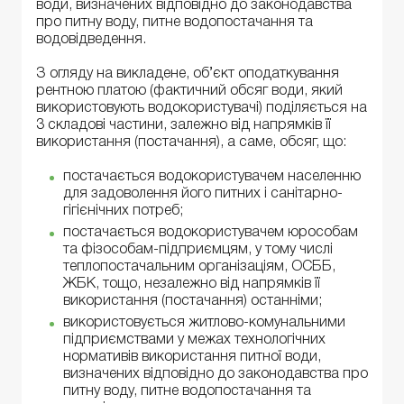
води, визначених відповідно до законодавства
про питну воду, питне водопостачання та
водовідведення.
З огляду на викладене, об’єкт оподаткування
рентною платою (фактичний обсяг води, який
використовують водокористувачі) поділяється на
3 складові частини, залежно від напрямків її
використання (постачання), а саме, обсяг, що:
постачається водокористувачем населенню
для задоволення його питних і санітарно-
гігієнічних потреб;
постачається водокористувачем юрособам
та фізособам-підприємцям, у тому числі
теплопостачальним організаціям, ОСББ,
ЖБК, тощо, незалежно від напрямків її
використання (постачання) останніми;
використовується житлово-комунальними
підприємствами у межах технологічних
нормативів використання питної води,
визначених відповідно до законодавства про
питну воду, питне водопостачання та