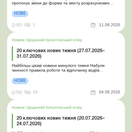
пропонує зміни до форми та змісту розрахункових
документів ДПС відповідає на запитання щодо
практичних ситуацій: лист від 10.07.2026 НБУ
НОВЕ
унормовав порядок примусового списання коштів без
згоди платника ДПС усунула помилки при прийнятті
0
0
1
11.08.2026
нової Об’є...
Новини
|
Щоденний бухгалтерський огляд
20 ключових новин тижня (27.07.2026–
31.07.2026)
Найбільш цікаві новини минулого тижня Набули
чинності правила роботи та відпочинку водіїв
Президент підписав закони про мобілізацію та воєнний
стан Для сільгосппідприємств і ФОП запроваджено нові
НОВЕ
одноразові статистичні форми З 2 серпня змінюється
порядок зарахування окремих періодів роботи до стр...
0
0
18
04.08.2026
Новини
|
Щоденний бухгалтерський огляд
20 ключових новин тижня (20.07.2026–
24.07.2026)