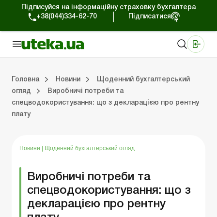
Підписуйся на інформаційну страховку бухгалтера
+38(044)334-62-70
Підписатися
Медичні КНП
Online видання «Баланс»
Online видання «Баланс-Агро»
Online бібліотека «Баланс»
Портал Баланс-Бюджет
Сервіси Баланс-Бюджет
Свiт позитива
Робота з приватними підприємцями
Господарські операції
Юридичні консультації
Спецвипуски для комерційних підприємств
Блог редакції Uteka-Комерція
Зо
Об
Сх
Головна
Новини
Щоденний бухгалтерський
огляд
Виробничі потреби та
спецводокористування: що з декларацією про рентну
дприємцями
ації
риємств
Зовнішньоекономічна діяльність
Облік, податки та звiтнiсть
Схеми бухгалтерських проводок
Школа бухгалтера: просто про облік
Фінансовий аудит
Приватний підприєме
Інструкції для роботи
плату
Новини
|
Щоденний бухгалтерський огляд
Виробничі потреби та
спецводокористування: що з
декларацією про рентну