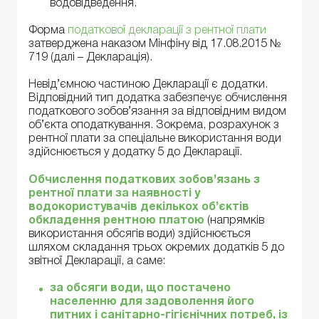
водовідведення.
Форма
податкової декларації з рентної плати
затверджена наказом Мінфіну від 17.08.2015 №
719 (далі – Декларація).
Невід’ємною частиною Декларації є додатки.
Відповідний тип додатка забезпечує обчислення
податкового зобов’язання за відповідним видом
об’єкта оподаткування. Зокрема, розрахунок з
рентної плати за спеціальне використання води
здійснюється у додатку 5 до Декларації.
Обчислення податкових зобов’язань з
рентної плати за наявності у
водокористувачів декількох об’єктів
обкладення
рентною платою
(напрямків
використання обсягів води) здійснюється
шляхом складання трьох окремих додатків 5 до
звітної Декларації, а саме:
за обсяги води, що постачено
населенню для задоволення його
питних і санітарно-гігієнічних потреб, із