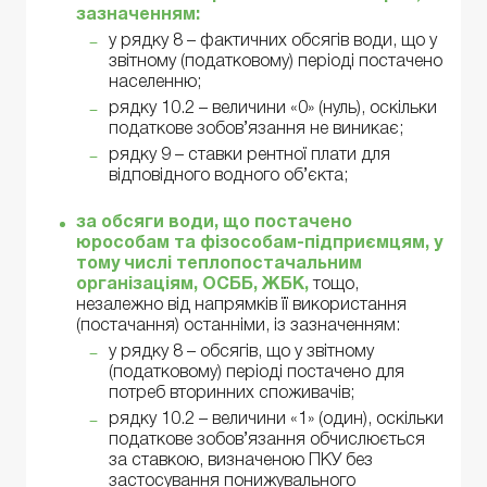
зазначенням:
у рядку 8 – фактичних обсягів води, що у
звітному (податковому) періоді постачено
населенню;
рядку 10.2 – величини «0» (нуль), оскільки
податкове зобов’язання не виникає;
рядку 9 – ставки рентної плати для
відповідного водного об’єкта;
за обсяги води, що постачено
юрособам та фізособам-підприємцям, у
тому числі теплопостачальним
організаціям, ОСББ, ЖБК,
тощо,
незалежно від напрямків її використання
(постачання) останніми, із зазначенням:
у рядку 8 – обсягів, що у звітному
(податковому) періоді постачено для
потреб вторинних споживачів;
рядку 10.2 – величини «1» (один), оскільки
податкове зобов’язання обчислюється
за ставкою, визначеною ПКУ без
застосування понижувального