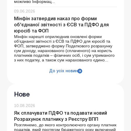
можливо Інформац...
09.06.2026
Мінфін затвердив наказ про форми
об'єднаної звітності з ЄСВ та ПДФО для
юросіб та ФОП
Мінфін нарешті оприлюднив оновлені форми
об’єднаної звітності з ЄСВ та ПДФО для юросіб та
ФОП, затверджено форму Податкового розрахунку
сум доходу, нарахованого (сплаченого) на користь
платників податків – фізичних осіб, і сум утриманого
з них податку, а також сум нарахованого єдино...
До усіх новин
Нове
10.08.2026
Як сплачувати ПДФО та подавати новий
Розрахунок платнику з Реєстру ВПП
Розглянемо, до якого контролюючого органу платник
податків, який протягом бюджетного року включений