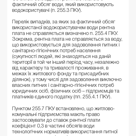
фактичний обсяг води, який використовують
водокористувачі (п. 255.3 ПКУ).
Перелік випадків, за яких за фактичний обсяг
використаної водокористувачем води рентна
плата не справляється визначено п. 255.4 ПКУ.
Зокрема, рентна плата не справляється за воду,
що використовується для задоволення питних і
санітарно-гігієнічних потреб населення
(сукупності людей, які знаходяться на даній
території в той чи інший період часу, незалежно
від характеру та тривалості проживання, в
межах їх житлового фонду та присадибних
ділянок), у тому числі для задоволення виключно
власних питних і санітарно-гігієнічних потреб
юридичних осіб, фізичних осіб – підприємців та
платників єдиного податку (пп. 255.4.1 ПКУ).
Пунктом 255.7 ПКУ встановлено, що житлово-
комунальні підприємства мають право
застосовувати до ставок рентної плати
коефіцієнт 0,3 в частині обсягів води
технологічних нормативів використання питної