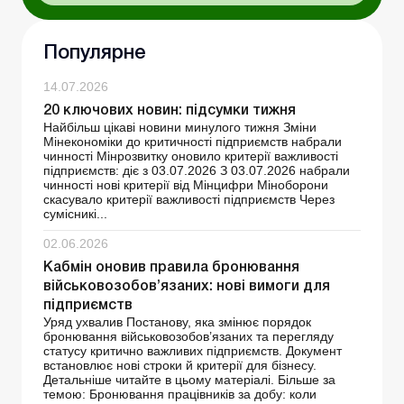
Популярне
14.07.2026
20 ключових новин: підсумки тижня
Найбільш цікаві новини минулого тижня Зміни
Мінекономіки до критичності підприємств набрали
чинності Мінрозвитку оновило критерії важливості
підприємств: діє з 03.07.2026 З 03.07.2026 набрали
чинності нові критерії від Мінцифри Міноборони
скасувало критерії важливості підприємств Через
сумісникі...
02.06.2026
Кабмін оновив правила бронювання
військовозобов’язаних: нові вимоги для
підприємств
Уряд ухвалив Постанову, яка змінює порядок
бронювання військовозобов’язаних та перегляду
статусу критично важливих підприємств. Документ
встановлює нові строки й критерії для бізнесу.
Детальніше читайте в цьому матеріалі. Більше за
темою: Бронювання працівників за добу: коли