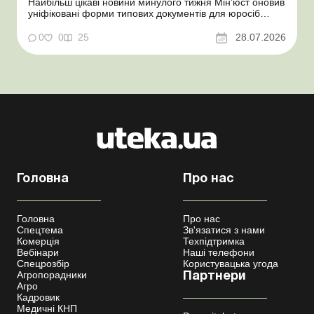
Найбільш цікаві новини минулого тижня Мін’юст оновив
уніфіковані форми типових документів для юросіб
Мінекономіки відкликало новину про створення
координаційного центру з організації бронювання У
0
0
25
28.07.2026
працівника виявлено статус «у розшуку»: що потрібно
знати роботодавцям Закон про ВП...
Головна
Про нас
Головна
Про нас
Спецтема
Зв'язатися з нами
Комерція
Техпідтримка
Вебінари
Наші телефони
Спецрозбір
Користувацька угода
Агропорадники
Партнери
Агро
Кадровик
Медичні КНП