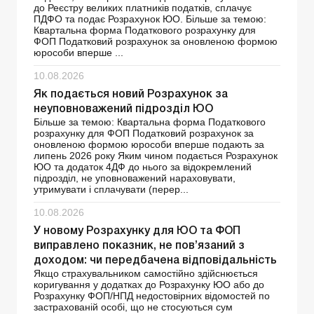
до Реєстру великих платників податків, сплачує
ПДФО та подає Розрахунок ЮО. Більше за темою:
Квартальна форма Податкового розрахунку для
ФОП Податковий розрахунок за оновленою формою
юрособи вперше ...
10.08.2026
Як подається новий Розрахунок за
неуповноважений підрозділ ЮО
Більше за темою: Квартальна форма Податкового
розрахунку для ФОП Податковий розрахунок за
оновленою формою юрособи вперше подають за
липень 2026 року Яким чином подається Розрахунок
ЮО та додаток 4ДФ до нього за відокремлений
підрозділ, не уповноважений нараховувати,
утримувати і сплачувати (перер...
10.08.2026
У новому Розрахунку для ЮО та ФОП
виправлено показник, не пов’язаний з
доходом: чи передбачена відповідальність
Якщо страхувальником самостійно здійснюється
коригування у додатках до Розрахунку ЮО або до
Розрахунку ФОП/НПД недостовірних відомостей по
застрахованій особі, що не стосуються сум