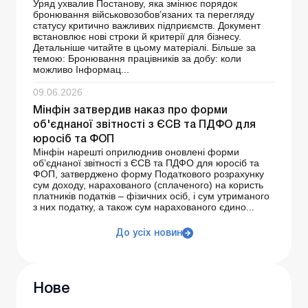
Уряд ухвалив Постанову, яка змінює порядок
бронювання військовозобов’язаних та перегляду
статусу критично важливих підприємств. Документ
встановлює нові строки й критерії для бізнесу.
Детальніше читайте в цьому матеріалі. Більше за
темою: Бронювання працівників за добу: коли
можливо Інформац...
09.06.2026
Мінфін затвердив наказ про форми
об'єднаної звітності з ЄСВ та ПДФО для
юросіб та ФОП
Мінфін нарешті оприлюднив оновлені форми
об’єднаної звітності з ЄСВ та ПДФО для юросіб та
ФОП, затверджено форму Податкового розрахунку
сум доходу, нарахованого (сплаченого) на користь
платників податків – фізичних осіб, і сум утриманого
з них податку, а також сум нарахованого єдино...
До усіх новин
Нове