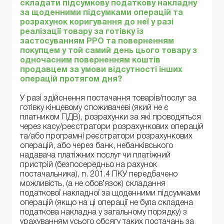
складати підсумкову податкову накладну
за щоденними підсумками операцій та
розрахунок коригування до неї у разі
реалізації товару за готівку із
застосуванням РРО та поверненням
покупцем у той самий день цього товару з
одночасним поверненням коштів
продавцем за умови відсутності інших
операцій протягом дня?
У разі здійснення постачання товарів/послуг за
готівку кінцевому споживачеві (який не є
платником ПДВ), розрахунки за які проводяться
через касу/реєстратори розрахункових операцій
та/або програмні реєстратори розрахункових
операцій, або через банк, небанківського
надавача платіжних послуг чи платіжний
пристрій (безпосередньо на рахунок
постачальника), п. 201.4 ПКУ передбачено
можливість, (а не обов’язок) складання
податкової накладної за щоденними підсумками
операцій (якщо на ці операції не була складена
податкова накладна у загальному порядку) з
урахуванням усього обсягу таких постачань за