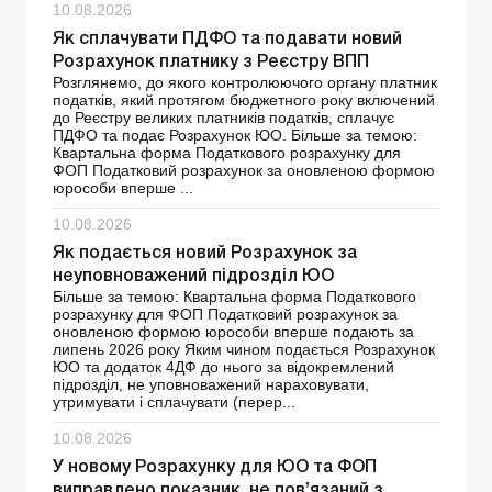
10.08.2026
Як сплачувати ПДФО та подавати новий
Розрахунок платнику з Реєстру ВПП
Розглянемо, до якого контролюючого органу платник
податків, який протягом бюджетного року включений
до Реєстру великих платників податків, сплачує
ПДФО та подає Розрахунок ЮО. Більше за темою:
Квартальна форма Податкового розрахунку для
ФОП Податковий розрахунок за оновленою формою
юрособи вперше ...
10.08.2026
Як подається новий Розрахунок за
неуповноважений підрозділ ЮО
Більше за темою: Квартальна форма Податкового
розрахунку для ФОП Податковий розрахунок за
оновленою формою юрособи вперше подають за
липень 2026 року Яким чином подається Розрахунок
ЮО та додаток 4ДФ до нього за відокремлений
підрозділ, не уповноважений нараховувати,
утримувати і сплачувати (перер...
10.08.2026
У новому Розрахунку для ЮО та ФОП
виправлено показник, не пов’язаний з