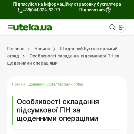
Підписуйся на інформаційну страховку бухгалтера
+38(044)334-62-70
Підписатися
Медичні КНП
Online видання «Баланс»
Online видання «Баланс-Агро»
Online бібліотека «Баланс»
Портал Баланс-Бюджет
Сервіси Баланс-Бюджет
Свiт позитива
Робота з приватними підприємцями
Господарські операції
Юридичні консультації
Спецвипуски для комерційних підприємств
Блог редакції Uteka-Комерція
Зо
Об
Сх
Головна
Новини
Щоденний бухгалтерський
огляд
Особливості складання підсумкової ПН за
щоденними операціями
дприємцями
ації
риємств
Зовнішньоекономічна діяльність
Облік, податки та звiтнiсть
Схеми бухгалтерських проводок
Школа бухгалтера: просто про облік
Фінансовий аудит
Приватний підприєме
Інструкції для роботи
Новини
|
Щоденний бухгалтерський огляд
Особливості складання
підсумкової ПН за
щоденними операціями