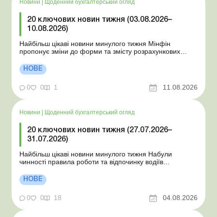
Новини
|
Щоденний бухгалтерський огляд
20 ключових новин тижня (03.08.2026–
10.08.2026)
Найбільш цікаві новини минулого тижня Мінфін
пропонує зміни до форми та змісту розрахункових
документів ДПС відповідає на запитання щодо
практичних ситуацій: лист від 10.07.2026 НБУ
НОВЕ
унормовав порядок примусового списання коштів без
згоди платника ДПС усунула помилки при прийнятті
0
0
1
11.08.2026
нової Об’є...
Новини
|
Щоденний бухгалтерський огляд
20 ключових новин тижня (27.07.2026–
31.07.2026)
Найбільш цікаві новини минулого тижня Набули
чинності правила роботи та відпочинку водіїв
Президент підписав закони про мобілізацію та воєнний
стан Для сільгосппідприємств і ФОП запроваджено нові
НОВЕ
одноразові статистичні форми З 2 серпня змінюється
порядок зарахування окремих періодів роботи до стр...
0
0
18
04.08.2026