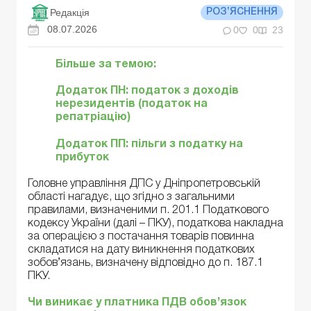
Редакція
РОЗ’ЯСНЕННЯ
08.07.2026
0
0
23
Більше за темою:
Додаток ПН: податок з доходів
нерезидентів (податок на
репатріацію)
Додаток ПП: пільги з податку на
прибуток
Головне управління ДПС у Дніпропетровській
області нагадує, що згідно з загальними
правилами, визначеними п. 201.1 Податкового
кодексу України (далі – ПКУ), податкова накладна
за операцією з постачання товарів повинна
складатися на дату виникнення податкових
зобов’язань, визначену відповідно до п. 187.1
ПКУ.
Чи виникає у платника ПДВ обов’язок