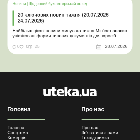
Новини
|
Щоденний бухгалтерський огляд
20 ключових новин тижня (20.07.2026–
24.07.2026)
Найбільш цікаві новини минулого тижня Мін’юст оновив
уніфіковані форми типових документів для юросіб
Мінекономіки відкликало новину про створення
координаційного центру з організації бронювання У
0
0
25
28.07.2026
працівника виявлено статус «у розшуку»: що потрібно
знати роботодавцям Закон про ВП...
Головна
Про нас
Головна
Про нас
Спецтема
Зв'язатися з нами
Комерція
Техпідтримка