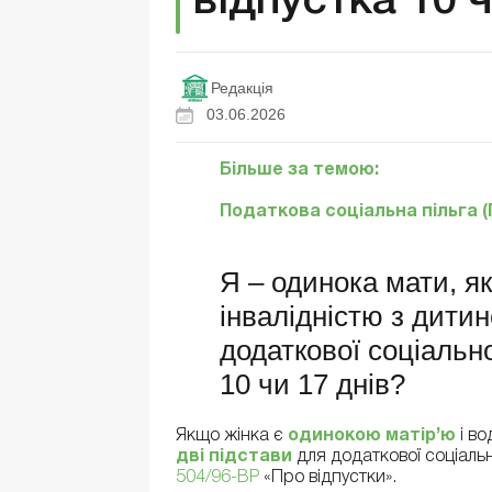
відпустка 10 ч
Редакція
03.06.2026
Більше за темою:
Податкова соціальна пільга (П
Я – одинока мати, я
інвалідністю з дитин
додаткової соціальн
10 чи 17 днів?
Якщо жінка є
одинокою матір’ю
і в
дві підстави
для додаткової соціальн
504/96-ВР
«Про відпустки».