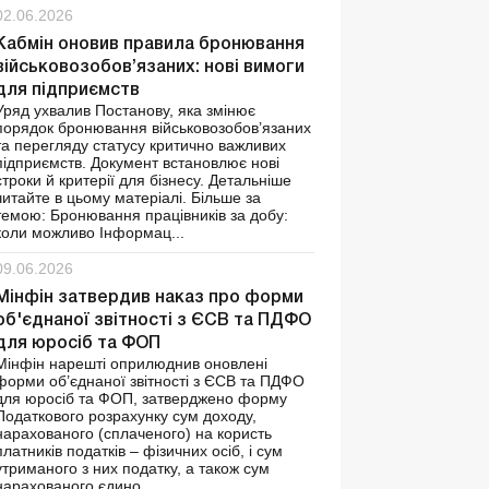
02.06.2026
Кабмін оновив правила бронювання
військовозобов’язаних: нові вимоги
для підприємств
Уряд ухвалив Постанову, яка змінює
порядок бронювання військовозобов’язаних
та перегляду статусу критично важливих
підприємств. Документ встановлює нові
строки й критерії для бізнесу. Детальніше
читайте в цьому матеріалі. Більше за
темою: Бронювання працівників за добу:
коли можливо Інформац...
09.06.2026
Мінфін затвердив наказ про форми
об'єднаної звітності з ЄСВ та ПДФО
для юросіб та ФОП
Мінфін нарешті оприлюднив оновлені
форми об’єднаної звітності з ЄСВ та ПДФО
для юросіб та ФОП, затверджено форму
Податкового розрахунку сум доходу,
нарахованого (сплаченого) на користь
платників податків – фізичних осіб, і сум
утриманого з них податку, а також сум
нарахованого єдино...