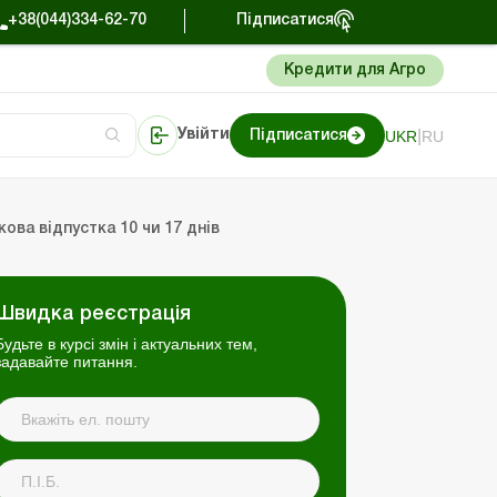
+38(044)334-62-70
Підписатися
Кредити для Агро
|
UKR
RU
Увійти
Підписатися
сто про облік
Портал Баланс-Бюджет
ова відпустка 10 чи 17 днів
Швидка реєстрація
Будьте в курсі змін і актуальних тем,
задавайте питання.