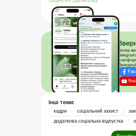
Східне МУ Держпраці
Зверн
Тепер ви
Telegram
платфор
Приєднуй
Fac
You
Інші теми:
кадри
соціальний захист
за
додаткова соціальна відпустка
о