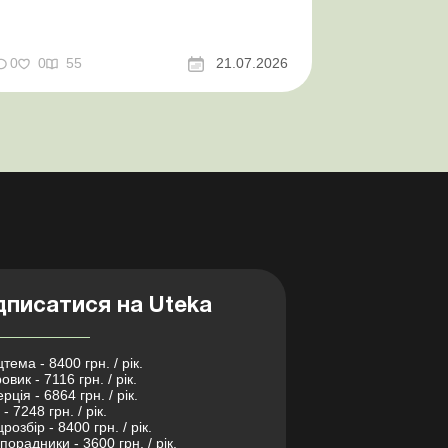
а за які періоди звітувати Порядок
оформлення та переоформлення
відстрочки від призову під час мобілізації
досконалено Кабмін утворив
0
0
55
21.07.2026
Координаційний центр з організації
бронювання військовозобов’язаних
Верховна ...
дписатися на Uteka
тема - 8400 грн. / рік.
овик - 7116 грн. / рік.
рція - 6864 грн. / рік.
- 7248 грн. / рік.
розбір - 8400 грн. / рік.
порадники - 3600 грн. / рік.