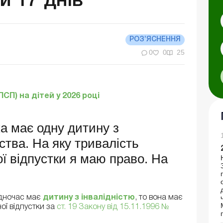
и 17 днів
РОЗ’ЯСНЕННЯ
0
0
25
СП) на дітей у 2026 році
ка має одну дитину з
ства. На яку тривалість
ої відпустки я маю право. На
одночас має
дитину з інвалідністю
, то вона має
ої відпустки за
ст. 19 Закону від 15.11.1996 №