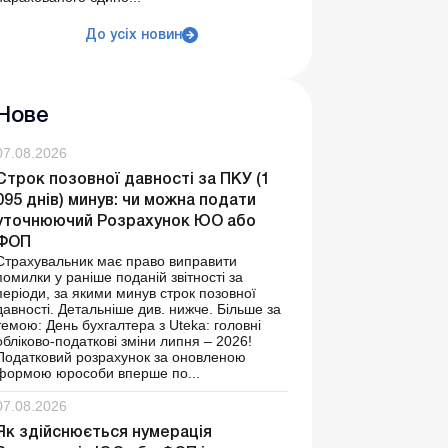
До усіх новин
Нове
07.08.2026
Строк позовної давності за ПКУ (1
095 днів) минув: чи можна подати
уточнюючий Розрахунок ЮО або
ФОП
Страхувальник має право виправити
помилки у раніше поданій звітності за
періоди, за якими минув строк позовної
давності. Детальніше див. нижче. Більше за
темою: День бухгалтера з Uteka: головні
обліково-податкові зміни липня – 2026!
Податковий розрахунок за оновленою
формою юрособи вперше по...
07.08.2026
Як здійснюється нумерація