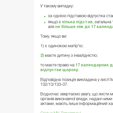
У такому випадку:
за однією підставою відпустка ст
якщо є
кілька підстав
, загальна
але
не більше ніж до 17 календ
Тому, якщо ви:
1)
є одинокою матір’ю;
2)
маєте дитину з інвалідністю;
то маєте право на
17 календарних д
відпустки щороку
.
Відповідна позиція викладена у листі М
132/13/133-07.
Водночас звертаємо увагу, що листи м
органів виконавчої влади, надані ним
актами, мають лише інформаційний ха