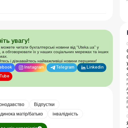
іть увагу!
 можете читати бухгалтерські новини від “Uteka.ua” у
, а обговорювати їх у наших соціальних мережах та інших
мах.
тесь і дізнавайтесь найважливіші новини першими!
ebook
Instagram
Telegram
Linkedin
Tube
конодавство
Відпустки
динока матір/батько
інвалідність