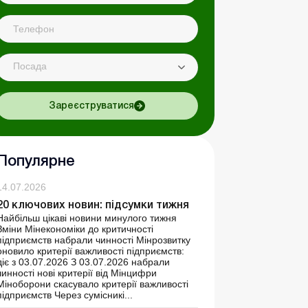
Посада
Зареєструватися
Популярне
14.07.2026
20 ключових новин: підсумки тижня
Найбільш цікаві новини минулого тижня
Зміни Мінекономіки до критичності
підприємств набрали чинності Мінрозвитку
оновило критерії важливості підприємств:
діє з 03.07.2026 З 03.07.2026 набрали
чинності нові критерії від Мінцифри
Міноборони скасувало критерії важливості
підприємств Через сумісникі...