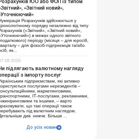
Розрахунків ЮО або ФОП із типом
«Звітний», «Звітний новий»,
«Уточнюючий»
Нумерація Розрахунків здійснюється у
хронологічному порядку незалежно від типу
Розрахунків («Звітний», «Звітний новий»,
«Уточнюючий») в межах одного звітного
(податкового) періоду (місяця – для юросіб,
кварталу – для фізосіб-підприємців та/або
осіб, як...
07.08.2026
Чи підлягають валютному нагляду
операції з імпорту послуг
Українським підприємствам, які активно
користуються послугами нерезидентів –
консультаційними, маркетинговими,
транспортними, ІТ-послугами, рекламними,
інжиніринговими та іншими, – варто
враховувати, що такі операції також
перебувають під валютним наглядом.
Детальніше див. нижче. Більше ...
До усіх новин