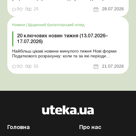
Мінекономіки відкликало новину про створення
координаційного центру з організації бронювання У
0
0
25
28.07.2026
працівника виявлено статус «у розшуку»: що потрібно
знати роботодавцям Закон про ВП...
Новини
|
Щоденний бухгалтерський огляд
20 ключових новин тижня (13.07.2026–
17.07.2026)
Найбільш цікаві новини минулого тижня Нові форми
Податкового розрахунку: коли та за які періоди
звітувати Порядок оформлення та переоформлення
відстрочки від призову під час мобілізації удосконалено
0
0
55
21.07.2026
Кабмін утворив Координаційний центр з організації
бронювання військовозобов’язаних Верховна ...
Головна
Про нас