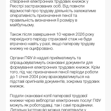
створення електронних трудових книжок у
Реєстрі застрахованих осіб. Від повноти
відомостей про трудову діяльність залежатиме
оперативність призначення пенсії та
правильність визначення її розміру в
майбутньому.
Також після завершення 10 червня 2026 року
перехідного періоду страховий стаж не буде
втрачено навіть у разі, якщо паперову трудову
книжку не оцифровано.
Органи ПФУ й надалі прийматимуть та
опрацьовуватимуть скановані документи для
формування електронних трудових книжок. Крім
того, під час призначення пенсії періоди роботи
до 1 січня 2004 року враховуватимуться на
підставі оригіналів документів, зокрема трудових
книжок.
Подати скановані копії паперової трудової
книжки через вебпортал електронних послуг ПФУ
можуть як роботодавці, так і самі працівники.
Детальну інструкцію можна переглянути у