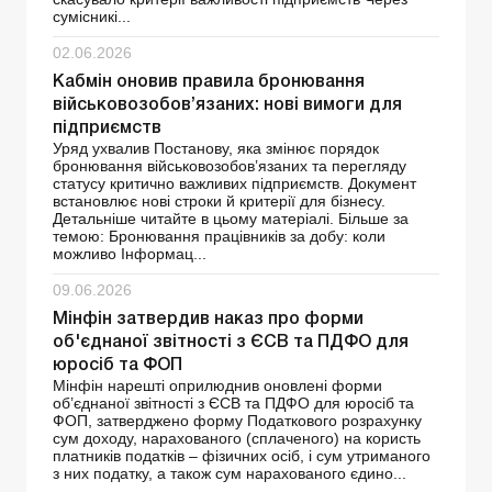
сумісникі...
02.06.2026
Кабмін оновив правила бронювання
військовозобов’язаних: нові вимоги для
підприємств
Уряд ухвалив Постанову, яка змінює порядок
бронювання військовозобов’язаних та перегляду
статусу критично важливих підприємств. Документ
встановлює нові строки й критерії для бізнесу.
Детальніше читайте в цьому матеріалі. Більше за
темою: Бронювання працівників за добу: коли
можливо Інформац...
09.06.2026
Мінфін затвердив наказ про форми
об'єднаної звітності з ЄСВ та ПДФО для
юросіб та ФОП
Мінфін нарешті оприлюднив оновлені форми
об’єднаної звітності з ЄСВ та ПДФО для юросіб та
ФОП, затверджено форму Податкового розрахунку
сум доходу, нарахованого (сплаченого) на користь
платників податків – фізичних осіб, і сум утриманого
з них податку, а також сум нарахованого єдино...