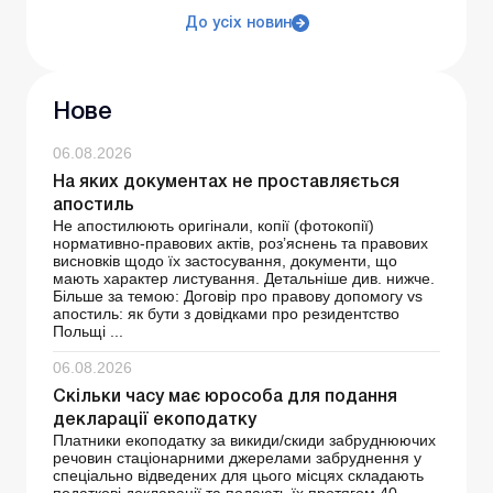
До усіх новин
Нове
06.08.2026
На яких документах не проставляється
апостиль
Не апостилюють оригінали, копії (фотокопії)
нормативно-правових актів, роз’яснень та правових
висновків щодо їх застосування, документи, що
мають характер листування. Детальніше див. нижче.
Більше за темою: Договір про правову допомогу vs
апостиль: як бути з довідками про резидентство
Польщі ...
06.08.2026
Скільки часу має юрособа для подання
декларації екоподатку
Платники екоподатку за викиди/скиди забруднюючих
речовин стаціонарними джерелами забруднення у
спеціально відведених для цього місцях складають
податкові декларації та подають їх протягом 40