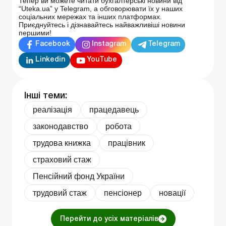
Тепер ви можете читати бухгалтерські новини від
“Uteka.ua” у Telegram, а обговорювати їх у наших
соціальних мережах та інших платформах.
Приєднуйтесь і дізнавайтесь найважливіші новини
першими!
Facebook
Instagram
Telegram
Linkedin
YouTube
Інші теми:
реалізація
працедавець
законодавство
робота
трудова книжка
працівник
страховий стаж
Пенсійний фонд України
трудовий стаж
пенсіонер
новації
Перейти до усіх матеріалів