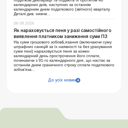
календарних днів, наступних за останнім
календарним днем ​​податкового (звітного) кварталу.
Деталі див. нижче...
06.08.2026
Як нараховується пеня у разі самостійного
виявлення платником заниження суми ПЗ
На суми грошового зобов&;язання (включаючи суму
штрафних санкцій за їх наявності та без урахування
суми пені) нараховується пеня за кожен
календарний день прострочення його сплати,
починаючи з 91-го календарного дня, що настає за
останнім днем граничного строку сплати податкового
зобов’яза...
До усіх новин