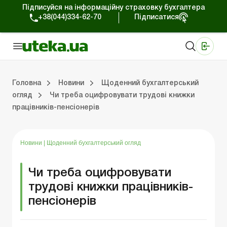
Підписуйся на інформаційну страховку бухгалтера
+38(044)334-62-70
Підписатися
Медичні КНП
Online видання «Баланс»
Online видання «Баланс-Агро»
Online бібліотека «Баланс»
Портал Баланс-Бюджет
Сервіси Баланс-Бюджет
Свiт позитива
Робота з приватними підприємцями
Господарські операції
Юридичні консультації
Спецвипуски для комерційних підприємств
Блог редакції Uteka-Комерція
Зо
Об
Сх
Головна
Новини
Щоденний бухгалтерський
огляд
Чи треба оцифровувати трудові книжки
працівників-пенсіонерів
дприємцями
ації
риємств
Зовнішньоекономічна діяльність
Облік, податки та звiтнiсть
Схеми бухгалтерських проводок
Школа бухгалтера: просто про облік
Фінансовий аудит
Приватний підприєме
Інструкції для роботи
Новини
|
Щоденний бухгалтерський огляд
Чи треба оцифровувати
трудові книжки працівників-
пенсіонерів