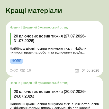
Кращі матеріали
Новини
|
Щоденний бухгалтерський огляд
20 ключових новин тижня (27.07.2026–
31.07.2026)
Найбільш цікаві новини минулого тижня Набули
чинності правила роботи та відпочинку водіїв
Президент підписав закони про мобілізацію та воєнний
стан Для сільгосппідприємств і ФОП запроваджено нові
НОВЕ
одноразові статистичні форми З 2 серпня змінюється
порядок зарахування окремих періодів роботи до стр...
0
0
16
04.08.2026
Новини
|
Щоденний бухгалтерський огляд
20 ключових новин тижня (20.07.2026–
24.07.2026)
Найбільш цікаві новини минулого тижня Мін’юст оновив
уніфіковані форми типових документів для юросіб