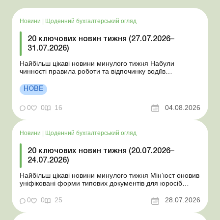
Новини
|
Щоденний бухгалтерський огляд
20 ключових новин тижня (27.07.2026–
31.07.2026)
Найбільш цікаві новини минулого тижня Набули
чинності правила роботи та відпочинку водіїв
Президент підписав закони про мобілізацію та воєнний
стан Для сільгосппідприємств і ФОП запроваджено нові
НОВЕ
одноразові статистичні форми З 2 серпня змінюється
порядок зарахування окремих періодів роботи до стр...
0
0
16
04.08.2026
Новини
|
Щоденний бухгалтерський огляд
20 ключових новин тижня (20.07.2026–
24.07.2026)
Найбільш цікаві новини минулого тижня Мін’юст оновив
уніфіковані форми типових документів для юросіб
Мінекономіки відкликало новину про створення
координаційного центру з організації бронювання У
0
0
25
28.07.2026
працівника виявлено статус «у розшуку»: що потрібно
знати роботодавцям Закон про ВП...