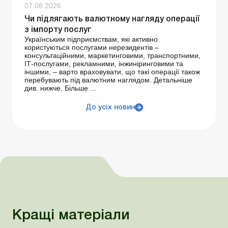
07.08.2026
Чи підлягають валютному нагляду операції
з імпорту послуг
Українським підприємствам, які активно
користуються послугами нерезидентів –
консультаційними, маркетинговими, транспортними,
ІТ-послугами, рекламними, інжиніринговими та
іншими, – варто враховувати, що такі операції також
перебувають під валютним наглядом. Детальніше
див. нижче. Більше ...
До усіх новин
Кращі матеріали