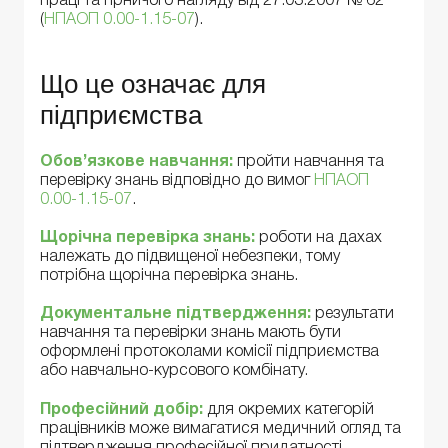
праці та гірничого нагляду від 27.03.2007 № 62
(
НПАОП 0.00-1.15-07
).
Що це означає для
підприємства
Обов’язкове навчання:
пройти навчання та
перевірку знань відповідно до вимог
НПАОП
0.00-1.15-07
.
Щорічна перевірка знань:
роботи на дахах
належать до підвищеної небезпеки, тому
потрібна щорічна перевірка знань.
Документальне підтвердження:
результати
навчання та перевірки знань мають бути
оформлені протоколами комісії підприємства
або навчально-курсового комбінату.
Професійний добір:
для окремих категорій
працівників може вимагатися медичний огляд та
підтвердження професійної придатності.