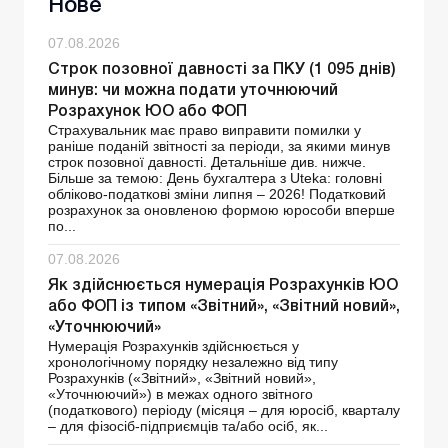
Нове
07.08.2026
Строк позовної давності за ПКУ (1 095 днів)
минув: чи можна подати уточнюючий
Розрахунок ЮО або ФОП
Страхувальник має право виправити помилки у
раніше поданій звітності за періоди, за якими минув
строк позовної давності. Детальніше див. нижче.
Більше за темою: День бухгалтера з Uteka: головні
обліково-податкові зміни липня – 2026! Податковий
розрахунок за оновленою формою юрособи вперше
по...
07.08.2026
Як здійснюється нумерація Розрахунків ЮО
або ФОП із типом «Звітний», «Звітний новий»,
«Уточнюючий»
Нумерація Розрахунків здійснюється у
хронологічному порядку незалежно від типу
Розрахунків («Звітний», «Звітний новий»,
«Уточнюючий») в межах одного звітного
(податкового) періоду (місяця – для юросіб, кварталу
– для фізосіб-підприємців та/або осіб, як...