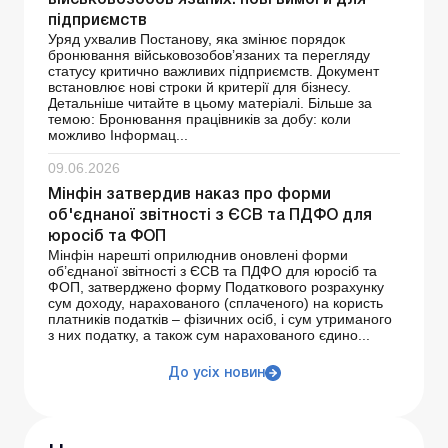
підприємств
Уряд ухвалив Постанову, яка змінює порядок
бронювання військовозобов’язаних та перегляду
статусу критично важливих підприємств. Документ
встановлює нові строки й критерії для бізнесу.
Детальніше читайте в цьому матеріалі. Більше за
темою: Бронювання працівників за добу: коли
можливо Інформац...
09.06.2026
Мінфін затвердив наказ про форми
об'єднаної звітності з ЄСВ та ПДФО для
юросіб та ФОП
Мінфін нарешті оприлюднив оновлені форми
об’єднаної звітності з ЄСВ та ПДФО для юросіб та
ФОП, затверджено форму Податкового розрахунку
сум доходу, нарахованого (сплаченого) на користь
платників податків – фізичних осіб, і сум утриманого
з них податку, а також сум нарахованого єдино...
До усіх новин