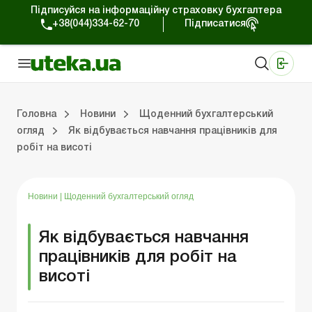
Підписуйся на інформаційну страховку бухгалтера
+38(044)334-62-70
Підписатися
Медичні КНП
Online видання «Баланс»
Online видання «Баланс-Агро»
Online бібліотека «Баланс»
Портал Баланс-Бюджет
Сервіси Баланс-Бюджет
Свiт позитива
Робота з приватними підприємцями
Господарські операції
Юридичні консультації
Спецвипуски для комерційних підприємств
Блог редакції Uteka-Комерція
Зо
Об
Сх
Головна
Новини
Щоденний бухгалтерський
огляд
Як відбувається навчання працівників для
робіт на висоті
дприємцями
ації
риємств
Зовнішньоекономічна діяльність
Облік, податки та звiтнiсть
Схеми бухгалтерських проводок
Школа бухгалтера: просто про облік
Фінансовий аудит
Приватний підприєме
Інструкції для роботи
Новини
|
Щоденний бухгалтерський огляд
Як відбувається навчання
працівників для робіт на
висоті