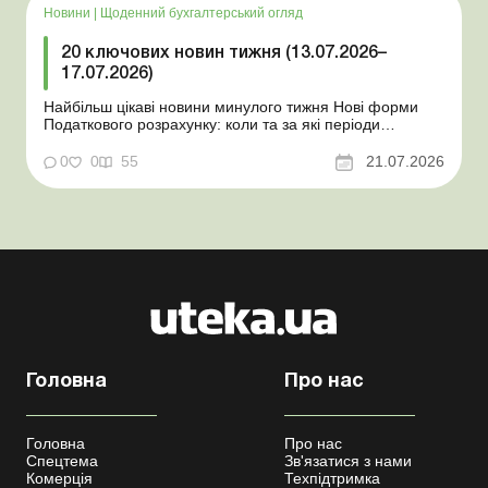
Новини
|
Щоденний бухгалтерський огляд
20 ключових новин тижня (13.07.2026–
17.07.2026)
Найбільш цікаві новини минулого тижня Нові форми
Податкового розрахунку: коли та за які періоди
звітувати Порядок оформлення та переоформлення
відстрочки від призову під час мобілізації удосконалено
0
0
55
21.07.2026
Кабмін утворив Координаційний центр з організації
бронювання військовозобов’язаних Верховна ...
Головна
Про нас
Головна
Про нас
Спецтема
Зв'язатися з нами
Комерція
Техпідтримка