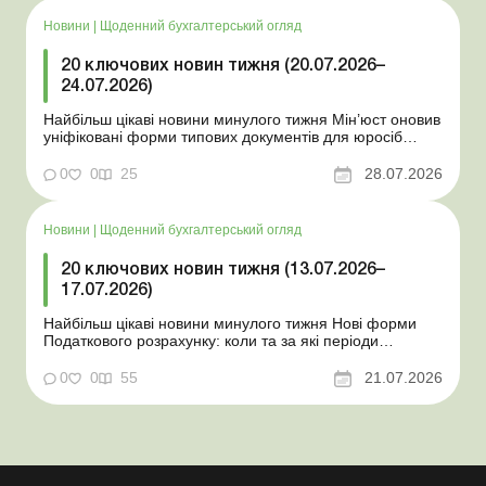
Новини
|
Щоденний бухгалтерський огляд
20 ключових новин тижня (20.07.2026–
24.07.2026)
Найбільш цікаві новини минулого тижня Мін’юст оновив
уніфіковані форми типових документів для юросіб
Мінекономіки відкликало новину про створення
координаційного центру з організації бронювання У
0
0
25
28.07.2026
працівника виявлено статус «у розшуку»: що потрібно
знати роботодавцям Закон про ВП...
Новини
|
Щоденний бухгалтерський огляд
20 ключових новин тижня (13.07.2026–
17.07.2026)
Найбільш цікаві новини минулого тижня Нові форми
Податкового розрахунку: коли та за які періоди
звітувати Порядок оформлення та переоформлення
відстрочки від призову під час мобілізації удосконалено
0
0
55
21.07.2026
Кабмін утворив Координаційний центр з організації
бронювання військовозобов’язаних Верховна ...