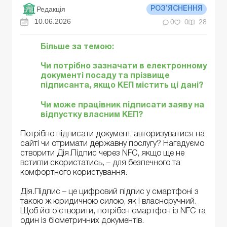
Редакція
РОЗ’ЯСНЕННЯ
10.06.2026
0
0
28
Більше за темою:
Чи потрібно зазначати в електронному
документі посаду та прізвище
підписанта, якщо КЕП містить ці дані?
Чи може працівник підписати заяву на
відпустку власним КЕП?
Потрібно підписати документ, авторизуватися на
сайті чи отримати державну послугу? Нагадуємо
створити Дія.Підпис через NFC, якщо ще не
встигли скористатись, – для безпечного та
комфортного користування.
Дія.Підпис – це цифровий підпис у смартфоні з
такою ж юридичною силою, як і власноручний.
Щоб його створити, потрібен смартфон із NFC та
один із біометричних документів.