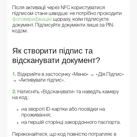
Після активації через NFC користуватися
підписом стане швидше: не потрібно проходити
фотоверифікацію
щоразу, коли підписуєте
документ. Підписуйте документи лише за PIN-
кодом.
Як створити підпис та
відсканувати документ?
1.
Відкрийте в застосунку «Меню» → «Дія.Підпис»
→ «Активувати підпис».
2.
Натисніть «Відсканувати» та наведіть камеру
на код:
на звороті ID-картки або посвідки на
проживання;
на першій сторінці закордонного паспорта.
Переконайтеся, що код повністю потрапляє в