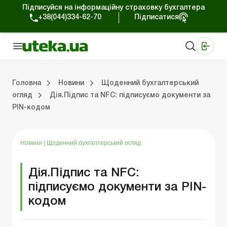
Підписуйся на інформаційну страховку бухгалтера
+38(044)334-62-70
Підписатися
Медичні КНП
Online видання «Баланс»
Online видання «Баланс-Агро»
Online бібліотека «Баланс»
Портал Баланс-Бюджет
Сервіси Баланс-Бюджет
Свiт позитива
Робота з приватними підприємцями
Господарські операції
Юридичні консультації
Спецвипуски для комерційних підприємств
Блог редакції Uteka-Комерція
Зо
Об
Сх
Головна
Новини
Щоденний бухгалтерський
огляд
Дія.Підпис та NFC: підписуємо документи за
PIN-кодом
дприємцями
ації
риємств
Зовнішньоекономічна діяльність
Облік, податки та звiтнiсть
Схеми бухгалтерських проводок
Школа бухгалтера: просто про облік
Фінансовий аудит
Приватний підприєме
Інструкції для роботи
Новини
|
Щоденний бухгалтерський огляд
Дія.Підпис та NFC:
підписуємо документи за PIN-
кодом