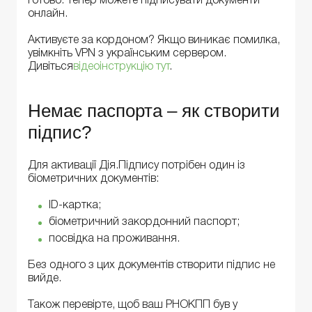
Готово. Тепер можете підписувати документи
онлайн.
Активуєте за кордоном? Якщо виникає помилка,
увімкніть VPN з українським сервером.
Дивіться
відеоінструкцію тут
.
Немає паспорта – як створити
підпис?
Для активації Дія.Підпису потрібен один із
біометричних документів:
ID-картка;
біометричний закордонний паспорт;
посвідка на проживання.
Без одного з цих документів створити підпис не
вийде.
Також перевірте, щоб ваш РНОКПП був у