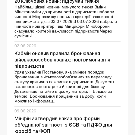
20 ключових новин: підсумки тижня
Найбільш цікаві новини минулого тижня Зміни
Мінекономіки до критичності підприємств набрали
чинності Мінрозвитку оновило критерії важливості
підприємств: діє з 03.07.2026 З 03.07.2026 набрали
чинності нові критерії від Мінцифри Міноборони
скасувало критерії важливості підприємств Через
сумісникі...
02.06.2026
Кабмін оновив правила бронювання
військовозобов’язаних: нові вимоги для
підприємств
Уряд ухвалив Постанову, яка змінює порядок
бронювання військовозобов’язаних та перегляду
статусу критично важливих підприємств. Документ
встановлює нові строки й критерії для бізнесу.
Детальніше читайте в цьому матеріалі. Більше за
темою: Бронювання працівників за добу: коли
можливо Інформац...
09.06.2026
Мінфін затвердив наказ про форми
об'єднаної звітності з ЄСВ та ПДФО для
юросіб та ФОП