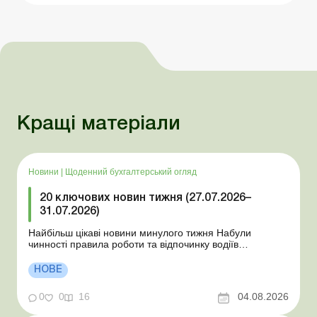
Кращі матеріали
Новини
|
Щоденний бухгалтерський огляд
20 ключових новин тижня (27.07.2026–
31.07.2026)
Найбільш цікаві новини минулого тижня Набули
чинності правила роботи та відпочинку водіїв
Президент підписав закони про мобілізацію та воєнний
стан Для сільгосппідприємств і ФОП запроваджено нові
НОВЕ
одноразові статистичні форми З 2 серпня змінюється
порядок зарахування окремих періодів роботи до стр...
0
0
16
04.08.2026