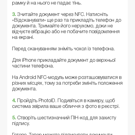
рамку й на нього не падає тінь.
3.
Зчитайте документ через NFC. Натисніть
«Відсканувати» ще раз та прикладіть телефон до
документа. Тримайте його нерухомо, доки не
відчуєте вібрацію або не побачите повідомлення
на екрані.
Перед скануванням зніміть чохол із телефона.
Для iPhone прикладайте документ до верхньої
частини телефона.
На Android NFC-модуль може розташовуватися в
різних місцях, тому за потреби змініть положення
документа.
4.
Пройдіть PhotoID. Подивіться в камеру, щоб
система звірила ваше обличчя з фото в реєстрі.
5.
Створіть шестизначний ПІН-код для захисту
підпису.