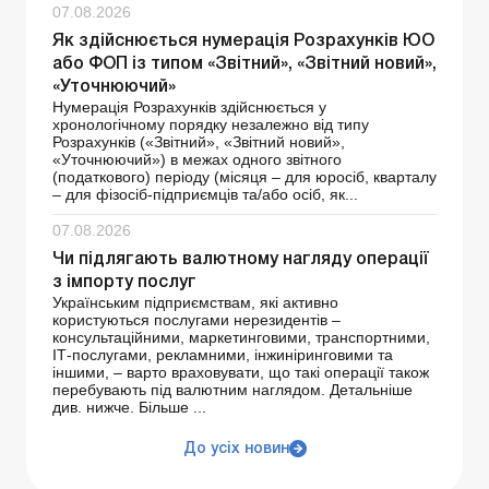
07.08.2026
Як здійснюється нумерація Розрахунків ЮО
або ФОП із типом «Звітний», «Звітний новий»,
«Уточнюючий»
Нумерація Розрахунків здійснюється у
хронологічному порядку незалежно від типу
Розрахунків («Звітний», «Звітний новий»,
«Уточнюючий») в межах одного звітного
(податкового) періоду (місяця – для юросіб, кварталу
– для фізосіб-підприємців та/або осіб, як...
07.08.2026
Чи підлягають валютному нагляду операції
з імпорту послуг
Українським підприємствам, які активно
користуються послугами нерезидентів –
консультаційними, маркетинговими, транспортними,
ІТ-послугами, рекламними, інжиніринговими та
іншими, – варто враховувати, що такі операції також
перебувають під валютним наглядом. Детальніше
див. нижче. Більше ...
До усіх новин