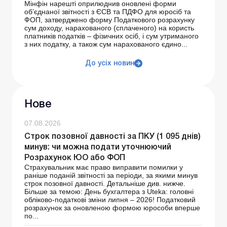
Мінфін нарешті оприлюднив оновлені форми
об’єднаної звітності з ЄСВ та ПДФО для юросіб та
ФОП, затверджено форму Податкового розрахунку
сум доходу, нарахованого (сплаченого) на користь
платників податків – фізичних осіб, і сум утриманого
з них податку, а також сум нарахованого єдино...
До усіх новин
Нове
07.08.2026
Строк позовної давності за ПКУ (1 095 днів)
минув: чи можна подати уточнюючий
Розрахунок ЮО або ФОП
Страхувальник має право виправити помилки у
раніше поданій звітності за періоди, за якими минув
строк позовної давності. Детальніше див. нижче.
Більше за темою: День бухгалтера з Uteka: головні
обліково-податкові зміни липня – 2026! Податковий
розрахунок за оновленою формою юрособи вперше
по...