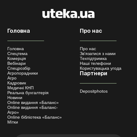
Головна
Про нас
Головна
Про нас
Спецтема
Зв'язатися з нами
Комерція
Техпідтримка
Вебінари
Наші телефони
Спецрозбір
Користувацька угода
Агропорадники
Партнери
Агро
Кадровик
Медичні КНП
Depositphotos
Реальна бухгалтерія
Новини
Online видання «Баланс»
Online видання «Баланс-
Агро»
Online бібліотека «Баланс»
Мітки