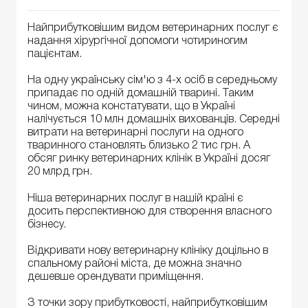
Найприбутковішим видом ветеринарних послуг є
надання хірургічної допомоги чотириногим
пацієнтам.
На одну українську сім'ю з 4-х осіб в середньому
припадає по одній домашній тварині. Таким
чином, можна констатувати, що в Україні
налічується 10 млн домашніх вихованців. Середні
витрати на ветеринарні послуги на одного
тваринного становлять близько 2 тис грн. А
обсяг ринку ветеринарних клінік в Україні досяг
20 млрд грн.
Ніша ветеринарних послуг в нашій країні є
досить перспективною для створення власного
бізнесу.
Відкривати нову ветеринарну клініку доцільно в
спальному районі міста, де можна значно
дешевше орендувати приміщення.
З точки зору прибутковості, найприбутковішим