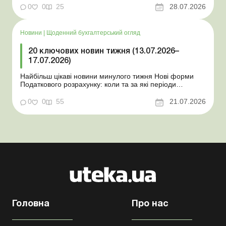
координаційного центру з організації бронювання У
0
0
25
28.07.2026
працівника виявлено статус «у розшуку»: що потрібно
знати роботодавцям Закон про ВП...
Новини
|
Щоденний бухгалтерський огляд
20 ключових новин тижня (13.07.2026–
17.07.2026)
Найбільш цікаві новини минулого тижня Нові форми
Податкового розрахунку: коли та за які періоди
звітувати Порядок оформлення та переоформлення
відстрочки від призову під час мобілізації удосконалено
0
0
55
21.07.2026
Кабмін утворив Координаційний центр з організації
бронювання військовозобов’язаних Верховна ...
Головна
Про нас