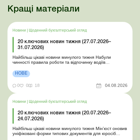
Кращі матеріали
Новини
|
Щоденний бухгалтерський огляд
20 ключових новин тижня (27.07.2026–
31.07.2026)
Найбільш цікаві новини минулого тижня Набули
чинності правила роботи та відпочинку водіїв
Президент підписав закони про мобілізацію та воєнний
стан Для сільгосппідприємств і ФОП запроваджено нові
НОВЕ
одноразові статистичні форми З 2 серпня змінюється
порядок зарахування окремих періодів роботи до стр...
0
0
18
04.08.2026
Новини
|
Щоденний бухгалтерський огляд
20 ключових новин тижня (20.07.2026–
24.07.2026)
Найбільш цікаві новини минулого тижня Мін’юст оновив
уніфіковані форми типових документів для юросіб
Мінекономіки відкликало новину про створення