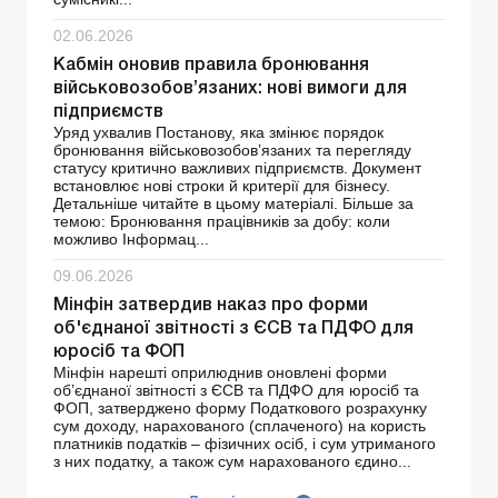
02.06.2026
Кабмін оновив правила бронювання
військовозобов’язаних: нові вимоги для
підприємств
Уряд ухвалив Постанову, яка змінює порядок
бронювання військовозобов’язаних та перегляду
статусу критично важливих підприємств. Документ
встановлює нові строки й критерії для бізнесу.
Детальніше читайте в цьому матеріалі. Більше за
темою: Бронювання працівників за добу: коли
можливо Інформац...
09.06.2026
Мінфін затвердив наказ про форми
об'єднаної звітності з ЄСВ та ПДФО для
юросіб та ФОП
Мінфін нарешті оприлюднив оновлені форми
об’єднаної звітності з ЄСВ та ПДФО для юросіб та
ФОП, затверджено форму Податкового розрахунку
сум доходу, нарахованого (сплаченого) на користь
платників податків – фізичних осіб, і сум утриманого
з них податку, а також сум нарахованого єдино...