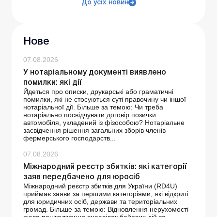
До усіх новин
Нове
07.08.2026
У нотаріальному документі виявлено
помилки: які дії
Йдеться про описки, друкарські або граматичні
помилки, які не стосуються суті правочину чи іншої
нотаріальної дії. Більше за темою: Чи треба
нотаріально посвідчувати договір позички
автомобіля, укладений із фізособою? Нотаріальне
засвідчення рішення загальних зборів членів
фермерського господарств...
07.08.2026
Міжнародний реєстр збитків: які категорії
заяв передбачено для юросіб
Міжнародний реєстр збитків для України (RD4U)
приймає заяви за першими категоріями, які відкриті
для юридичних осіб, держави та територіальних
громад. Більше за темою: Відновлення нерухомості
після пошкодження внаслідок бойових дій за