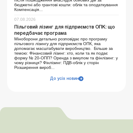
бюджетні або грантові кошти: облік та оподаткування
Компенсація...
07.08.2026
Пільговий лізинг для підприємств ОПК: що
передбачає програма
Міноборони детально розповідає про програму
пільгового лізингу для підприємств ОПК, яка
допомагає масштабувати виробництво. Більше за
темою: Фінансовий лізинг: хто, коли та як подає
форму № 20-ОПП? Оренда з викупом та фінлізинг: у
чому різниця? Фінлізинг: ПДВ-облік у сторін
Розширення вироб...
До усіх новин