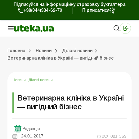
Підписуйся на інформаційну страховку бухгалтера
+38(044)334-62-70
Підписатися
Медичні КНП
Online видання «Баланс»
Online видання «Баланс-Агро»
Online бібліотека «Баланс»
Портал Баланс-Бюджет
Сервіси Баланс-Бюджет
Свiт позитива
Робота з приватними підприємцями
Господарські операції
Юридичні консультації
Спецвипуски для комерційних підприємств
Блог редакції Uteka-Комерція
Зо
Об
Сх
Головна
Новини
Ділові новини
Ветеринарна клініка в Україні — вигідний бізнес
дприємцями
ації
риємств
Зовнішньоекономічна діяльність
Облік, податки та звiтнiсть
Схеми бухгалтерських проводок
Школа бухгалтера: просто про облік
Фінансовий аудит
Приватний підприєме
Інструкції для роботи
Новини
|
Ділові новини
Ветеринарна клініка в Україні
— вигідний бізнес
Редакція
24.01.2017
0
0
359