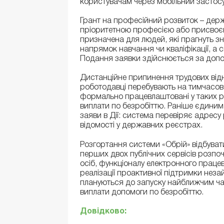
користувачам через мобільний застосу
Грант на професійний розвиток – дер
пріоритетною професією або присвоєнн
призначена для людей, які прагнуть з
напрямок навчання чи кваліфікації, а 
Подання заявки здійснюється за допо
Дистанційне припинення трудових відно
роботодавці перебувають на тимчасово 
формально працевлаштовані у таких ро
виплати по безробіттю. Раніше єдиним
заяви в Дії: система перевіряє адресу
відомості у державних реєстрах.
Розгортання системи «Обрій» відбуват
перших двох публічних сервісів розп
осіб, функціоналу електронного працев
реалізації проактивної підтримки незай
плануються до запуску найближчим ча
виплати допомоги по безробіттю.
Довідково: