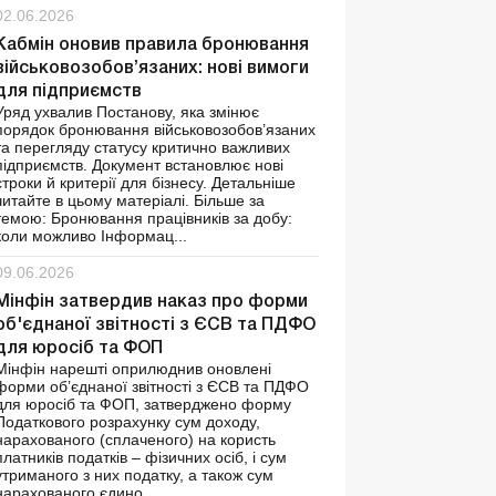
02.06.2026
Кабмін оновив правила бронювання
військовозобов’язаних: нові вимоги
для підприємств
Уряд ухвалив Постанову, яка змінює
порядок бронювання військовозобов’язаних
та перегляду статусу критично важливих
підприємств. Документ встановлює нові
строки й критерії для бізнесу. Детальніше
читайте в цьому матеріалі. Більше за
темою: Бронювання працівників за добу:
коли можливо Інформац...
09.06.2026
Мінфін затвердив наказ про форми
об'єднаної звітності з ЄСВ та ПДФО
для юросіб та ФОП
Мінфін нарешті оприлюднив оновлені
форми об’єднаної звітності з ЄСВ та ПДФО
для юросіб та ФОП, затверджено форму
Податкового розрахунку сум доходу,
нарахованого (сплаченого) на користь
платників податків – фізичних осіб, і сум
утриманого з них податку, а також сум
нарахованого єдино...