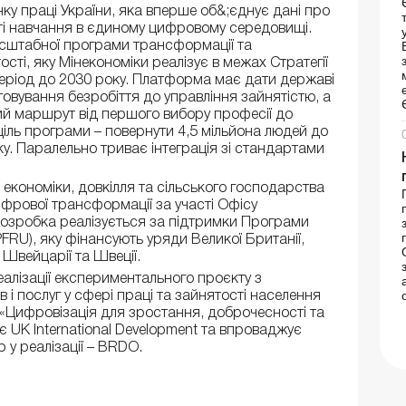
ку праці України, яка вперше об&;єднує дані про
сті навчання в єдиному цифровому середовищі.
сштабної програми трансформації та
ості, яку Мінекономіки реалізує в межах Стратегії
період до 2030 року. Платформа має дати державі
говування безробіття до управління зайнятістю, а
ий маршрут від першого вибору професії до
ціль програми – повернути 4,5 мільйона людей до
ку. Паралельно триває інтеграція зі стандартами
економіки, довкілля та сільського господарства
ифрової трансформації за участі Офісу
озробка реалізується за підтримки Програми
PFRU), яку фінансують уряди Великої Британії,
, Швейцарії та Швеції.
лізації експериментального проєкту з
ів і послуг у сфері праці та зайнятості населення
«Цифровізація для зростання, доброчесності та
є UK International Development та впроваджує
 у реалізації – BRDO.