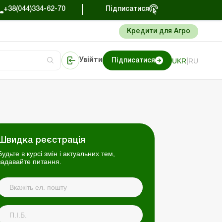
+38(044)334-62-70
Підписатися
Кредити для Агро
|
UKR
RU
Увійти
Підписатися
сто про облік
Портал Баланс-Бюджет
Швидка реєстрація
Будьте в курсі змін і актуальних тем,
задавайте питання.