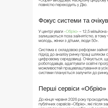
«Обрій» вибудовує наскрізну цифрову 
повністю переходить у Дію.
Фокус системи та очіку
У центрі уваги
«Обрію»
– 12,5 мільйона 
залишаються поза зайнятістю, в тому ч
молодь, жінки з дітьми, люди 50+.
Система є складовою реформи зайнят
підхід до аналізу ринку праці шляхом 
цифровому середовищі. Очікується, щ
роботодавців, адаптувати освітні прог
можливостей працевлаштування в усіх 
системи планується залучити до ринку
Перші сервіси «Обрію»
До кінця червня 2026 року проходити
публічних сервісів «Обрію», які після 