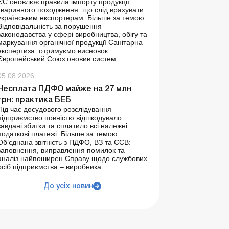
ЄС оновлює правила імпорту продукції
тваринного походження: що слід врахувати
українським експортерам. Більше за темою:
Відповідальність за порушення
законодавства у сфері виробництва, обігу та
маркування органічної продукції Санітарна
експертиза: отримуємо висновок
Європейський Союз оновив систем...
05.08.2026
Несплата ПДФО майже на 27 млн
грн: практика БЕБ
Під час досудового розслідування
підприємство повністю відшкодувало
завдані збитки та сплатило всі належні
податкові платежі. Більше за темою:
Об’єднана звітність з ПДФО, ВЗ та ЄСВ:
заповнення, виправлення помилок та
аналіз найпоширен Справу щодо службових
осіб підприємства – виробника ...
До усіх новин