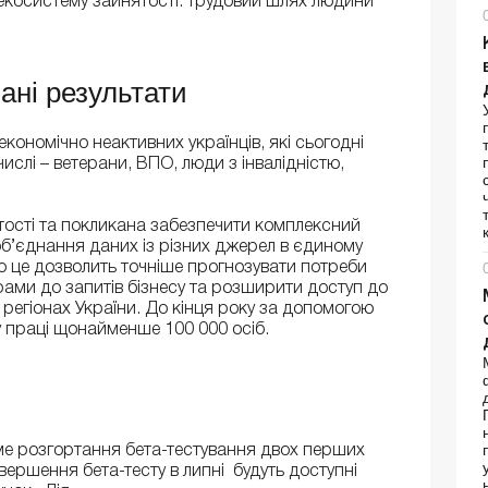
екосистему зайнятості: трудовий шлях людини
вані результати
економічно неактивних українців, які сьогодні
ислі – ветерани, ВПО, люди з інвалідністю,
ості та покликана забезпечити комплексний
об’єднання даних із різних джерел в єдиному
о це дозволить точніше прогнозувати потреби
рами до запитів бізнесу та розширити доступ до
регіонах України. До кінця року за допомогою
 праці щонайменше 100 000 осіб.
ме розгортання бета-тестування двох перших
завершення бета-тесту в липні будуть доступні