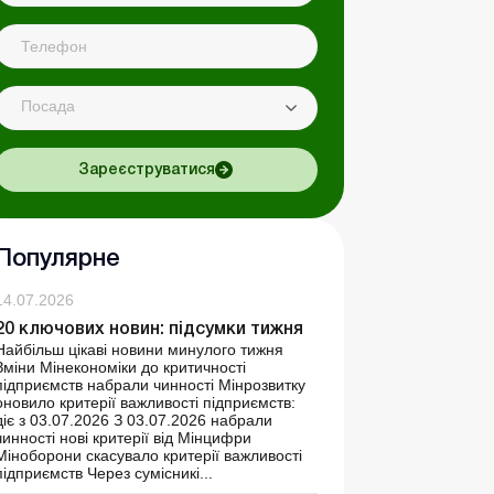
Посада
Зареєструватися
Популярне
14.07.2026
20 ключових новин: підсумки тижня
Найбільш цікаві новини минулого тижня
Зміни Мінекономіки до критичності
підприємств набрали чинності Мінрозвитку
оновило критерії важливості підприємств:
діє з 03.07.2026 З 03.07.2026 набрали
чинності нові критерії від Мінцифри
Міноборони скасувало критерії важливості
підприємств Через сумісникі...