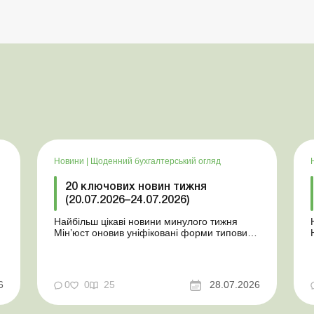
Новини
|
Щоденний бухгалтерський огляд
20 ключових новин тижня
(20.07.2026–24.07.2026)
Найбільш цікаві новини минулого тижня
Мін’юст оновив уніфіковані форми типових
документів для юросіб Мінекономіки
т
відкликало новину про створення
координаційного центру з організації
бронювання У працівника виявлено статус
у
6
0
0
25
28.07.2026
«у розшуку»: що потрібно знати
роботодавцям Закон про ВП...