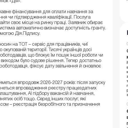
нок «Дія».
жавне фінансування для оплати навчання за
я чи підтвердження кваліфікації. Послуга
найти своє місце на ринку праці. Заявник обирає
система автоматично визначає доступність гранту.
могою Дія.Підпису.
син на ТОТ – сервіс для працівників, чиї
окупованій території. Тисячі українців досі
ботодавців, що блокує їм пошук іншої роботи чи
 виходом було судове рішення. Тепер достатньо
 роботодавця, фіксує дату звільнення й оновлює
иметься впродовж 2026-2027 років: після запуску
очнеться впровадження реєстру працездатних
лаштування, AI підбору вакансій й навчання,
нятих осіб тощо. Серед інших послуг, які
сом – реєстрація безробітного та призначення