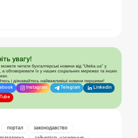
іть увагу!
 можете читати бухгалтерські новини від “Uteka.ua” у
, а обговорювати їх у наших соціальних мережах та інших
мах.
тесь і дізнавайтесь найважливіші новини першими!
ebook
Instagram
Telegram
Linkedin
Tube
портал
законодавство
підготовка
зайнятість населення