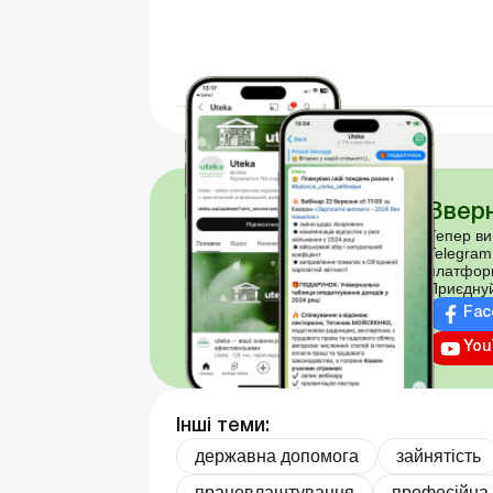
Зверн
Тепер ви
Telegram
платфор
Приєднуй
Fac
You
Інші теми:
державна допомога
зайнятість
працевлаштування
професійна 