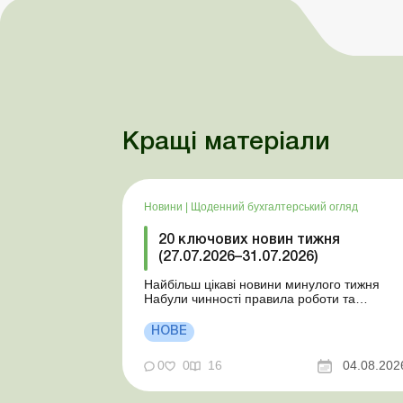
Кращі матеріали
Новини
|
Щоденний бухгалтерський огляд
20 ключових новин тижня
(27.07.2026–31.07.2026)
Найбільш цікаві новини минулого тижня
Набули чинності правила роботи та
відпочинку водіїв Президент підписав
закони про мобілізацію та воєнний стан Для
НОВЕ
сільгосппідприємств і ФОП запроваджено
нові одноразові статистичні форми З 2
0
0
16
04.08.202
серпня змінюється порядок зарахування
окремих періодів роботи до стр...