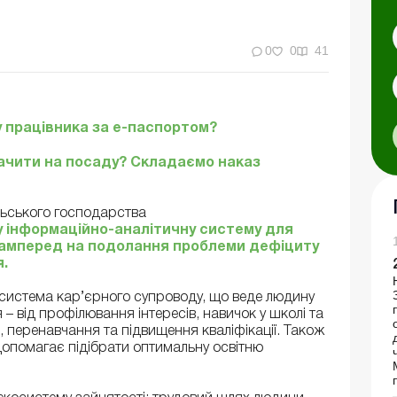
0
0
41
 працівника за е-паспортом?
начити на посаду? Складаємо наказ
ільського господарства
ну інформаційно-аналітичну систему для
самперед на подолання проблеми дефіциту
я.
система кар’єрного супроводу, що веде людину
 від профілювання інтересів, навичок у школі та
 перенавчання та підвищення кваліфікації. Також
 допомагає підібрати оптимальну освітню