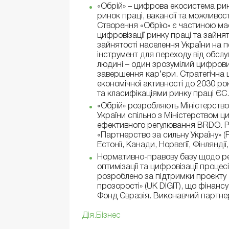
«Обрій» – цифрова екосистема рин
ринок праці, вакансії та можливо
Створення «Обрію» є частиною ма
цифровізації ринку праці та зайнят
зайнятості населення України на 
інструмент для переходу від обслу
людині – один зрозумілий цифров
завершення кар’єри. Стратегічна 
економічної активності до 2030 ро
та класифікаціями ринку праці ЄС.
«Обрій» розробляють Міністерство 
України спільно з Міністерством ц
ефективного регулювання BRDO. Р
«Партнерство за сильну Україну» (
Естонії, Канади, Норвегії, Фінляндії
Нормативно-правову базу щодо реа
оптимізації та цифровізації процес
розроблено за підтримки проєкту 
прозорості» (UK DIGIT), що фінансу
Фонд Євразія. Виконавчий партнер
Дія.Бізнес