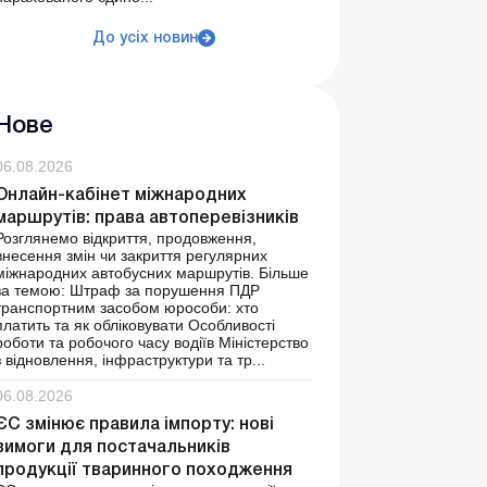
До усіх новин
Нове
06.08.2026
Онлайн-кабінет міжнародних
маршрутів: права автоперевізників
Розглянемо відкриття, продовження,
внесення змін чи закриття регулярних
міжнародних автобусних маршрутів. Більше
за темою: Штраф за порушення ПДР
транспортним засобом юрособи: хто
платить та як обліковувати Особливості
роботи та робочого часу водіїв Міністерство
з відновлення, інфраструктури та тр...
06.08.2026
ЄС змінює правила імпорту: нові
вимоги для постачальників
продукції тваринного походження