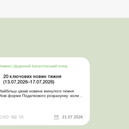
Новини
|
Щоденний бухгалтерський огляд
20 ключових новин тижня
(13.07.2026–17.07.2026)
Найбільш цікаві новини минулого тижня
Нові форми Податкового розрахунку: коли
а за які періоди звітувати Порядок
оформлення та переоформлення
відстрочки від призову під час мобілізації
досконалено Кабмін утворив
0
0
55
21.07.2026
Координаційний центр з організації
бронювання військовозобов’язаних
Верховна ...