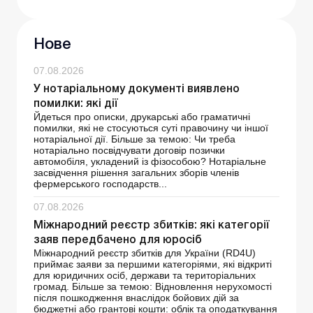
Нове
07.08.2026
У нотаріальному документі виявлено
помилки: які дії
Йдеться про описки, друкарські або граматичні
помилки, які не стосуються суті правочину чи іншої
нотаріальної дії. Більше за темою: Чи треба
нотаріально посвідчувати договір позички
автомобіля, укладений із фізособою? Нотаріальне
засвідчення рішення загальних зборів членів
фермерського господарств...
07.08.2026
Міжнародний реєстр збитків: які категорії
заяв передбачено для юросіб
Міжнародний реєстр збитків для України (RD4U)
приймає заяви за першими категоріями, які відкриті
для юридичних осіб, держави та територіальних
громад. Більше за темою: Відновлення нерухомості
після пошкодження внаслідок бойових дій за
бюджетні або грантові кошти: облік та оподаткування