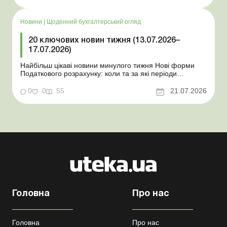
працівника виявлено статус «у розшуку»: що потрібно
знати роботодавцям Закон про ВП...
Новини
|
Щоденний бухгалтерський огляд
20 ключових новин тижня (13.07.2026–
17.07.2026)
Найбільш цікаві новини минулого тижня Нові форми
Податкового розрахунку: коли та за які періоди
звітувати Порядок оформлення та переоформлення
відстрочки від призову під час мобілізації удосконалено
0
0
55
21.07.2026
Кабмін утворив Координаційний центр з організації
бронювання військовозобов’язаних Верховна ...
Головна
Про нас
Головна
Про нас