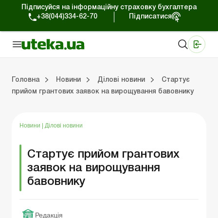
Підписуйся на інформаційну страховку бухгалтера
+38(044)334-62-70
Підписатися
Медичні КНП
Online видання «Баланс»
Online видання «Баланс-Агро»
Online бібліотека «Баланс»
Портал Баланс-Бюджет
Сервіси Баланс-Бюджет
Свiт позитива
Робота з приватними підприємцями
Господарські операції
Юридичні консультації
Спецвипуски для комерційних підприємств
Блог редакції Uteka-Комерція
Зо
Об
Сх
Головна
Новини
Ділові новини
Стартує
прийом грантових заявок на вирощування бавовнику
дприємцями
ації
риємств
Зовнішньоекономічна діяльність
Облік, податки та звiтнiсть
Схеми бухгалтерських проводок
Школа бухгалтера: просто про облік
Фінансовий аудит
Приватний підприєме
Інструкції для роботи
Новини
|
Ділові новини
Стартує прийом грантових
заявок на вирощування
бавовнику
Редакція