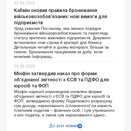
02.06.2026
Кабмін оновив правила бронювання
військовозобов’язаних: нові вимоги для
підприємств
Уряд ухвалив Постанову, яка змінює порядок
бронювання військовозобов’язаних та перегляду
статусу критично важливих підприємств. Документ
встановлює нові строки й критерії для бізнесу.
Детальніше читайте в цьому матеріалі. Більше за
темою: Бронювання працівників за добу: коли
можливо Інформац...
09.06.2026
Мінфін затвердив наказ про форми
об'єднаної звітності з ЄСВ та ПДФО для
юросіб та ФОП
Мінфін нарешті оприлюднив оновлені форми
об’єднаної звітності з ЄСВ та ПДФО для юросіб та
ФОП, затверджено форму Податкового розрахунку
сум доходу, нарахованого (сплаченого) на користь
платників податків – фізичних осіб, і сум утриманого
з них податку, а також сум нарахованого єдино...
До усіх новин