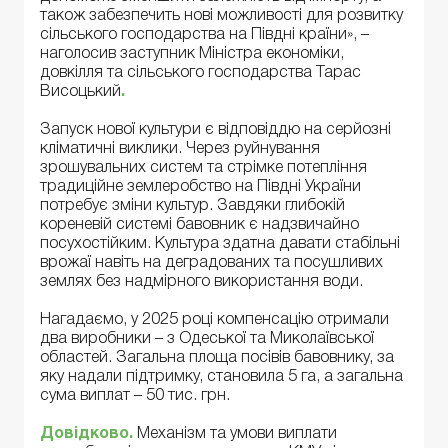
також забезпечить нові можливості для розвитку
сільського господарства на Півдні країни», –
наголосив заступник Міністра економіки,
довкілля та сільського господарства Тарас
Висоцький
.
Запуск нової культури є відповіддю на серйозні
кліматичні виклики. Через руйнування
зрошувальних систем та стрімке потепління
традиційне землеробство на Півдні України
потребує зміни культур. Завдяки глибокій
кореневій системі бавовник є надзвичайно
посухостійким. Культура здатна давати стабільні
врожаї навіть на деградованих та посушливих
землях без надмірного використання води.
Нагадаємо, у 2025 році компенсацію отримали
два виробники – з Одеської та Миколаївської
областей. Загальна площа посівів бавовнику, за
яку надали підтримку, становила 5 га, а загальна
сума виплат – 50 тис. грн.
Довідково
.
Механізм та умови виплати