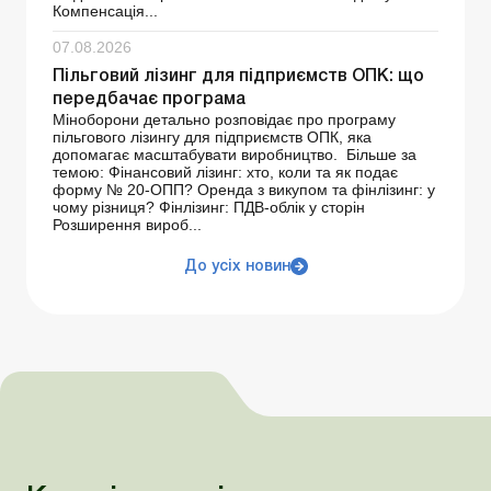
Компенсація...
07.08.2026
Пільговий лізинг для підприємств ОПК: що
передбачає програма
Міноборони детально розповідає про програму
пільгового лізингу для підприємств ОПК, яка
допомагає масштабувати виробництво. Більше за
темою: Фінансовий лізинг: хто, коли та як подає
форму № 20-ОПП? Оренда з викупом та фінлізинг: у
чому різниця? Фінлізинг: ПДВ-облік у сторін
Розширення вироб...
До усіх новин