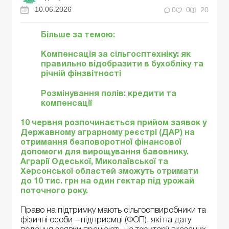
10.06.2026
0
0
20
Більше за темою:
Компенсація за сільгосптехніку: як
правильно відобразити в бухобліку та
річній фінзвітності
Розмінування полів: кредити та
компенсації
10 червня розпочинається прийом заявок у
Державному аграрному реєстрі (
ДАР
) на
отримання безповоротної фінансової
допомоги для вирощування бавовнику.
Аграрії Одеської, Миколаївської та
Херсонської областей зможуть отримати
до 10 тис. грн на один гектар під урожай
поточного року.
Право на підтримку мають сільгоспвиробники та
фізичні особи – підприємці (ФОП), які на дату