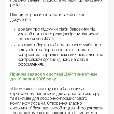
подання заявки працюють на території вказаних
регіонів.
Підприємці повинні надати такий пакет
документів:
довідку про підсумки сівби бавовнику під
урожай поточного року (завірену підписом
юрособи або ФОП);
довідку з Державної податкової служби про
відсутність заборгованості з платежів,
контроль за справлянням яких покладено на
контролюючі органи (дійсну на дату її
оформлення).
Прийом заявок у системі ДАР триватиме
до 10 липня 2026 року.
«Промислове вирощування бавовнику є
стратегічним напрямом для аграрного сектору,
та важливе для оборонно-промислового
комплексу України. Створення власної
сировинної бази для виробництва нітроцелюлози
допоможе зменшити залежність від імпорту, а