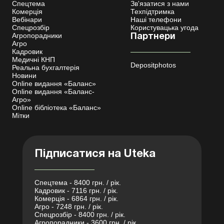
Спецтема
Зв'язатися з нами
Комерція
Техпідтримка
Вебінари
Наші телефони
Спецрозбір
Користувацька угода
Агропорадники
Партнери
Агро
Кадровик
Медичні КНП
Depositphotos
Реальна бухгалтерія
Новини
Online видання «Баланс»
Online видання «Баланс-
Агро»
Online бібліотека «Баланс»
Мітки
Підписатися на Uteka
Спецтема - 8400 грн. / рік.
Кадровик - 7116 грн. / рік.
Комерція - 6864 грн. / рік.
Агро - 7248 грн. / рік.
Спецрозбір - 8400 грн. / рік.
Агропорадники - 3600 грн. / рік.