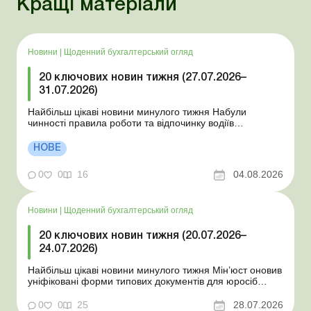
Кращі матеріали
Новини
|
Щоденний бухгалтерський огляд
20 ключових новин тижня (27.07.2026–
31.07.2026)
Найбільш цікаві новини минулого тижня Набули
чинності правила роботи та відпочинку водіїв
Президент підписав закони про мобілізацію та воєнний
стан Для сільгосппідприємств і ФОП запроваджено нові
НОВЕ
одноразові статистичні форми З 2 серпня змінюється
порядок зарахування окремих періодів роботи до стр...
0
0
16
04.08.2026
Новини
|
Щоденний бухгалтерський огляд
20 ключових новин тижня (20.07.2026–
24.07.2026)
Найбільш цікаві новини минулого тижня Мін’юст оновив
уніфіковані форми типових документів для юросіб
Мінекономіки відкликало новину про створення
координаційного центру з організації бронювання У
0
0
25
28.07.2026