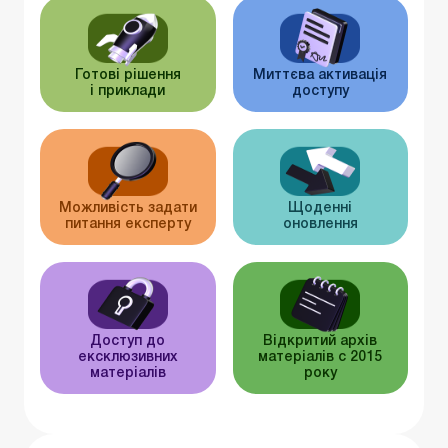
Готові рішення
Миттєва активація
і приклади
доступу
Можливість задати
Щоденні
питання експерту
оновлення
Доступ до
Відкритий архів
ексклюзивних
матеріалів c 2015
матеріалів
року