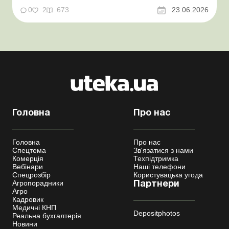
про податкові ризики, надамо аргументи та
нормативне обґрунтування. Проблемні витрати:
0
2
673
23.06.2026
податкові ризики та судова практика Здавалось би, у
цьому питанні неоднозначності бути не може. Однак,
як свідчить судова пр...
Головна
Про нас
Головна
Про нас
Спецтема
Зв'язатися з нами
Комерція
Техпідтримка
Вебінари
Наші телефони
Спецрозбір
Користувацька угода
Агропорадники
Партнери
Агро
Кадровик
Медичні КНП
Depositphotos
Реальна бухгалтерія
Новини