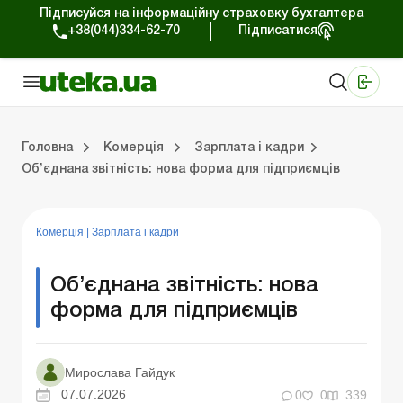
Підписуйся на інформаційну страховку бухгалтера
+38(044)334-62-70
Підписатися
Медичні КНП
Online видання «Баланс»
Online видання «Баланс-Агро»
Online бібліотека «Баланс»
Портал Баланс-Бюджет
Сервіси Баланс-Бюджет
Свiт позитива
Робота з приватними підприємцями
Господарські операції
Юридичні консультації
Спецвипуски для комерційних підприємств
Блог редакції Uteka-Комерція
Зо
Об
Сх
Головна
Комерція
Зарплата і кадри
Об’єднана звітність: нова форма для підприємців
дприємцями
ації
риємств
Зовнішньоекономічна діяльність
Облік, податки та звiтнiсть
Схеми бухгалтерських проводок
Школа бухгалтера: просто про облік
Фінансовий аудит
Приватний підприєме
Інструкції для роботи
Комерція
|
Зарплата і кадри
Об’єднана звітність: нова
форма для підприємців
Мирослава Гайдук
07.07.2026
0
0
339