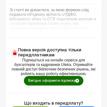
Зі статті ви дізнаєтеся, за якою формою слід
подавати об’єднану звітність з ПДФО,
військового збору та ЄСВ податковим агентам зі
статусом підприємця та/або особи, яка
провадить незалежну професійну діяльність.
Повна версія доступна тільки
передплатникам
Підпишіться на онлайн сервіси для
бухгалтерів та кадровиків Uteka. Отримайте
повний доступ бібліотеки безпечних рішень, які
роблять вашу роботу ефективнішою.
Вигідно оформити підписку
Що входить в передплату?