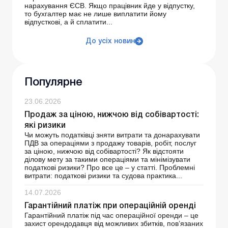
нарахування ЄСВ. Якщо працівник йде у відпустку,
то бухгалтер має не лише виплатити йому
відпусткові, а й сплатити...
До усіх новин
Популярне
23.06.2026
Продаж за ціною, нижчою від собівартості:
які ризики
Чи можуть податківці зняти витрати та донарахувати
ПДВ за операціями з продажу товарів, робіт, послуг
за ціною, нижчою від собівартості? Як відстояти
ділову мету за такими операціями та мінімізувати
податкові ризики? Про все це – у статті. Проблемні
витрати: податкові ризики та судова практика...
14.07.2026
Гарантійний платіж при операційній оренді
Гарантійний платіж під час операційної оренди – це
захист орендодавця від можливих збитків, пов’язаних