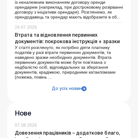
із неналежним виконанням договору оренди
орендарем (наприклад, при достроковому розірванні
договору з ініціативи орендаря). Розглянемо, як
орендодавець та орендар мають відобразити в об...
24.07.2026
Втрата та відновлення первинних
документів: покрокова інструкція + зразки
У статті розглянуто, як потрібно діяти платнику
податків у разі втрати первинних документів, та
наведено зразки необхідних документів. Втрата
первинних документів може бути пов’язана з
недбалістю осіб, відповідальних за зберігання
документів, крадіжкою, природними катаклізмами
(пожежа, повінь ...
До усіх новин
Нове
07.08.2026
Довезення працівників – додаткове благо,