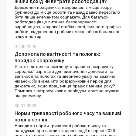
інший дохід чи витрати роботодавця?
Довезення працівників, наприклад, з місць збору
(зупинок) до місця роботи та назад давно перестало
бути лише елементом соцпакету. Для багатьох
роботодавців це питання безперервності
виробництва, кадрової стабільності, змінного графіка
роботи, віддаленості робочих місць або ж банальної
відсутності зр...
07.08.2026
Допомога по вагітності та пологах:
порядок розрахунку
У статті детально розглянуто правила розрахунку
середньої зарплати для визначення допомоги по
вагітності та пологах та звернено увагу на важливі
нюанси. Як визначити розрахунковий період для
декретних, якщо працівниця працює менше року?
Помилка з розрахунковим періодом може коштувати
підприємству ...
30.07.2026
Норми тривалості робочого часу та важливі
події в серпні
Наводимо норми тривалості робочого часу та
нагадуємо про важливі кадрові події в серпні 2026
року. Яка норма тривалості робочого часу в серпні