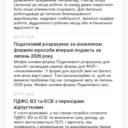
Довезення працівників, наприклад, з місць збору
(зупинок) до місця роботи та назад давно перестало
бути лише елементом соцпакету. Для багатьох
роботодавців це питання безперервності
виробництва, кадрової стабільності, змінного графіка
роботи, віддаленості робочих місць або ж банальної
відсутності зр...
09.07.2026
Податковий розрахунок за оновленою
формою юрособи вперше подають за
липень 2026 року
Мінфін оновив форму Податкового розрахунку для
юросіб і затвердив окрему форму для ФОП і
«незалежників». У формі для юросіб змін не багато,
але вони варті уваги. Тож проаналізуймо їх, щоб не
виникли проблеми під час складання звіту за липень
2026 року. Мінфін оновив форму Податкового роз...
07.07.2026
ПДФО, ВЗ та ЄСВ з перехідних
відпусткових
У статті розповімо, у які строки потрібно сплатити
ПДФО, ВЗ та ЄСВ, як визначити суму доходу, до
якого застосовується ПСП, і зарплату, яку
порівнюють з мінімальною та максимальною базою