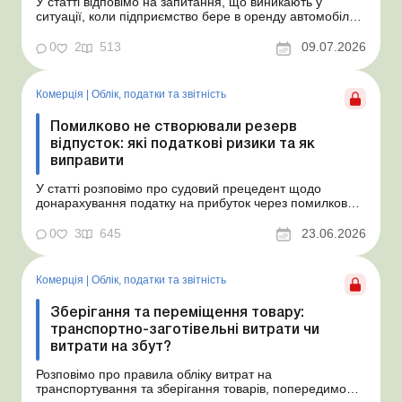
У статті відповімо на запитання, що виникають у
ситуації, коли підприємство бере в оренду автомобіль у
фізособи за договором, який починає діяти із середини
місяця. Підприємство орендує у фізособи автомобіль з
0
2
513
09.07.2026
15.07.2026. Згідно з умовами договору орендна плата
становить 4 000 грн на місяць. Виникла...
Комерція
|
Облік, податки та звiтнiсть
Помилково не створювали резерв
відпусток: які податкові ризики та як
виправити
У статті розповімо про судовий прецедент щодо
донарахування податку на прибуток через помилково
не створене забезпечення на оплату відпусток і
надамо рекомендації, як мінімізувати податкові ризики.
0
3
645
23.06.2026
Проблемні витрати: податкові ризики та судова
практика Розуміємо ваші хвилювання через помилкове
неств...
Комерція
|
Облік, податки та звiтнiсть
Зберігання та переміщення товару:
транспортно-заготівельні витрати чи
витрати на збут?
Розповімо про правила обліку витрат на
транспортування та зберігання товарів, попередимо