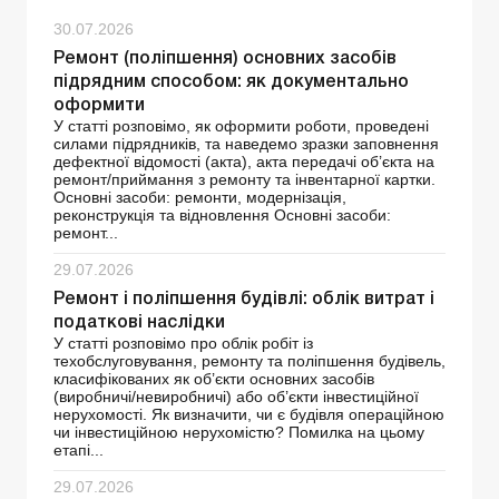
30.07.2026
Ремонт (поліпшення) основних засобів
підрядним способом: як документально
оформити
У статті розповімо, як оформити роботи, проведені
силами підрядників, та наведемо зразки заповнення
дефектної відомості (акта), акта передачі об’єкта на
ремонт/приймання з ремонту та інвентарної картки.
Основні засоби: ремонти, модернізація,
реконструкція та відновлення Основні засоби:
ремонт...
29.07.2026
Ремонт і поліпшення будівлі: облік витрат і
податкові наслідки
У статті розповімо про облік робіт із
техобслуговування, ремонту та поліпшення будівель,
класифікованих як об’єкти основних засобів
(виробничі/невиробничі) або об’єкти інвестиційної
нерухомості. Як визначити, чи є будівля операційною
чи інвестиційною нерухомістю? Помилка на цьому
етапі...
29.07.2026