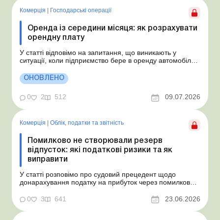
Комерція
|
Господарські операції
Оренда із середини місяця: як розрахувати
орендну плату
У статті відповімо на запитання, що виникають у
ситуації, коли підприємство бере в оренду автомобіль у
фізособи за договором, який починає діяти із середини
місяця. Підприємство орендує у фізособи автомобіль з
ОНОВЛЕНО
15.07.2026. Згідно з умовами договору орендна плата
становить 4 000 грн на місяць. Виникла...
0
2
512
09.07.2026
Комерція
|
Облік, податки та звiтнiсть
Помилково не створювали резерв
відпусток: які податкові ризики та як
виправити
У статті розповімо про судовий прецедент щодо
донарахування податку на прибуток через помилково
не створене забезпечення на оплату відпусток і
надамо рекомендації, як мінімізувати податкові ризики.
0
3
641
23.06.2026
Проблемні витрати: податкові ризики та судова
практика Розуміємо ваші хвилювання через помилкове