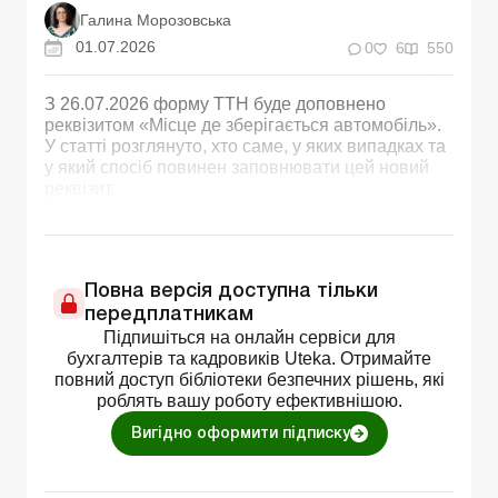
Галина Морозовська
01.07.2026
0
6
550
З 26.07.2026 форму ТТН буде доповнено
реквізитом «Місце де зберігається автомобіль».
У статті розглянуто, хто саме, у яких випадках та
у який спосіб повинен заповнювати цей новий
реквізит.
Повна версія доступна тільки
передплатникам
Підпишіться на онлайн сервіси для
бухгалтерів та кадровиків Uteka. Отримайте
повний доступ бібліотеки безпечних рішень, які
роблять вашу роботу ефективнішою.
Вигідно оформити підписку