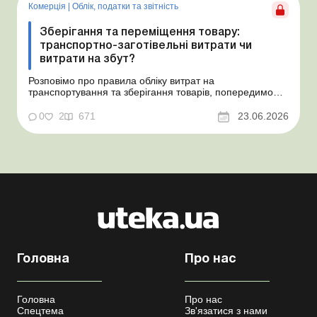
неств...
Комерція
|
Облік, податки та звiтнiсть
Зберігання та переміщення товару:
транспортно-заготівельні витрати чи
витрати на збут?
Розповімо про правила обліку витрат на
транспортування та зберігання товарів, попередимо
про податкові ризики, надамо аргументи та
нормативне обґрунтування. Проблемні витрати:
0
2
671
23.06.2026
податкові ризики та судова практика Здавалось би, у
цьому питанні неоднозначності бути не може. Однак,
як свідчить судова пр...
Головна
Про нас
Головна
Про нас
Спецтема
Зв'язатися з нами