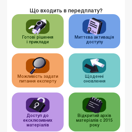
Що входить в передплату?
Готові рішення
Миттєва активація
і приклади
доступу
Можливість задати
Щоденні
питання експерту
оновлення
Доступ до
Відкритий архів
ексклюзивних
матеріалів c 2015
матеріалів
року