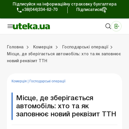
Підписуйся на інформаційну страховку бухгалтера
+38(044)334-62-70
Підписатися
Медичні КНП
Online видання «Баланс»
Online видання «Баланс-Агро»
Online бібліотека «Баланс»
Портал Баланс-Бюджет
Сервіси Баланс-Бюджет
Свiт позитива
Робота з приватними підприємцями
Господарські операції
Юридичні консультації
Спецвипуски для комерційних підприємств
Блог редакції Uteka-Комерція
Зо
Об
Сх
Головна
Комерція
Господарські операції
Місце, де зберігається автомобіль: хто та як заповнює
новий реквізит ТТН
дприємцями
ації
риємств
Зовнішньоекономічна діяльність
Облік, податки та звiтнiсть
Схеми бухгалтерських проводок
Школа бухгалтера: просто про облік
Фінансовий аудит
Приватний підприєме
Інструкції для роботи
Комерція
|
Господарські операції
Місце, де зберігається
автомобіль: хто та як
заповнює новий реквізит ТТН