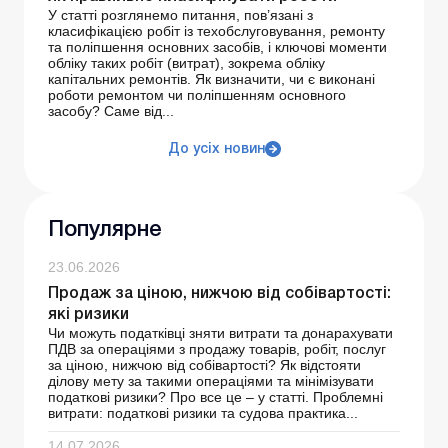
У статті розглянемо питання, пов’язані з
класифікацією робіт із техобслуговування, ремонту
та поліпшення основних засобів, і ключові моменти
обліку таких робіт (витрат), зокрема обліку
капітальних ремонтів. Як визначити, чи є виконані
роботи ремонтом чи поліпшенням основного
засобу? Саме від...
До усіх новин
Популярне
23.06.2026
Продаж за ціною, нижчою від собівартості:
які ризики
Чи можуть податківці зняти витрати та донарахувати
ПДВ за операціями з продажу товарів, робіт, послуг
за ціною, нижчою від собівартості? Як відстояти
ділову мету за такими операціями та мінімізувати
податкові ризики? Про все це – у статті. Проблемні
витрати: податкові ризики та судова практика...
14.07.2026