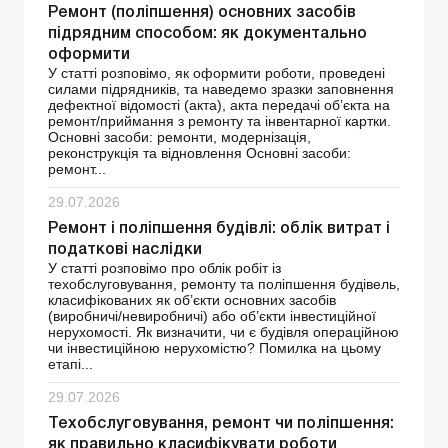
Ремонт (поліпшення) основних засобів
підрядним способом: як документально
оформити
У статті розповімо, як оформити роботи, проведені
силами підрядників, та наведемо зразки заповнення
дефектної відомості (акта), акта передачі об’єкта на
ремонт/приймання з ремонту та інвентарної картки.
Основні засоби: ремонти, модернізація,
реконструкція та відновлення Основні засоби:
ремонт...
29.07.2026
Ремонт і поліпшення будівлі: облік витрат і
податкові наслідки
У статті розповімо про облік робіт із
техобслуговування, ремонту та поліпшення будівель,
класифікованих як об’єкти основних засобів
(виробничі/невиробничі) або об’єкти інвестиційної
нерухомості. Як визначити, чи є будівля операційною
чи інвестиційною нерухомістю? Помилка на цьому
етапі...
29.07.2026
Техобслуговування, ремонт чи поліпшення:
як правильно класифікувати роботи