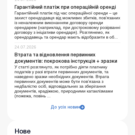
Гарантійний платіж при операційній оренді
Гарантійний платіж під час операційної оренди – це
захист орендодавця від можливих збитків, пов’язаних
із неналежним виконанням договору оренди
орендарем (наприклад, при достроковому розірванні
договору з ініціативи орендаря). Розглянемо, як
орендодавець та орендар мають відобразити в об...
24.07.2026
Втрата та відновлення первинних
документів: покрокова інструкція + зразки
У статті розглянуто, як потрібно діяти платнику
податків у разі втрати первинних документів, та
наведено зразки необхідних документів. Втрата
первинних документів може бути пов’язана з
недбалістю осіб, відповідальних за зберігання
документів, крадіжкою, природними катаклізмами
(пожежа, повінь ...
До усіх новин
Нове