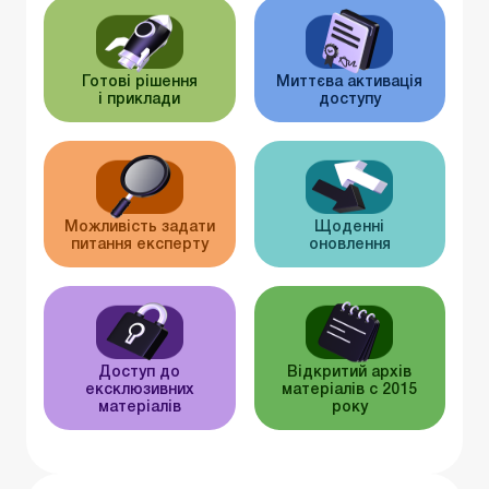
Готові рішення
Миттєва активація
і приклади
доступу
Можливість задати
Щоденні
питання експерту
оновлення
Доступ до
Відкритий архів
ексклюзивних
матеріалів c 2015
матеріалів
року