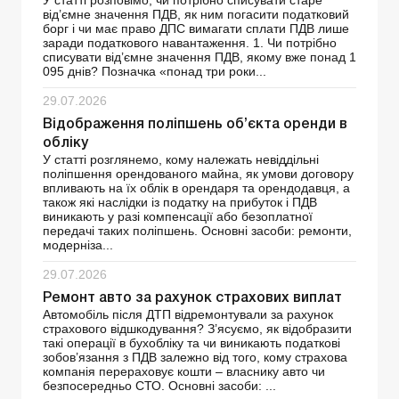
У статті розповімо, чи потрібно списувати старе
від’ємне значення ПДВ, як ним погасити податковий
борг і чи має право ДПС вимагати сплати ПДВ лише
заради податкового навантаження. 1. Чи потрібно
списувати від’ємне значення ПДВ, якому вже понад 1
095 днів? Позначка «понад три роки...
29.07.2026
Відображення поліпшень об’єкта оренди в
обліку
У статті розглянемо, кому належать невіддільні
поліпшення орендованого майна, як умови договору
впливають на їх облік в орендаря та орендодавця, а
також які наслідки із податку на прибуток і ПДВ
виникають у разі компенсації або безоплатної
передачі таких поліпшень. Основні засоби: ремонти,
модерніза...
29.07.2026
Ремонт авто за рахунок страхових виплат
Автомобіль після ДТП відремонтували за рахунок
страхового відшкодування? З’ясуємо, як відобразити
такі операції в бухобліку та чи виникають податкові
зобов’язання з ПДВ залежно від того, кому страхова
компанія перераховує кошти – власнику авто чи
безпосередньо СТО. Основні засоби: ...