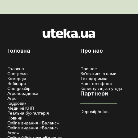
як свідчить судова пр...
Головна
Про нас
Головна
Про нас
Спецтема
Зв'язатися з нами
Комерція
Техпідтримка
Вебінари
Наші телефони
Спецрозбір
Користувацька угода
Агропорадники
Партнери
Агро
Кадровик
Медичні КНП
Depositphotos
Реальна бухгалтерія
Новини
Online видання «Баланс»
Online видання «Баланс-
Агро»
Online бібліотека «Баланс»