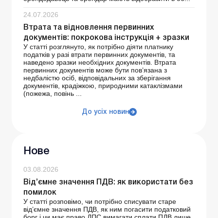
24.07.2026
Втрата та відновлення первинних
документів: покрокова інструкція + зразки
У статті розглянуто, як потрібно діяти платнику
податків у разі втрати первинних документів, та
наведено зразки необхідних документів. Втрата
первинних документів може бути пов’язана з
недбалістю осіб, відповідальних за зберігання
документів, крадіжкою, природними катаклізмами
(пожежа, повінь ...
До усіх новин
Нове
03.08.2026
Від’ємне значення ПДВ: як використати без
помилок
У статті розповімо, чи потрібно списувати старе
від’ємне значення ПДВ, як ним погасити податковий
борг і чи має право ДПС вимагати сплати ПДВ лише