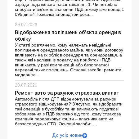
заради податкового навантаження. 1. Чи потрібно
списувати від’ємне значення ПДВ, якому вже понад 1
095 днів? Позначка «понад три роки...
29.07.2026
Відображення поліпшень об’єкта оренди в
обліку
У статті розглянемо, кому належать невіддільні
поліпшення орендованого майна, як умови договору
впливають на їх облік в орендаря та орендодавця, а
також які наслідки із податку на прибуток і ПДВ
виникають у разі компенсації або безоплатної
передачі таких поліпшень. Основні засоби: ремонти,
модерніза...
29.07.2026
Ремонт авто за рахунок страхових виплат
Автомобіль після ДТП відремонтували за рахунок
страхового відшкодування? З’ясуємо, як відобразити
такі операції в бухобліку та чи виникають податкові
зобов’язання з ПДВ залежно від того, кому страхова
компанія перераховує кошти – власнику авто чи
безпосередньо СТО. Основні засоби: ...
До усіх новин