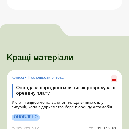
Кращі матеріали
Комерція
|
Господарські операції
Оренда із середини місяця: як розрахувати
орендну плату
У статті відповімо на запитання, що виникають у
ситуації, коли підприємство бере в оренду автомобіль у
фізособи за договором, який починає діяти із середини
місяця. Підприємство орендує у фізособи автомобіль з
ОНОВЛЕНО
15.07.2026. Згідно з умовами договору орендна плата
становить 4 000 грн на місяць. Виникла...
0
2
512
09.07.2026