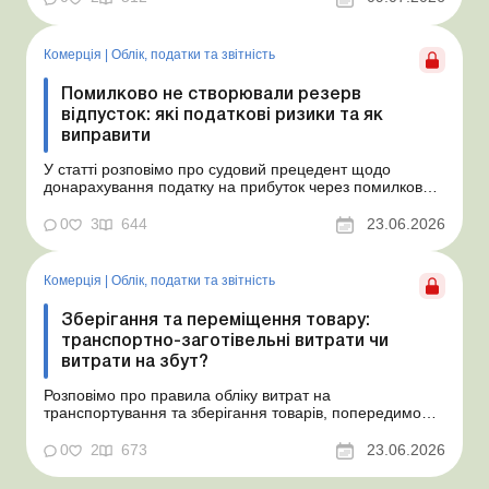
Комерція
|
Облік, податки та звiтнiсть
Помилково не створювали резерв
відпусток: які податкові ризики та як
виправити
У статті розповімо про судовий прецедент щодо
донарахування податку на прибуток через помилково
не створене забезпечення на оплату відпусток і
надамо рекомендації, як мінімізувати податкові ризики.
0
3
644
23.06.2026
Проблемні витрати: податкові ризики та судова
практика Розуміємо ваші хвилювання через помилкове
неств...
Комерція
|
Облік, податки та звiтнiсть
Зберігання та переміщення товару:
транспортно-заготівельні витрати чи
витрати на збут?
Розповімо про правила обліку витрат на
транспортування та зберігання товарів, попередимо
про податкові ризики, надамо аргументи та
нормативне обґрунтування. Проблемні витрати:
0
2
673
23.06.2026
податкові ризики та судова практика Здавалось би, у
цьому питанні неоднозначності бути не може. Однак,