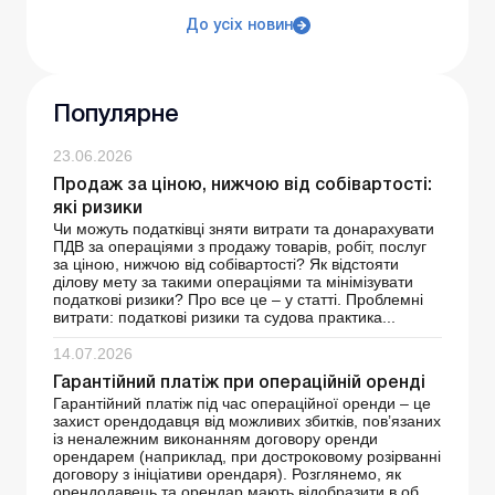
До усіх новин
Популярне
23.06.2026
Продаж за ціною, нижчою від собівартості:
які ризики
Чи можуть податківці зняти витрати та донарахувати
ПДВ за операціями з продажу товарів, робіт, послуг
за ціною, нижчою від собівартості? Як відстояти
ділову мету за такими операціями та мінімізувати
податкові ризики? Про все це – у статті. Проблемні
витрати: податкові ризики та судова практика...
14.07.2026
Гарантійний платіж при операційній оренді
Гарантійний платіж під час операційної оренди – це
захист орендодавця від можливих збитків, пов’язаних
із неналежним виконанням договору оренди
орендарем (наприклад, при достроковому розірванні
договору з ініціативи орендаря). Розглянемо, як
орендодавець та орендар мають відобразити в об...