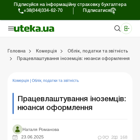
Підписуйся на інформаційну страховку бухгалтера
+38(044)334-62-70
Підписатися
Медичні КНП
Online видання «Баланс»
Online видання «Баланс-Агро»
Online бібліотека «Баланс»
Портал Баланс-Бюджет
Сервіси Баланс-Бюджет
Свiт позитива
Робота з приватними підприємцями
Господарські операції
Юридичні консультації
Спецвипуски для комерційних підприємств
Блог редакції Uteka-Комерція
Зо
Об
Сх
Головна
Комерція
Облік, податки та звiтнiсть
Працевлаштування іноземців: нюанси оформлення
дприємцями
ації
риємств
Зовнішньоекономічна діяльність
Облік, податки та звiтнiсть
Схеми бухгалтерських проводок
Школа бухгалтера: просто про облік
Фінансовий аудит
Приватний підприєме
Інструкції для роботи
Комерція
|
Облік, податки та звiтнiсть
Працевлаштування іноземців:
нюанси оформлення
Наталя Романова
23.06.2025
0
2
168