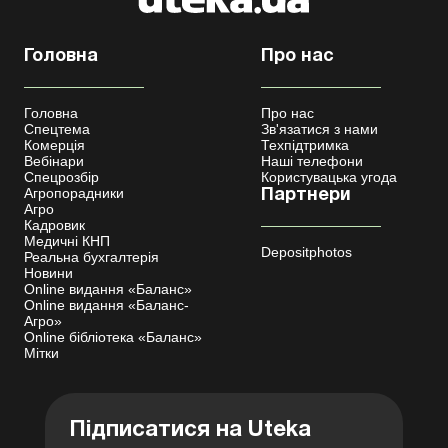
Головна
Про нас
Головна
Про нас
Спецтема
Зв'язатися з нами
Комерція
Техпідтримка
Вебінари
Наші телефони
Спецрозбір
Користувацька угода
Агропорадники
Партнери
Агро
Кадровик
Медичні КНП
Depositphotos
Реальна бухгалтерія
Новини
Online видання «Баланс»
Online видання «Баланс-
Агро»
Online бібліотека «Баланс»
Мітки
Підписатися на Uteka