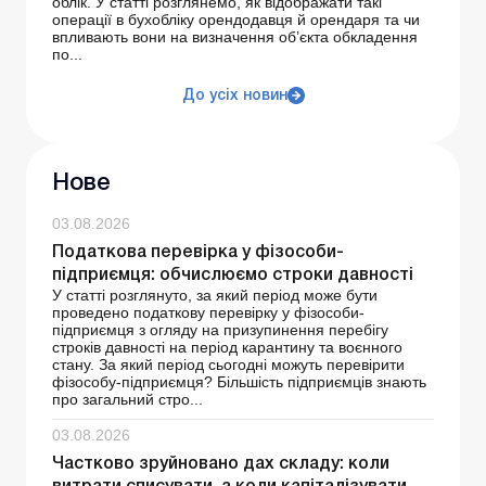
облік. У статті розглянемо, як відображати такі
операції в бухобліку орендодавця й орендаря та чи
впливають вони на визначення об’єкта обкладення
по...
До усіх новин
Нове
03.08.2026
Податкова перевірка у фізособи-
підприємця: обчислюємо строки давності
У статті розглянуто, за який період може бути
проведено податкову перевірку у фізособи-
підприємця з огляду на призупинення перебігу
строків давності на період карантину та воєнного
стану. За який період сьогодні можуть перевірити
фізособу-підприємця? Більшість підприємців знають
про загальний стро...
03.08.2026
Частково зруйновано дах складу: коли