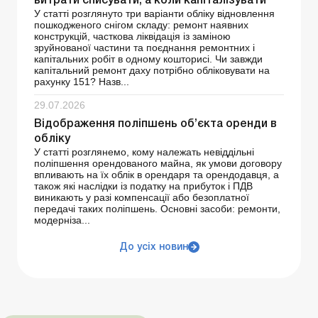
витрати списувати, а коли капіталізувати
У статті розглянуто три варіанти обліку відновлення
пошкодженого снігом складу: ремонт наявних
конструкцій, часткова ліквідація із заміною
зруйнованої частини та поєднання ремонтних і
капітальних робіт в одному кошторисі. Чи завжди
капітальний ремонт даху потрібно обліковувати на
рахунку 151? Назв...
29.07.2026
Відображення поліпшень об’єкта оренди в
обліку
У статті розглянемо, кому належать невіддільні
поліпшення орендованого майна, як умови договору
впливають на їх облік в орендаря та орендодавця, а
також які наслідки із податку на прибуток і ПДВ
виникають у разі компенсації або безоплатної
передачі таких поліпшень. Основні засоби: ремонти,
модерніза...
До усіх новин