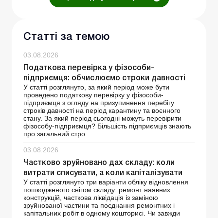
Статті за темою
03.08.2026
Податкова перевірка у фізособи-
підприємця: обчислюємо строки давності
У статті розглянуто, за який період може бути
проведено податкову перевірку у фізособи-
підприємця з огляду на призупинення перебігу
строків давності на період карантину та воєнного
стану. За який період сьогодні можуть перевірити
фізособу-підприємця? Більшість підприємців знають
про загальний стро...
03.08.2026
Частково зруйновано дах складу: коли
витрати списувати, а коли капіталізувати
У статті розглянуто три варіанти обліку відновлення
пошкодженого снігом складу: ремонт наявних
конструкцій, часткова ліквідація із заміною
зруйнованої частини та поєднання ремонтних і
капітальних робіт в одному кошторисі. Чи завжди