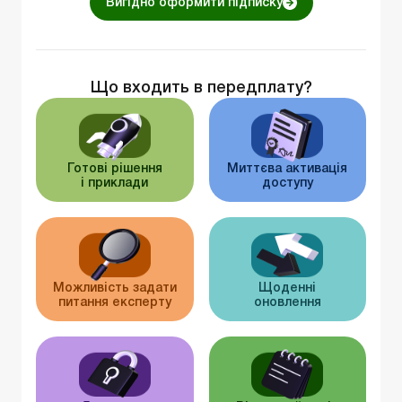
Вигідно оформити підписку
Що входить в передплату?
Готові рішення
Миттєва активація
і приклади
доступу
Можливість задати
Щоденні
питання експерту
оновлення