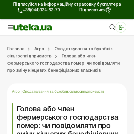
Підписуйся на інформаційну страховку бухгалтера
+38(044)334-62-70
Підписатися
Медичні КНП
Online видання «Баланс»
Online видання «Баланс-Агро»
Online бібліотека «Баланс»
Портал Баланс-Бюджет
Сервіси Баланс-Бюджет
Свiт позитива
Оподаткування та бухоблік сільгосппідприємств
Фермерське господарство
Школа бухгалтера с/г галузі
Галузевий бухгалтерський облік в С/Г
Перевірки с/г підприємств
Головна
Агро
Оподаткування та бухоблік
сільгосппідприємств
Голова або член
фермерського господарства помер: чи повідомляти
лік сільгосппідприємств
арство
/Г
ємств
Земля та земельні правовідносини
Юридичні консультації
Спецвипуски для агропідприємств
Блог редакції Uteka-Агро
Господарські операції в агросекто
Оплата праці та кадри в С
Державна підтримка та інвестиції
Розрахунки в С/Г
про зміну кінцевих бенефіціарних власників
Агро
|
Оподаткування та бухоблік сільгосппідприємств
Голова або член
фермерського господарства
помер: чи повідомляти про