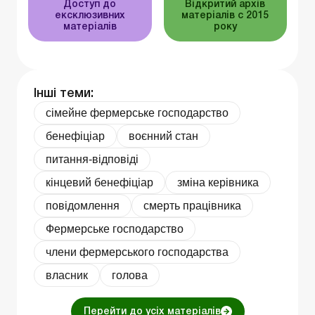
Доступ до
Відкритий архів
ексклюзивних
матеріалів c 2015
матеріалів
року
Інші теми:
сімейне фермерське господарство
бенефiцiар
воєнний стан
питання-відповіді
кінцевий бенефіціар
зміна керівника
повідомлення
смерть працівника
Фермерське господарство
члени фермерського господарства
власник
голова
Перейти до усіх матеріалів