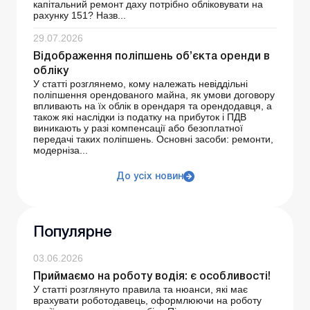
капітальний ремонт даху потрібно обліковувати на
рахунку 151? Назв...
29.07.2026
Відображення поліпшень об’єкта оренди в
обліку
У статті розглянемо, кому належать невіддільні
поліпшення орендованого майна, як умови договору
впливають на їх облік в орендаря та орендодавця, а
також які наслідки із податку на прибуток і ПДВ
виникають у разі компенсації або безоплатної
передачі таких поліпшень. Основні засоби: ремонти,
модерніза...
До усіх новин
Популярне
03.06.2026
Приймаємо на роботу водія: є особливості!
У статті розглянуто правила та нюанси, які має
врахувати роботодавець, оформлюючи на роботу