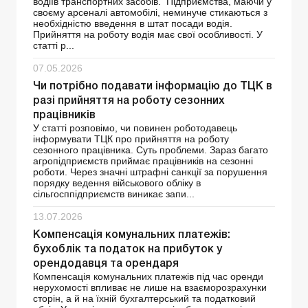
водіїв транспортних засобів. Підприємства, маючи у
своєму арсеналі автомобілі, неминуче стикаються з
необхідністю введення в штат посади водія.
Прийняття на роботу водія має свої особливості. У
статті р...
07.05.2026
Чи потрібно подавати інформацію до ТЦК в
разі прийняття на роботу сезонних
працівників
У статті розповімо, чи повинен роботодавець
інформувати ТЦК про прийняття на роботу
сезонного працівника. Суть проблеми. Зараз багато
агропідприємств приймає працівників на сезонні
роботи. Через значні штрафні санкції за порушення
порядку ведення військового обліку в
сільгосппідприємств виникає запи...
13.07.2026
Компенсація комунальних платежів:
бухоблік та податок на прибуток у
орендодавця та орендаря
Компенсація комунальних платежів під час оренди
нерухомості впливає не лише на взаєморозрахунки
сторін, а й на їхній бухгалтерський та податковий