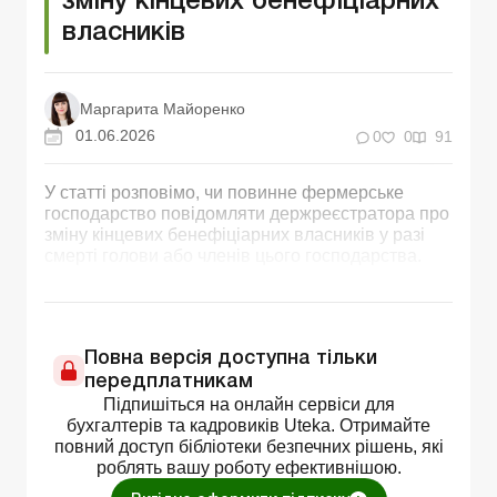
зміну кінцевих бенефіціарних
власників
Маргарита Майоренко
01.06.2026
0
0
91
У статті розповімо, чи повинне фермерське
господарство повідомляти держреєстратора про
зміну кінцевих бенефіціарних власників у разі
смерті голови або членів цього господарства.
Повна версія доступна тільки
передплатникам
Підпишіться на онлайн сервіси для
бухгалтерів та кадровиків Uteka. Отримайте
повний доступ бібліотеки безпечних рішень, які
роблять вашу роботу ефективнішою.