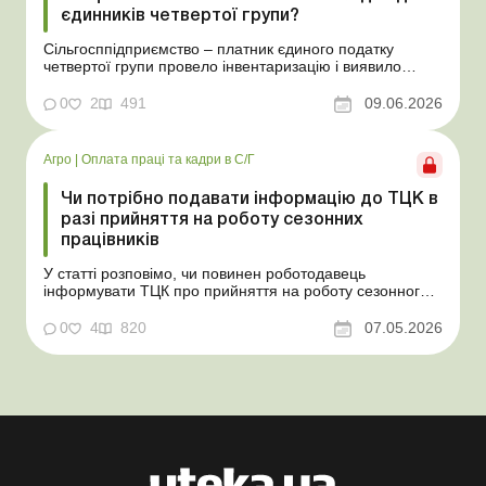
єдинників четвертої групи?
Сільгосппідприємство – платник єдиного податку
четвертої групи провело інвентаризацію і виявило
надлишки не оприбуткованих під час придбання
товарів, продукції власного виробництва, а також
0
2
491
09.06.2026
основних засобів (далі – ОЗ). Як вплинуть такі
надлишки при їх оприбуткуванні на частку сільгоспто...
Агро
|
Оплата праці та кадри в С/Г
Чи потрібно подавати інформацію до ТЦК в
разі прийняття на роботу сезонних
працівників
У статті розповімо, чи повинен роботодавець
інформувати ТЦК про прийняття на роботу сезонного
працівника. Суть проблеми. Зараз багато
агропідприємств приймає працівників на сезонні
0
4
820
07.05.2026
роботи. Через значні штрафні санкції за порушення
порядку ведення військового обліку в
сільгосппідприємств виникає запи...