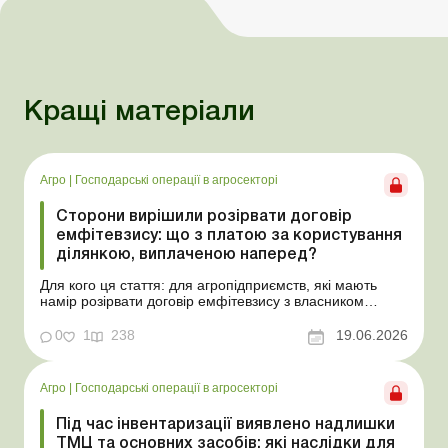
Кращі матеріали
Агро
|
Господарські операції в агросекторі
Сторони вирішили розірвати договір
емфітевзису: що з платою за користування
ділянкою, виплаченою наперед?
Для кого ця стаття: для агропідприємств, які мають
намір розірвати договір емфітевзису з власником
земельної ділянки за взаємною згодою. Ускладнімо цю
ситуацію тим, що плата за користування земельною
0
1
238
19.06.2026
ділянкою була виплачена власнику наперед за декілька
років. У такому разі перед емфітевтом і власник...
Агро
|
Господарські операції в агросекторі
Під час інвентаризації виявлено надлишки
ТМЦ та основних засобів: які наслідки для