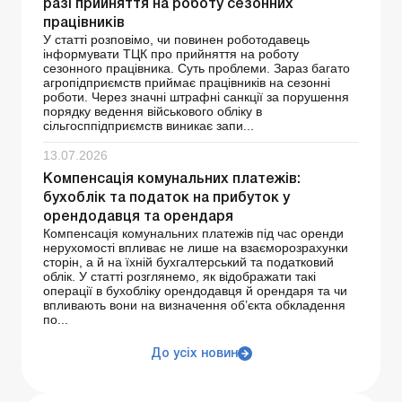
разі прийняття на роботу сезонних
працівників
У статті розповімо, чи повинен роботодавець
інформувати ТЦК про прийняття на роботу
сезонного працівника. Суть проблеми. Зараз багато
агропідприємств приймає працівників на сезонні
роботи. Через значні штрафні санкції за порушення
порядку ведення військового обліку в
сільгосппідприємств виникає запи...
13.07.2026
Компенсація комунальних платежів:
бухоблік та податок на прибуток у
орендодавця та орендаря
Компенсація комунальних платежів під час оренди
нерухомості впливає не лише на взаєморозрахунки
сторін, а й на їхній бухгалтерський та податковий
облік. У статті розглянемо, як відображати такі
операції в бухобліку орендодавця й орендаря та чи
впливають вони на визначення об’єкта обкладення
по...
До усіх новин