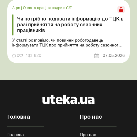
надлишки при їх оприбуткуванні на частку сільгоспто...
Агро
|
Оплата праці та кадри в С/Г
Чи потрібно подавати інформацію до ТЦК в
разі прийняття на роботу сезонних
працівників
У статті розповімо, чи повинен роботодавець
інформувати ТЦК про прийняття на роботу сезонного
працівника. Суть проблеми. Зараз багато
агропідприємств приймає працівників на сезонні
0
4
820
07.05.2026
роботи. Через значні штрафні санкції за порушення
порядку ведення військового обліку в
сільгосппідприємств виникає запи...
Головна
Про нас
Головна
Про нас