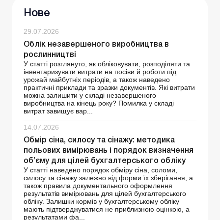
Нове
29.07.2026
Облік незавершеного виробництва в
рослинництві
У статті розглянуто, як обліковувати, розподіляти та
інвентаризувати витрати на посіви й роботи під
урожай майбутніх періодів, а також наведено
практичні приклади та зразки документів. Які витрати
можна залишити у складі незавершеного
виробництва на кінець року? Помилка у складі
витрат завищує вар...
14.07.2026
Обмір сіна, силосу та сінажу: методика
польових вимірювань і порядок визначення
об’єму для цілей бухгалтерського обліку
У статті наведено порядок обміру сіна, соломи,
силосу та сінажу залежно від форми їх зберігання, а
також правила документального оформлення
результатів вимірювань для цілей бухгалтерського
обліку. Залишки кормів у бухгалтерському обліку
мають підтверджуватися не приблизною оцінкою, а
результатами фа...