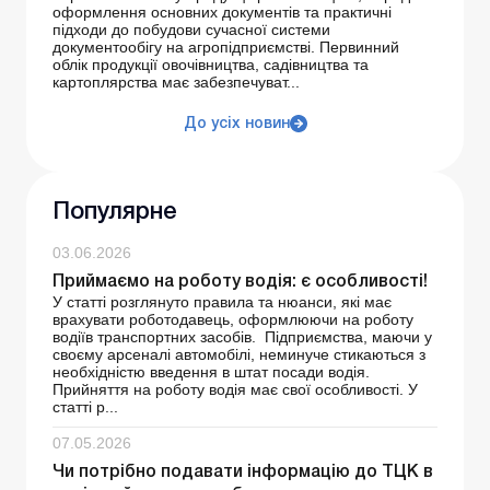
оформлення основних документів та практичні
підходи до побудови сучасної системи
документообігу на агропідприємстві. Первинний
облік продукції овочівництва, садівництва та
картоплярства має забезпечуват...
До усіх новин
Популярне
03.06.2026
Приймаємо на роботу водія: є особливості!
У статті розглянуто правила та нюанси, які має
врахувати роботодавець, оформлюючи на роботу
водіїв транспортних засобів. Підприємства, маючи у
своєму арсеналі автомобілі, неминуче стикаються з
необхідністю введення в штат посади водія.
Прийняття на роботу водія має свої особливості. У
статті р...
07.05.2026
Чи потрібно подавати інформацію до ТЦК в