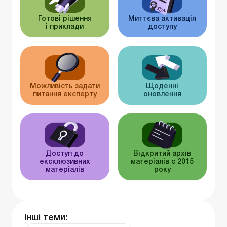
Готові рішення
Миттєва активація
і приклади
доступу
Можливість задати
Щоденні
питання експерту
оновлення
Доступ до
Відкритий архів
ексклюзивних
матеріалів c 2015
матеріалів
року
Інші теми: