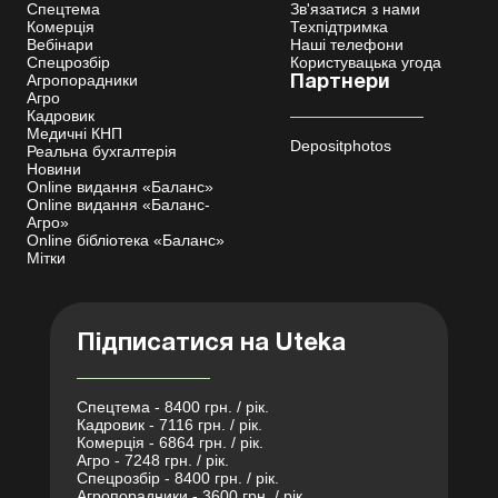
Спецтема
Зв'язатися з нами
Комерція
Техпідтримка
Вебінари
Наші телефони
Спецрозбір
Користувацька угода
Агропорадники
Партнери
Агро
Кадровик
Медичні КНП
Depositphotos
Реальна бухгалтерія
Новини
Online видання «Баланс»
Online видання «Баланс-
Агро»
Online бібліотека «Баланс»
Мітки
Підписатися на Uteka
Спецтема - 8400 грн. / рік.
Кадровик - 7116 грн. / рік.
Комерція - 6864 грн. / рік.
Агро - 7248 грн. / рік.
Спецрозбір - 8400 грн. / рік.
Агропорадники - 3600 грн. / рік.