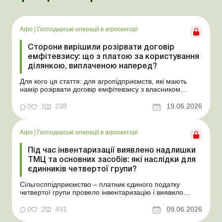
Агро
|
Господарські операції в агросекторі
Сторони вирішили розірвати договір
емфітевзису: що з платою за користування
ділянкою, виплаченою наперед?
Для кого ця стаття: для агропідприємств, які мають
намір розірвати договір емфітевзису з власником
земельної ділянки за взаємною згодою. Ускладнімо цю
ситуацію тим, що плата за користування земельною
0
1
238
19.06.2026
ділянкою була виплачена власнику наперед за декілька
років. У такому разі перед емфітевтом і власник...
Агро
|
Господарські операції в агросекторі
Під час інвентаризації виявлено надлишки
ТМЦ та основних засобів: які наслідки для
єдинників четвертої групи?
Сільгосппідприємство – платник єдиного податку
четвертої групи провело інвентаризацію і виявило
надлишки не оприбуткованих під час придбання
товарів, продукції власного виробництва, а також
0
2
491
09.06.2026
основних засобів (далі – ОЗ). Як вплинуть такі