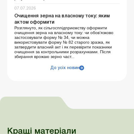
07.07.2026
Очищення зерна на власному току: яким
актом оформити
Розглянуто, як сільгосппідприємству оформити
очищення зерна на власному току: чи обов’язково
застосовувати форму № 34, чи можна
використовувати форму № 82 старого зразка, як
затвердити власний акт і як перевірити показники
очищення за контрольними розрахунками. Після
збирання врожаю зерно част...
До усіх новин
Кращі матеріали