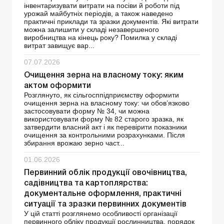
інвентаризувати витрати на посіви й роботи під
урожай майбутніх періодів, а також наведено
практичні приклади та зразки документів. Які витрати
можна залишити у складі незавершеного
виробництва на кінець року? Помилка у складі
витрат завищує вар...
07.07.2026
Очищення зерна на власному току: яким
актом оформити
Розглянуто, як сільгосппідприємству оформити
очищення зерна на власному току: чи обов’язково
застосовувати форму № 34, чи можна
використовувати форму № 82 старого зразка, як
затвердити власний акт і як перевірити показники
очищення за контрольними розрахунками. Після
збирання врожаю зерно част...
01.06.2026
Первинний облік продукції овочівництва,
садівництва та картоплярства:
документальне оформлення, практичні
ситуації та зразки первинних документів
У цій статті розглянемо особливості організації
первинного обліку продукції рослинництва, порядок