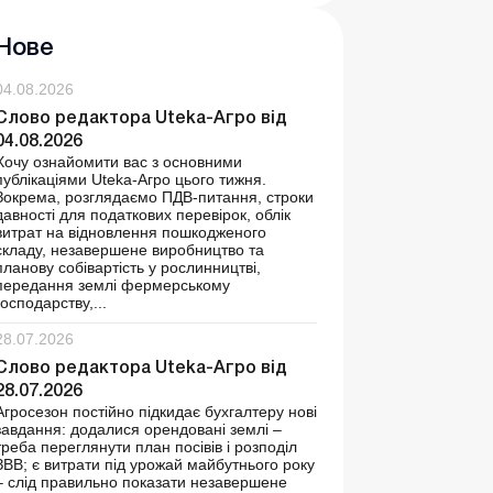
Нове
04.08.2026
Слово редактора Uteka-Агро від
04.08.2026
Хочу ознайомити вас з основними
публікаціями Uteka-Агро цього тижня.
Зокрема, розглядаємо ПДВ-питання, строки
давності для податкових перевірок, облік
витрат на відновлення пошкодженого
складу, незавершене виробництво та
планову собівартість у рослинництві,
передання землі фермерському
господарству,...
28.07.2026
Слово редактора Uteka-Агро від
28.07.2026
Агросезон постійно підкидає бухгалтеру нові
завдання: додалися орендовані землі –
треба переглянути план посівів і розподіл
ЗВВ; є витрати під урожай майбутнього року
– слід правильно показати незавершене