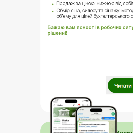
Продаж за ціною, нижчою від собів
Обмір сіна, силосу та сінажу: ме
об’єму для цілей бухгалтерського о
Бажаю вам ясності в робочих сит
рішенні!