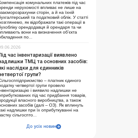
Компенсація комунальних платежів під час
оренди нерухомості впливає не лише на
взаєморозрахунки сторін, а й на їхній
бухгалтерський та податковий облік. У статті
розглянемо, як відображати такі операції в
бухобліку орендодавця й орендаря та чи
впливають вони на визначення об’єкта
обкладення по...
09.06.2026
Під час інвентаризації виявлено
надлишки ТМЦ та основних засобів:
які наслідки для єдинників
четвертої групи?
Сільгосппідприємство – платник єдиного
податку четвертої групи провело
інвентаризацію і виявило надлишки не
оприбуткованих під час придбання товарів,
продукції власного виробництва, а також
основних засобів (далі – ОЗ). Як вплинуть
такі надлишки при їх оприбуткуванні на
частку сільгоспто...
До усіх новин