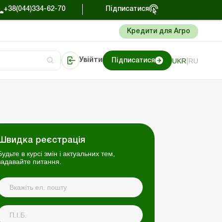
+38(044)334-62-70
Підписатися
Кредити для Агро
|
UKR
RU
Увійти
Підписатися
торі
Портал Баланс-Бюджет
Швидка реєстрація
Будьте в курсі змін і актуальних тем,
задавайте питання.