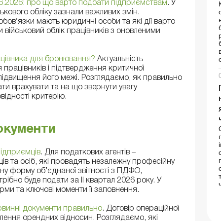
.06.2026: про що варто подбати підприємствам
. У
ькового обліку зазнали важливих змін.
обов’язки мають юридичні особи та які дії варто
 військовий облік працівників з оновленими
ацівника для бронювання?
Актуальність
працівників і підтвердження критичної
підвищення його межі. Розглядаємо, як правильно
ти врахувати та на що звернути увагу
відності критерію.
документи
підприємців
. Для податкових агентів –
ів та осіб, які провадять незалежну професійну
ну форму об’єднаної звітності з ПДФО,
трібно буде подати за II квартал 2026 року. У
рми та ключові моменти її заповнення.
винні документи правильно
. Договір операційної
ння орендних відносин. Розглядаємо, які