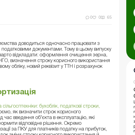
0
0
65
риємства доводиться одночасно працювати з
й податковими документами. Тому в цьому випуску
е варто відкладати: оформлення очищення зерна,
 НГО, визначення строку корисного використання
овому обліку, новий реквізит у ТТН і розрахунок
ортизація
сільгосптехніки: бухоблік, податкові строки,
юємо, як визначити строк корисного
д час введення об’єкта в експлуатацію, які
оформити відповідне рішення. Окремо
ації за ПКУ для платників податку на прибуток,