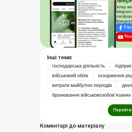
Зверн
Тепер ви
Telegram
платфор
Приєднуй
Fac
You
Інші теми:
господарська діяльність
підпри
військовий облік
оскарження рі
витрати майбутніх періодів
декл
бронювання військовозобов’язаних
Перейти 
Коментарі до матеріалу