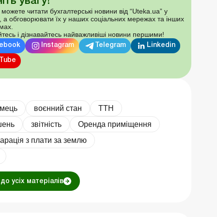
іть увагу!
 можете читати бухгалтерські новини від “Uteka.ua” у
, а обговорювати їх у наших соціальних мережах та інших
мах.
тесь і дізнавайтесь найважливіші новини першими!
ebook
Instagram
Telegram
Linkedin
Tube
ємець
воєнний стан
ТТН
шень
звітність
Оренда приміщення
арація з плати за землю
до усіх матеріалів