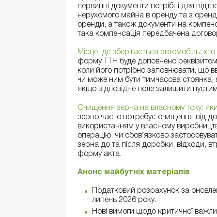
первинні документи потрібні для підт
нерухомого майна в оренду та з оренд
оренди, а також документи на компенс
така компенсація передбачена догово
Місце, де зберігається автомобіль: хт
форму ТТН буде доповнено реквізитом 
коли його потрібно заповнювати, що в
чи може ним бути тимчасова стоянка, 
якщо відповідне поле залишити пустим
Очищення зерна на власному току: я
зерно часто потребує очищення від до
використанням у власному виробництв
операцію, чи обов’язково застосовуват
зерна до та після доробки, відходи, в
форму акта.
Анонс майбутніх матеріалів
Податковий розрахунок за оновл
липень 2026 року.
Нові вимоги щодо критичної важли