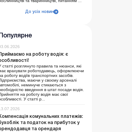
рослинництві та тваринництві, питанням ...
До усіх новин
Популярне
03.06.2026
Приймаємо на роботу водія: є
особливості!
У статті розглянуто правила та нюанси, які
має врахувати роботодавець, оформлюючи
на роботу водіїв транспортних засобів.
Підприємства, маючи у своєму арсеналі
автомобілі, неминуче стикаються з
необхідністю введення в штат посади водія.
Прийняття на роботу водія має свої
особливості. У статті р...
13.07.2026
Компенсація комунальних платежів:
бухоблік та податок на прибуток у
орендодавця та орендаря