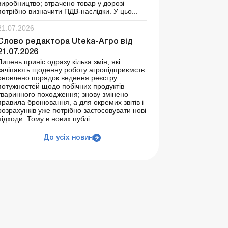
виробництво; втрачено товар у дорозі –
потрібно визначити ПДВ-наслідки. У цьо...
21.07.2026
Слово редактора Uteka-Агро від
21.07.2026
Липень приніс одразу кілька змін, які
зачіпають щоденну роботу агропідприємств:
оновлено порядок ведення реєстру
потужностей щодо побічних продуктів
тваринного походження; знову змінено
правила бронювання, а для окремих звітів і
розрахунків уже потрібно застосовувати нові
підходи. Тому в нових публі...
До усіх новин