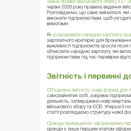
Зміна правил військового обліку з 27
червні 2026 року правила ведення війс
Розповідаємо, що саме змінилося, які 
виконати підприємствам, щоб узгодити
вимогами.
Я
к розрахувати середню зарплату пр
зарплатного критерію для бронювання 
важливості підприємств зросла після 
обчислити середню зарплату, які випла
підприємствам під час перевірки відпо
Звітність і первинні 
Об’єднана звітність: нова форма для 
самозайнятих осіб, зокрема підприємц
діяльність, затверджено нову кварталь
військового збору та ЄСВ. Уперше її по
статті розглядаємо структуру нової фо
Оренда приміщення: оформлюємо пер
оренди є лише першим етапом оформле