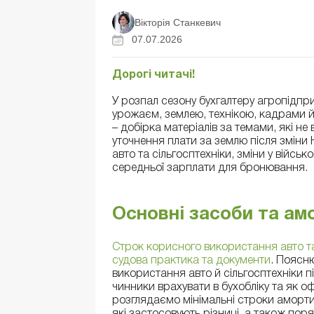
Вікторія Станкевич
07.07.2026
Дорогі читачі!
У розпал сезону бухгалтеру агропідп
урожаєм, землею, технікою, кадрами 
– добірка матеріалів за темами, які н
уточнення плати за землю після зміни
авто та сільгосптехніки, зміни у військ
середньої зарплати для бронювання.
Основні засоби та ам
Строк корисного використання авто та 
судова практика та документи
. Поясн
використання авто й сільгосптехніки пі
чинники врахувати в бухобліку та як 
розглядаємо мінімальні строки амортиз