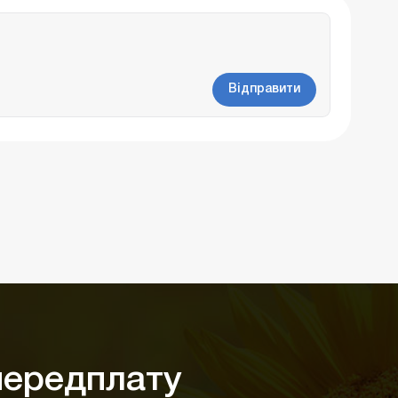
Відправити
ередплату