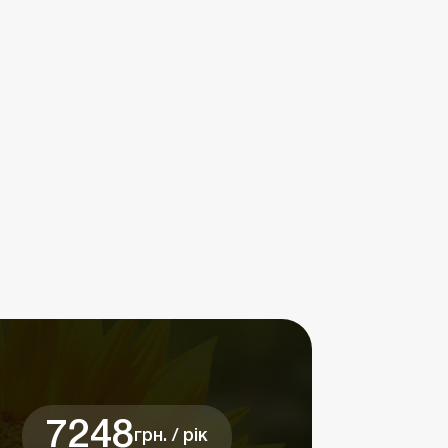
7248
грн. / рік