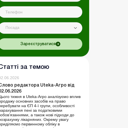
Посада
Зареєструватися
Статті за темою
02.06.2026
Слово редактора Uteka-Агро від
02.06.2026
Цього тижня в Uteka-Агро аналізуємо вплив
продажу основних засобів на право
перебувати на ЄП 4-ї групи, особливості
нарахування пені за податковими
зобов’язаннями, а також нові підходи до
розрахунку лікарняних. Окрему увагу
приділяємо первинному обліку в