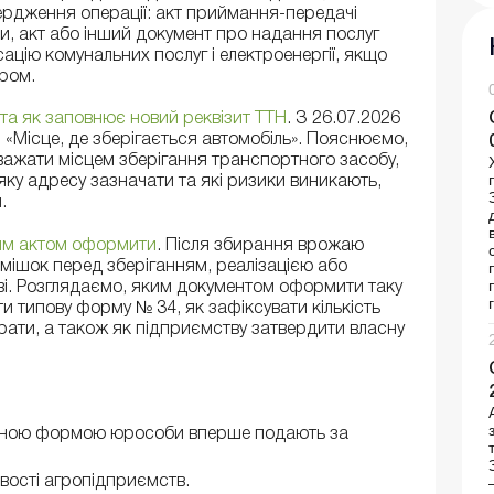
вердження операції: акт приймання-передачі
и, акт або інший документ про надання послуг
ацію комунальних послуг і електроенергії, якщо
ром.
о та як заповнює новий реквізит ТТН
. З 26.07.2026
«Місце, де зберігається автомобіль». Пояснюємо,
важати місцем зберігання транспортного засобу,
яку адресу зазначати та які ризики виникають,
.
ким актом оформити
. Після збирання врожаю
мішок перед зберіганням, реалізацією або
і. Розглядаємо, яким документом оформити таку
и типову форму № 34, як зафіксувати кількість
трати, а також як підприємству затвердити власну
еною формою юрособи вперше подають за
вості агропідприємств.