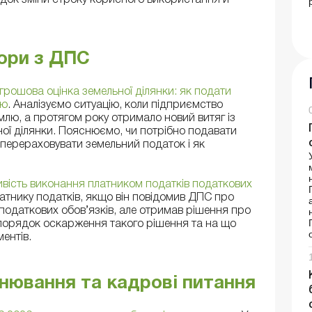
рядок зміни строку корисного використання й
ори з ДПС
рошова оцінка земельної ділянки: як подати
лю
. Аналізуємо ситуацію, коли підприємство
млю, а протягом року отримало новий витяг із
ної ділянки. Пояснюємо, чи потрібно подавати
 перераховувати земельний податок і як
ість виконання платником податків податкових
атнику податків, якщо він повідомив ДПС про
одаткових обов’язків, але отримав рішення про
порядок оскарження такого рішення та на що
ментів.
онювання та кадрові питання