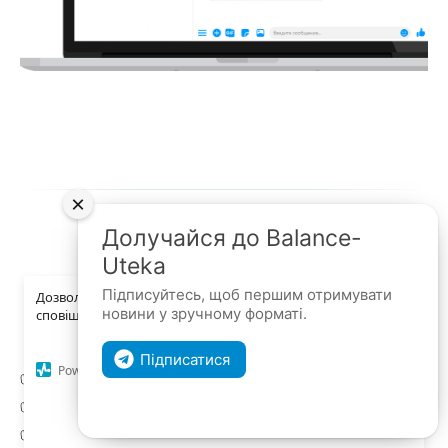
×
Долучайся до Balance-
Uteka
×
Підписуйтесь, щоб першим отримувати
Дозвольте сайту Uteka.ua відправляти вам
новини у зручному форматі.
сповіщення на робочий стіл.
Форми звітності
Підписатися
Powered by SendPulse
✅ Форми та бланки
✅ Фінансова звітність
Дозволити
Заборонити
✅ Податкова звітність