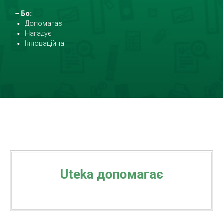
– Бо:
Допомагає
Нагадує
Інноваційна
Uteka допомагає