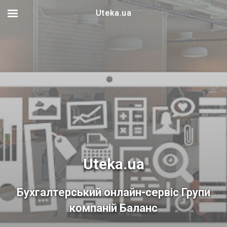
Uteka.ua
Uteka.ua
Бухгалтерський онлайн-сервіс Групи
компаній Баланс