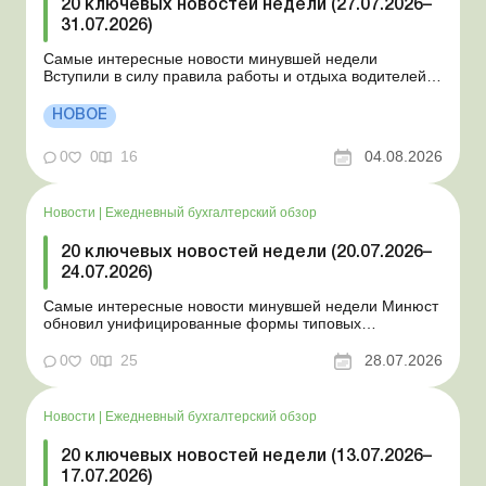
20 ключевых новостей недели (27.07.2026–
31.07.2026)
Самые интересные новости минувшей недели
Вступили в силу правила работы и отдыха водителей
Президент подписал законы о мобилизации и военном
положении Для сельхозпредприятий и ФЛП введены
НОВОЕ
новые разовые статистические формы Со 2 августа
изменяется порядок зачисления отдельных периодов
0
0
16
04.08.2026
работы в стр...
Новости
|
Ежедневный бухгалтерский обзор
20 ключевых новостей недели (20.07.2026–
24.07.2026)
Самые интересные новости минувшей недели Минюст
обновил унифицированные формы типовых
документов для юрлиц Минэкономики отозвало
новость о создании координационного центра по
0
0
25
28.07.2026
организации бронирования У работника выявлен
статус «в розыске»: что нужно знать работодателям
Закон о ВПЛ: ка...
Новости
|
Ежедневный бухгалтерский обзор
20 ключевых новостей недели (13.07.2026–
17.07.2026)