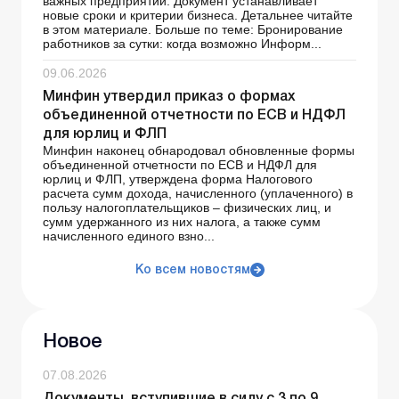
важных предприятий. Документ устанавливает
новые сроки и критерии бизнеса. Детальнее читайте
в этом материале. Больше по теме: Бронирование
работников за сутки: когда возможно Информ...
09.06.2026
Минфин утвердил приказ о формах
объединенной отчетности по ЕСВ и НДФЛ
для юрлиц и ФЛП
Минфин наконец обнародовал обновленные формы
объединенной отчетности по ЕСВ и НДФЛ для
юрлиц и ФЛП, утверждена форма Налогового
расчета сумм дохода, начисленного (уплаченного) в
пользу налогоплательщиков – физических лиц, и
сумм удержанного из них налога, а также сумм
начисленного единого взно...
Ко всем новостям
Новое
07.08.2026
Документы, вступившие в силу с 3 по 9