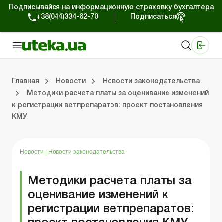
Подписывайся на информационную страховку бухгалтера
+38(044)334-62-70
Подписаться
Медицинские КНП
Online издание «Баланс»
Online издание «Баланс-Агро»
Online библиотека «Баланс»
Портал Баланс-Бюджет
Сервисы Баланс-Бюджет
Мир позитива
Работа с частными предпринимателями
Хозяйственные операции
Юридические консультации
Спецвыпуски для коммерческих предприятий
Блог редакции Uteka-Коммерция
Главная
Новости
Новости законодательства
Методики расчета платы за оценивание изменений
к регистрации ветпрепаратов: проект постановления
частными предпринимателями
е операции
е консультации
оммерческих предприятий
кции Uteka-Коммерция
Зарплата и кадры
ВЭД и валютные операции
Учет, налоги и отчетность
Схемы бухгалтерских проводок
Электронный кабинет
Школа бухгалтера
Финансовый аудит
Частный пр
Инструкции для работы
КМУ
Новости
|
Новости законодательства
Методики расчета платы за
оценивание изменений к
регистрации ветпрепаратов: