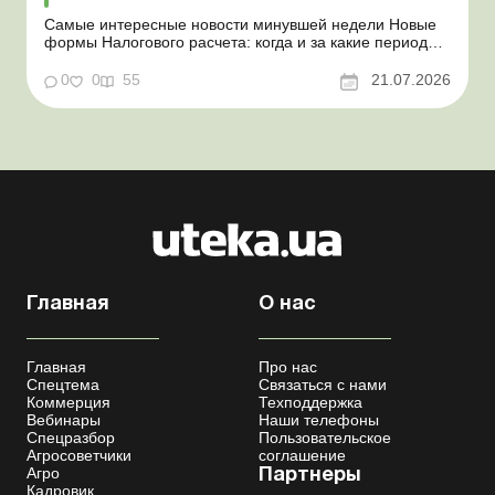
Самые интересные новости минувшей недели Новые
формы Налогового расчета: когда и за какие периоды
отчитываться Порядок оформления и
переоформления отсрочки от призыва во время
0
0
55
21.07.2026
мобилизации усовершенствован Кабмин создал
Координационный центр по организации
бронирования военнообязанных Верховная Ра...
Главная
О нас
Главная
Про нас
Спецтема
Связаться с нами
Коммерция
Техподдержка
Вебинары
Наши телефоны
Спецразбор
Пользовательское
Агросоветчики
соглашение
Агро
Партнеры
Кадровик